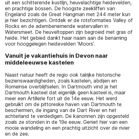
uit een schitterende kustlijn, heuvelachtige heidevelden,
en prachtige bossen. De hoogste zeekliffen van
Engeland zoals de Great Hangman met 244 meter kun
je hier bezichtigen. Ontdek er de rotsformaties Valley of
Rocks en de adembenemende watervallen in
Watersmeet. De heuveltoppen zijn begroeid met gras of
heide. Het gebied dankt haar naam aan de benaming
voor hooggelegen heidevelden 'Moors'.
Vanuit je vakantiehuis in Devon naar
middeleeuwse kastelen
Naast natuur heeft de regio ook talrijke historische
bezienswaardigheden, zoals kastelen, abdijen en
Romeinse overblijfselen. In Dartmouth vind je het
Dartmouth kasteel dat eigenlijk geen kasteel is, maar
meer een Artillerie fort uit de 14e eeuw. Het werd
gebruikt om de pittoreske haven van Dartmouth te
beschermen, de ingang van de Dart River en het
achterland te verdedigen. De kanonnen zijn opgesteld
zoals ze stonden in de 19e eeuw. Geniet hier van een
mooie wandeling en een prachtig uitzicht over de rivier
en de zee.