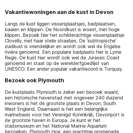
Vakantiewoningen aan de kust in Devon
Langs de kust liggen vissersplaatsjes, badplaatsen,
baaien en klippen. De Noordkust is woest, met hoge
klippen. Bezoek hier het schilderachtige vissersplaatsje
Clovelly, met haar steile straatjes. De 'subtropische'
zuidkust is vriendelijker en wordt ook wel de Éngelse
rivièra genoemd. Een populaire badplaats hier is Lyme
Regis. De kust hier wordt ook wel de Jurassic Coast
genoemd en staat op de werelderfgoedlijst van
UNESCO. Een ander populair vakantieoord is Torquay.
Bezoek ook Plymouth
De kustplaats Plymouth is zeker een bezoek waard,
een historische havenstad met ongeveer 240 duizend
inwoners is het de grootste plaats in Devon, South
West England. Daarnaast is het een belangrijke
marinebasis voor het Verenigd Koninkrijk, Devonport is
de grootste haven in Europa. Je kunt er het
stadsmuseum en het National Marine Aquarium
bezoeken. Plymouth Hoe, een prachtige promenade