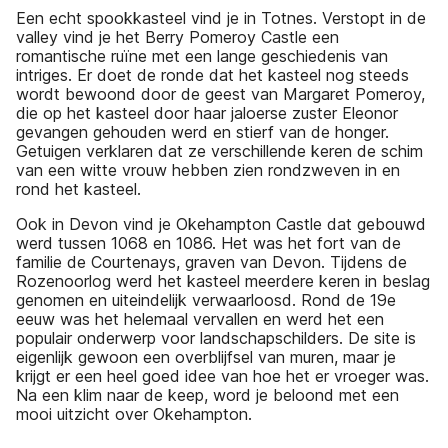
Een echt spookkasteel vind je in Totnes. Verstopt in de
valley vind je het Berry Pomeroy Castle een
romantische ruïne met een lange geschiedenis van
intriges. Er doet de ronde dat het kasteel nog steeds
wordt bewoond door de geest van Margaret Pomeroy,
die op het kasteel door haar jaloerse zuster Eleonor
gevangen gehouden werd en stierf van de honger.
Getuigen verklaren dat ze verschillende keren de schim
van een witte vrouw hebben zien rondzweven in en
rond het kasteel.
Ook in Devon vind je Okehampton Castle dat gebouwd
werd tussen 1068 en 1086. Het was het fort van de
familie de Courtenays, graven van Devon. Tijdens de
Rozenoorlog werd het kasteel meerdere keren in beslag
genomen en uiteindelijk verwaarloosd. Rond de 19e
eeuw was het helemaal vervallen en werd het een
populair onderwerp voor landschapschilders. De site is
eigenlijk gewoon een overblijfsel van muren, maar je
krijgt er een heel goed idee van hoe het er vroeger was.
Na een klim naar de keep, word je beloond met een
mooi uitzicht over Okehampton.