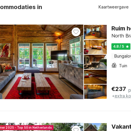
ommodaties in
Kaartweergave
Ruim h
North Br
4.8 / 5
Bungalo
Tuin
€
237
p
+
extra k
Vakant
nner 2025 - Top 50 in Netherlands