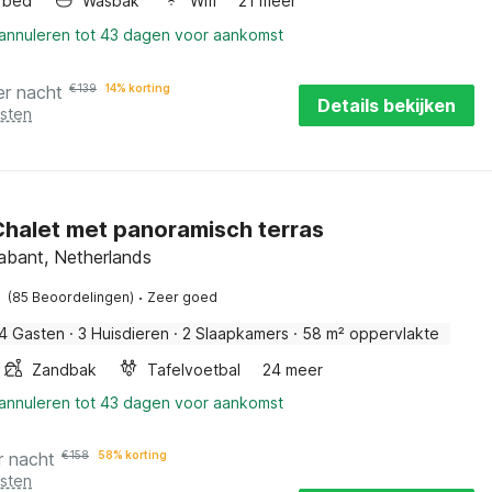
rbed
Wasbak
Wifi
21 meer
 annuleren tot 43 dagen voor aankomst
er nacht
€
139
14% korting
Details bekijken
osten
halet met panoramisch terras
abant, Netherlands
·
(85 Beoordelingen)
Zeer goed
4 Gasten
·
3 Huisdieren
·
2 Slaapkamers
·
58 m² oppervlakte
Zandbak
Tafelvoetbal
24 meer
 annuleren tot 43 dagen voor aankomst
r nacht
€
158
58% korting
osten