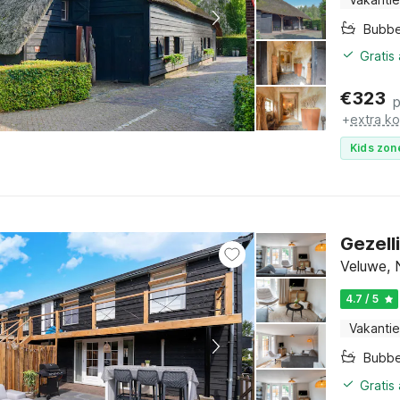
Bubbe
Gratis
€
323
p
+
extra k
Kids zon
Gezell
Veluwe, 
4.7 / 5
Vakantie
Bubbe
Gratis