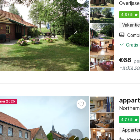
Overijsse
4.3 / 5
Vakantie
Gratis
€
68
pe
+
extra k
appart
nner 2025
Northern
4.7 / 5
Apparte