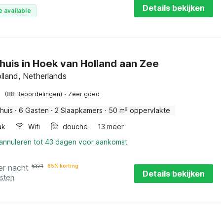
Details bekijken
e available
huis in Hoek van Holland aan Zee
lland, Netherlands
·
(88 Beoordelingen)
Zeer goed
huis
·
6 Gasten
·
2 Slaapkamers
·
50 m² oppervlakte
ak
Wifi
douche
13 meer
 annuleren tot 43 dagen voor aankomst
er nacht
€
371
65% korting
Details bekijken
osten