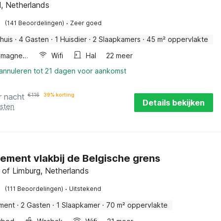
l, Netherlands
·
(141 Beoordelingen)
Zeer goed
huis
·
4 Gasten
·
1 Huisdier
·
2 Slaapkamers
·
45 m² oppervlakte
Combimagnetron
Wifi
Hal
22 meer
 annuleren tot 21 dagen voor aankomst
r nacht
€
116
39% korting
Details bekijken
osten
ement vlakbij de Belgische grens
 of Limburg, Netherlands
·
(111 Beoordelingen)
Uitstekend
ment
·
2 Gasten
·
1 Slaapkamer
·
70 m² oppervlakte