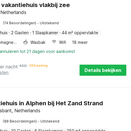
l vakantiehuis vlakbij zee
 Netherlands
·
(74 Beoordelingen)
Uitstekend
huis
·
2 Gasten
·
1 Slaapkamer
·
44 m² oppervlakte
Combimagnetron
Wasbak
Wifi
18 meer
 annuleren tot 21 dagen voor aankomst
er nacht
€
222
50% korting
Details bekijken
osten
iehuis in Alphen bij Het Zand Strand
abant, Netherlands
·
(88 Beoordelingen)
Uitstekend
huis
·
10 Gasten
·
6 Slaapkamers
·
250 m² oppervlakte