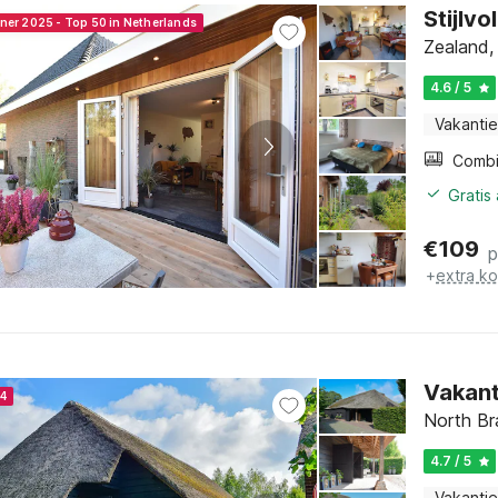
Stijlvo
nner 2025 - Top 50 in Netherlands
Zealand,
4.6 / 5
Vakantie
Gratis
€
109
p
+
extra k
Vakant
24
North Br
4.7 / 5
Vakantie