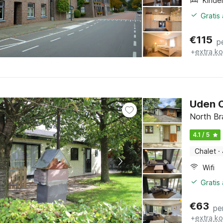
Kinde
Gratis
€
115
p
+
extra k
Uden C
North Br
4.1 / 5
Chalet
·
Wifi
Gratis
€
63
pe
+
extra k