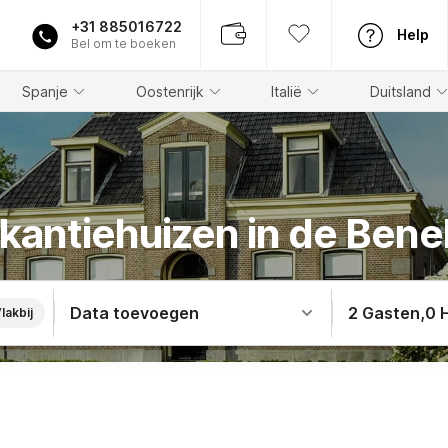
+31 885016722
Help
Bel om te boeken
Spanje
Oostenrijk
Italië
Duitsland
kantiehuizen in de Bene
Data toevoegen
2 Gasten
,
0 
lakbij