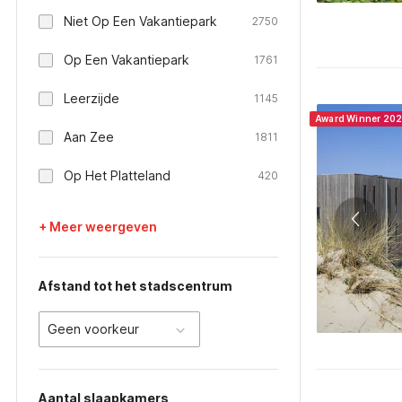
Niet Op Een Vakantiepark
2750
Op Een Vakantiepark
1761
Leerzijde
1145
Award Winner 20
Aan Zee
1811
Op Het Platteland
420
+ Meer weergeven
Afstand tot het stadscentrum
Geen voorkeur
Aantal slaapkamers