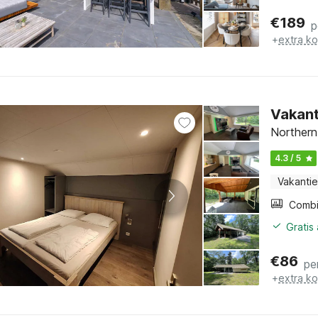
€
189
p
+
extra k
Vakant
Northern
4.3 / 5
Vakantie
Gratis
€
86
pe
+
extra k