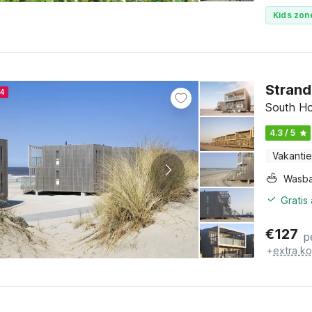
Kids zon
Strand
24
South Ho
4.3 / 5
Vakantie
Wasb
Gratis
€
127
p
+
extra k