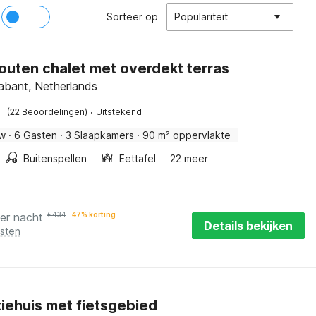
Sorteer op
Populariteit
outen chalet met overdekt terras
abant, Netherlands
·
(22 Beoordelingen)
Uitstekend
w
·
6 Gasten
·
3 Slaapkamers
·
90 m² oppervlakte
Buitenspellen
Eettafel
22 meer
er nacht
€
434
47% korting
Details bekijken
osten
iehuis met fietsgebied