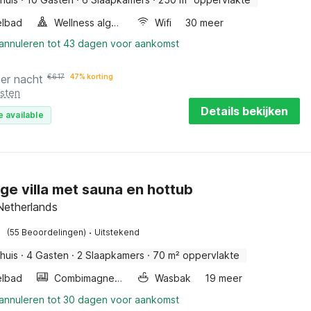
lbad
Wellness algemeen
Wifi
30 meer
 annuleren tot 43 dagen voor aankomst
er nacht
€
617
47% korting
osten
Details bekijken
e available
ige villa met sauna en hottub
Netherlands
·
(55 Beoordelingen)
Uitstekend
huis
·
4 Gasten
·
2 Slaapkamers
·
70 m² oppervlakte
lbad
Combimagnetron
Wasbak
19 meer
 annuleren tot 30 dagen voor aankomst