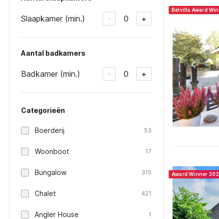
Belvilla Award Wi
Slaapkamer (min.)
0
-
+
Aantal badkamers
Badkamer (min.)
0
-
+
Categorieën
Boerderij
53
Woonboot
17
Bungalow
315
Award Winner 20
Chalet
421
Angler House
1