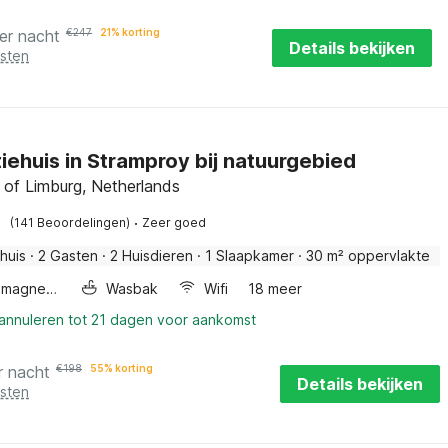
er nacht
€
247
21% korting
Details bekijken
osten
iehuis in Stramproy bij natuurgebied
 of Limburg, Netherlands
·
(141 Beoordelingen)
Zeer goed
huis
·
2 Gasten
·
2 Huisdieren
·
1 Slaapkamer
·
30 m² oppervlakte
Combimagnetron
Wasbak
Wifi
18 meer
 annuleren tot 21 dagen voor aankomst
r nacht
€
198
55% korting
Details bekijken
osten