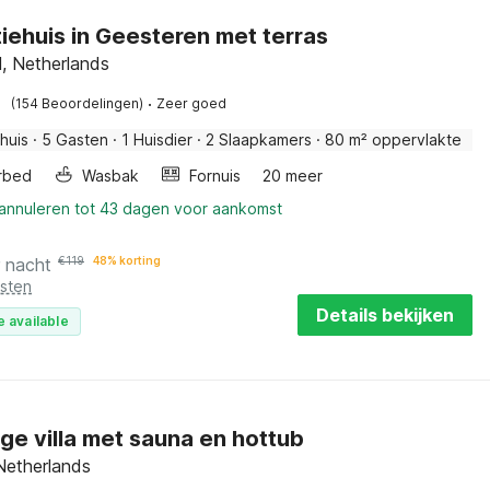
iehuis in Geesteren met terras
l, Netherlands
·
(154 Beoordelingen)
Zeer goed
huis
·
5 Gasten
·
1 Huisdier
·
2 Slaapkamers
·
80 m² oppervlakte
rbed
Wasbak
Fornuis
20 meer
 annuleren tot 43 dagen voor aankomst
r nacht
€
119
48% korting
osten
Details bekijken
e available
ige villa met sauna en hottub
Netherlands