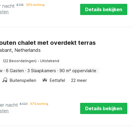
r nacht
€
116
39% korting
Details bekijken
osten
outen chalet met overdekt terras
abant, Netherlands
·
(22 Beoordelingen)
Uitstekend
w
·
6 Gasten
·
3 Slaapkamers
·
90 m² oppervlakte
Buitenspellen
Eettafel
22 meer
er nacht
€
434
47% korting
Details bekijken
osten