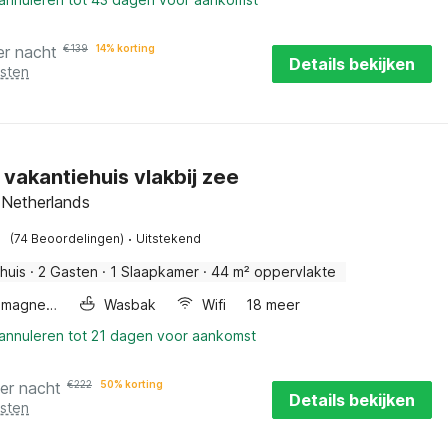
er nacht
€
139
14% korting
Details bekijken
osten
l vakantiehuis vlakbij zee
 Netherlands
·
(74 Beoordelingen)
Uitstekend
huis
·
2 Gasten
·
1 Slaapkamer
·
44 m² oppervlakte
Combimagnetron
Wasbak
Wifi
18 meer
 annuleren tot 21 dagen voor aankomst
er nacht
€
222
50% korting
Details bekijken
osten