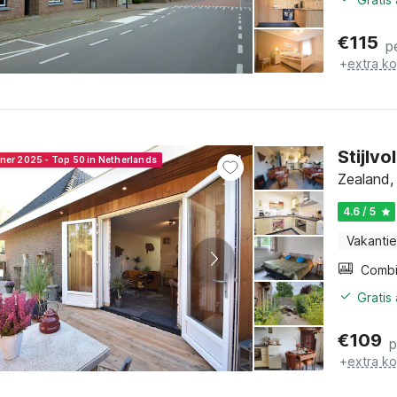
€
115
p
+
extra k
Stijlvo
nner 2025 - Top 50 in Netherlands
Zealand,
4.6 / 5
Vakantie
Gratis
€
109
p
+
extra k