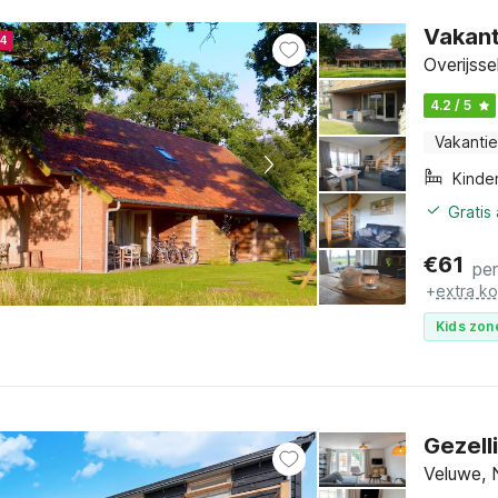
Vakant
24
Overijsse
4.2 / 5
Vakantie
Kinde
Gratis
€
61
pe
+
extra k
Kids zon
Gezell
Veluwe, 