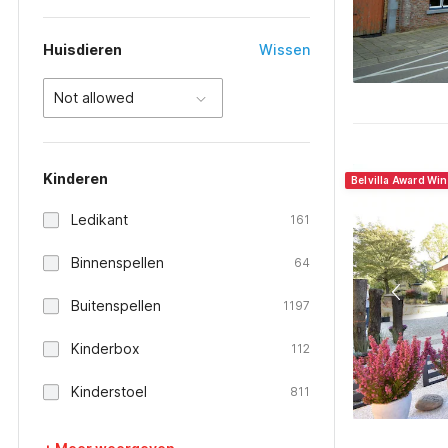
Huisdieren
Wissen
Not allowed
Kinderen
Belvilla Award Wi
Ledikant
161
Binnenspellen
64
Buitenspellen
1197
Kinderbox
112
Kinderstoel
811