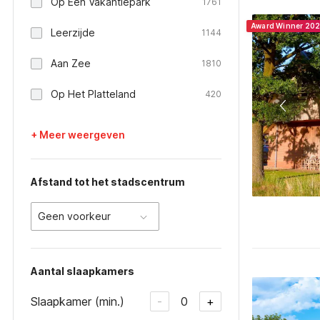
Op Een Vakantiepark
1761
Award Winner 20
Leerzijde
1144
Aan Zee
1810
Op Het Platteland
420
+ Meer weergeven
Afstand tot het stadscentrum
Geen voorkeur
Aantal slaapkamers
Slaapkamer (min.)
0
-
+