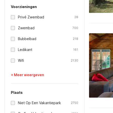
Voorzieningen
Privé Zwembad
28
Zwembad
700
Bubbelbad
218
Ledikant
161
Wifi
2130
+ Meer weergeven
Plaats
Niet Op Een Vakantiepark
2750