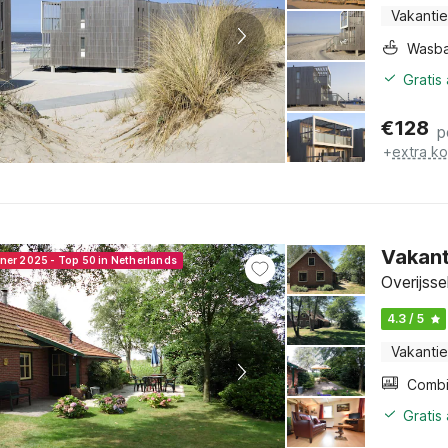
Vakantie
Wasb
Gratis
€
128
p
+
extra k
Vakant
nner 2025 - Top 50 in Netherlands
Overijsse
4.3 / 5
Vakantie
Gratis