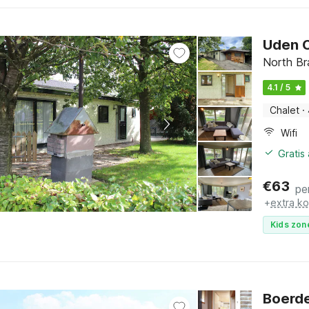
Uden C
North Br
4.1 / 5
Chalet
·
Wifi
Gratis
€
63
pe
+
extra k
Kids zon
Boerder