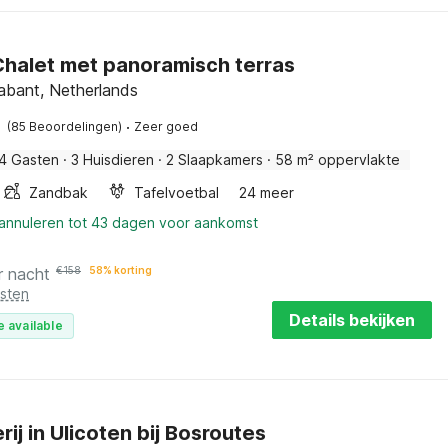
halet met panoramisch terras
abant, Netherlands
·
(85 Beoordelingen)
Zeer goed
4 Gasten
·
3 Huisdieren
·
2 Slaapkamers
·
58 m² oppervlakte
Zandbak
Tafelvoetbal
24 meer
 annuleren tot 43 dagen voor aankomst
r nacht
€
158
58% korting
osten
Details bekijken
e available
ij in Ulicoten bij Bosroutes