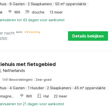
huis
·
6 Gasten
·
2 Slaapkamers
·
50 m² oppervlakte
ak
Wifi
douche
13 meer
 annuleren tot 43 dagen voor aankomst
er nacht
€
374
65% korting
Details bekijken
osten
iehuis met fietsgebied
l, Netherlands
·
(141 Beoordelingen)
Zeer goed
huis
·
4 Gasten
·
1 Huisdier
·
2 Slaapkamers
·
45 m² oppervlakte
Combimagnetron
Wifi
Hal
22 meer
 annuleren tot 21 dagen voor aankomst