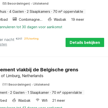
·
(55 Beoordelingen)
Uitstekend
huis
·
4 Gasten
·
2 Slaapkamers
·
70 m² oppervlakte
lbad
Combimagnetron
Wasbak
19 meer
 annuleren tot 30 dagen voor aankomst
er nacht
€
247
21% korting
Details bekijken
osten
ement vlakbij de Belgische grens
 of Limburg, Netherlands
·
(111 Beoordelingen)
Uitstekend
ment
·
2 Gasten
·
1 Slaapkamer
·
70 m² oppervlakte
rbed
Wasbak
Wifi
21 meer
 annuleren tot 43 dagen voor aankomst