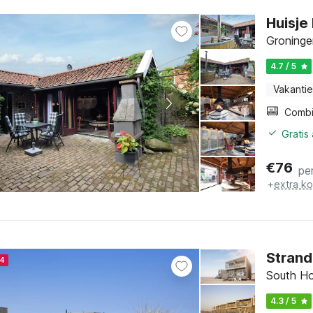
Huisje
Groninge
4.7 / 5
Vakantie
Gratis
€
76
pe
+
extra k
Strand
24
South Ho
4.3 / 5