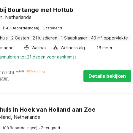
 bij Bourtange met Hottub
n, Netherlands
·
(143 Beoordelingen)
Uitstekend
huis
·
2 Gasten
·
2 Huisdieren
·
1 Slaapkamer
·
40 m² oppervlakte
Combimagnetron
Wasbak
Wellness algemeen
16 meer
 annuleren tot 21 dagen voor aankomst
r nacht
€
149
48% korting
Details bekijken
osten
huis in Hoek van Holland aan Zee
lland, Netherlands
·
(88 Beoordelingen)
Zeer goed