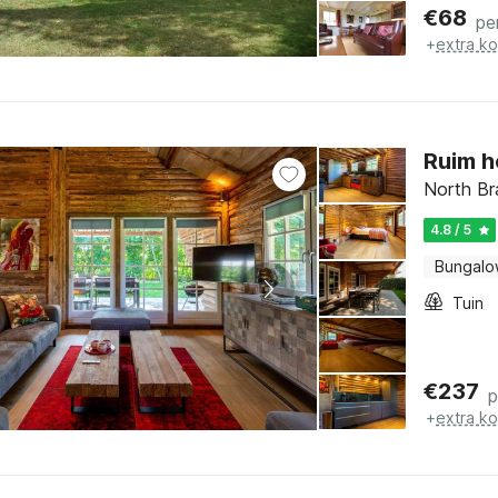
€
68
pe
+
extra k
Ruim h
North Br
4.8 / 5
Bungalo
Tuin
€
237
p
+
extra k