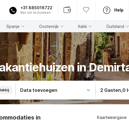
+31 885016722
Help
Bel om te boeken
Spanje
Oostenrijk
Italië
Duitsland
akantiehuizen in Demirt
Data toevoegen
2 Gasten
,
0 
lakbij
ommodaties in
Kaartweergave