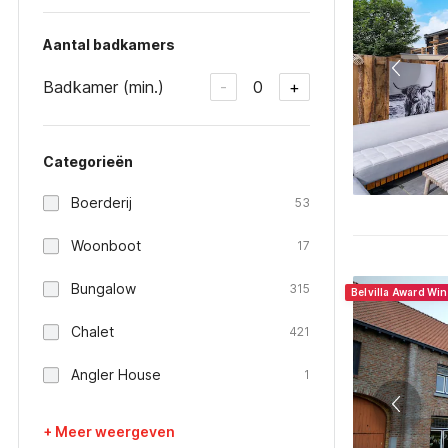
Aantal badkamers
Badkamer (min.)
0
-
+
Categorieën
Boerderij
53
Woonboot
17
Bungalow
315
Belvilla Award Wi
Chalet
421
Angler House
1
+ Meer weergeven