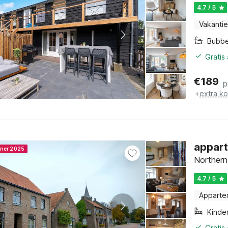
4.7 / 5
Vakantie
Bubbe
Gratis
€
189
p
+
extra k
appart
nner 2025
Northern
4.7 / 5
Apparte
Kinde
Gratis