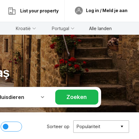
Log in / Meld je aan
List your property
Kroatië
Portugal
Alle landen
aş
Zoeken
Huisdieren
Sorteer op
Populariteit