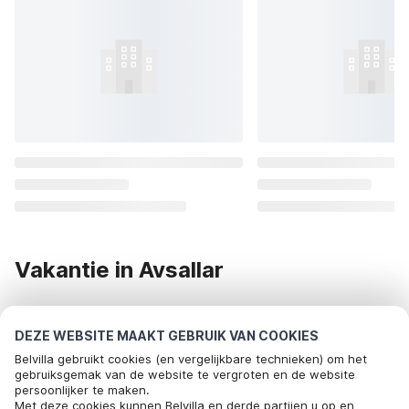
Vakantie in Avsallar
Op zoek naar een vakantiehuis in Avsallar? Dan ben je bij
DEZE WEBSITE MAAKT GEBRUIK VAN COOKIES
Belvilla bij het juiste adres! Wij bezorgen je een onvergetelijke
Belvilla gebruikt cookies (en vergelijkbare technieken) om het
vakantie in Avsallar. Bekijk het onderstaande aanbod van
gebruiksgemak van de website te vergroten en de website
vakantiehuizen in Avsallar of huur een vakantiehuis op één
persoonlijker te maken.
Met deze cookies kunnen Belvilla en derde partijen u op en
van onze andere bestemmingen.