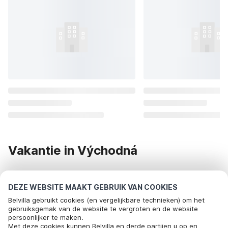
Vakantie in Východná
Op zoek naar een vakantiehuis in Východná? Dan ben je bij
DEZE WEBSITE MAAKT GEBRUIK VAN COOKIES
Belvilla bij het juiste adres! Wij bezorgen je een onvergetelijke
Belvilla gebruikt cookies (en vergelijkbare technieken) om het
vakantie in Východná. Bekijk het onderstaande aanbod van
gebruiksgemak van de website te vergroten en de website
vakantiehuizen in Východná of huur een vakantiehuis op één
persoonlijker te maken.
Met deze cookies kunnen Belvilla en derde partijen u op en
van onze andere bestemmingen.