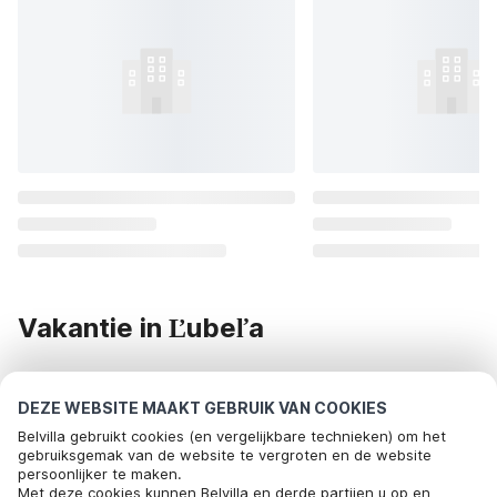
Vakantie in Ľubeľa
Op zoek naar een vakantiehuis in Ľubeľa? Dan ben je bij
DEZE WEBSITE MAAKT GEBRUIK VAN COOKIES
Belvilla bij het juiste adres! Wij bezorgen je een onvergetelijke
Belvilla gebruikt cookies (en vergelijkbare technieken) om het
vakantie in Ľubeľa. Bekijk het onderstaande aanbod van
gebruiksgemak van de website te vergroten en de website
vakantiehuizen in Ľubeľa of huur een vakantiehuis op één
persoonlijker te maken.
Met deze cookies kunnen Belvilla en derde partijen u op en
van onze andere bestemmingen.