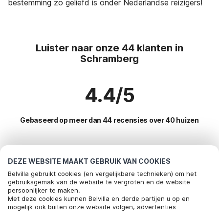
bestemming zo geliefd is onder Nederlandse reizigers!
Luister naar onze 44 klanten in
Schramberg
4.4/5
Gebaseerd op meer dan 44 recensies over 40 huizen
Meest populaire bestemmingen voor
DEZE WEBSITE MAAKT GEBRUIK VAN COOKIES
vakantie
Belvilla gebruikt cookies (en vergelijkbare technieken) om het
gebruiksgemak van de website te vergroten en de website
persoonlijker te maken.
Top steden met top voorzieningen voor vakantie
Met deze cookies kunnen Belvilla en derde partijen u op en
mogelijk ook buiten onze website volgen, advertenties
Kindvriendelijke vakantiehuizen furtwangen-im-schwarzwald
Populaire voorzieningen voor vakantie in Schramberg
afstemmen op uw interesses en u informatie laten delen via