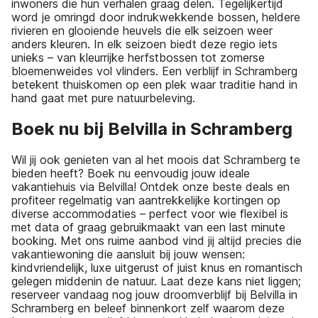
inwoners die hun verhalen graag delen. Tegelijkertijd
word je omringd door indrukwekkende bossen, heldere
rivieren en glooiende heuvels die elk seizoen weer
anders kleuren. In elk seizoen biedt deze regio iets
unieks – van kleurrijke herfstbossen tot zomerse
bloemenweides vol vlinders. Een verblijf in Schramberg
betekent thuiskomen op een plek waar traditie hand in
hand gaat met pure natuurbeleving.
Boek nu bij Belvilla in Schramberg
Wil jij ook genieten van al het moois dat Schramberg te
bieden heeft? Boek nu eenvoudig jouw ideale
vakantiehuis via Belvilla! Ontdek onze beste deals en
profiteer regelmatig van aantrekkelijke kortingen op
diverse accommodaties – perfect voor wie flexibel is
met data of graag gebruikmaakt van een last minute
booking. Met ons ruime aanbod vind jij altijd precies die
vakantiewoning die aansluit bij jouw wensen:
kindvriendelijk, luxe uitgerust of juist knus en romantisch
gelegen middenin de natuur. Laat deze kans niet liggen;
reserveer vandaag nog jouw droomverblijf bij Belvilla in
Schramberg en beleef binnenkort zelf waarom deze