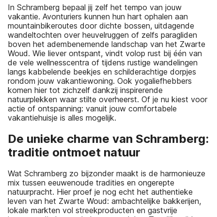
In Schramberg bepaal jij zelf het tempo van jouw
vakantie. Avonturiers kunnen hun hart ophalen aan
mountainbikeroutes door dichte bossen, uitdagende
wandeltochten over heuvelruggen of zelfs paragliden
boven het adembenemende landschap van het Zwarte
Woud. Wie liever ontspant, vindt volop rust bij één van
de vele wellnesscentra of tijdens rustige wandelingen
langs kabbelende beekjes en schilderachtige dorpjes
rondom jouw vakantiewoning. Ook yogaliefhebbers
komen hier tot zichzelf dankzij inspirerende
natuurplekken waar stilte overheerst. Of je nu kiest voor
actie of ontspanning: vanuit jouw comfortabele
vakantiehuisje is alles mogelijk.
De unieke charme van Schramberg:
traditie ontmoet natuur
Wat Schramberg zo bijzonder maakt is de harmonieuze
mix tussen eeuwenoude tradities en ongerepte
natuurpracht. Hier proef je nog echt het authentieke
leven van het Zwarte Woud: ambachtelijke bakkerijen,
lokale markten vol streekproducten en gastvrije