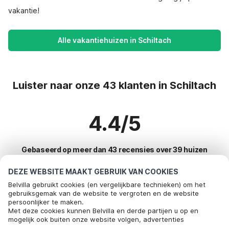
vakantie!
Alle vakantiehuizen in Schiltach
Luister naar onze 43 klanten in Schiltach
4.4/5
Gebaseerd op meer dan 43 recensies over 39 huizen
DEZE WEBSITE MAAKT GEBRUIK VAN COOKIES
Belvilla gebruikt cookies (en vergelijkbare technieken) om het
Meest populaire bestemmingen voor
gebruiksgemak van de website te vergroten en de website
persoonlijker te maken.
vakantie
Met deze cookies kunnen Belvilla en derde partijen u op en
mogelijk ook buiten onze website volgen, advertenties
Top steden met top voorzieningen voor vakantie
afstemmen op uw interesses en u informatie laten delen via