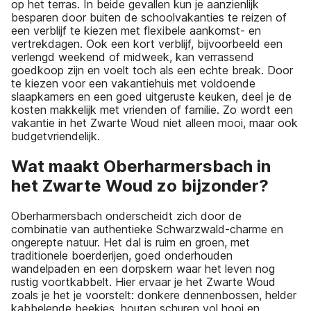
op het terras. In beide gevallen kun je aanzienlijk
besparen door buiten de schoolvakanties te reizen of
een verblijf te kiezen met flexibele aankomst- en
vertrekdagen. Ook een kort verblijf, bijvoorbeeld een
verlengd weekend of midweek, kan verrassend
goedkoop zijn en voelt toch als een echte break. Door
te kiezen voor een vakantiehuis met voldoende
slaapkamers en een goed uitgeruste keuken, deel je de
kosten makkelijk met vrienden of familie. Zo wordt een
vakantie in het Zwarte Woud niet alleen mooi, maar ook
budgetvriendelijk.
Wat maakt Oberharmersbach in
het Zwarte Woud zo bijzonder?
Oberharmersbach onderscheidt zich door de
combinatie van authentieke Schwarzwald-charme en
ongerepte natuur. Het dal is ruim en groen, met
traditionele boerderijen, goed onderhouden
wandelpaden en een dorpskern waar het leven nog
rustig voortkabbelt. Hier ervaar je het Zwarte Woud
zoals je het je voorstelt: donkere dennenbossen, helder
kabbelende beekjes, houten schuren vol hooi en