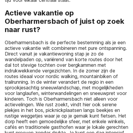
Actieve vakantie op
Oberharmersbach of juist op zoek
naar rust?
Oberharmersbach is de perfecte bestemming als je een
actieve vakantie wilt combineren met pure ontspanning.
Direct vanuit je vakantiewoning stap je zo de
wandelpaden op, variërend van korte routes door het
dal tot stevige tochten over bergkammen met
indrukwekkende vergezichten. In de zomer zijn de
routes ideaal voor nordic walking, mountainbiken of
trailrunning. In de winter verandert de regio in een
sprookjesachtig sneeuwlandschap, met mogelijkheden
voor langlaufen, winterwandelingen en sneeuwpret voor
kinderen. Toch is Oberharmersbach niet alleen voor
actievelingen. Wie rust zoekt, vindt hier ook serene
plekjes in het bos, picknickplaatsen langs beekjes en
rustige weggetjes waar je op je gemak kunt fietsen. Het
dorp heeft een gemoedelijke sfeer, met enkele winkels,
cafés en traditionele gasthofen waar je lokale gerechten
kunt proeven zonder drukte. Je kunt een dag intensief