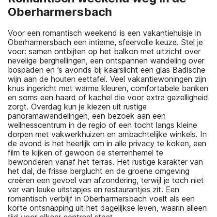
Oberharmersbach
Voor een romantisch weekend is een vakantiehuisje in
Oberharmersbach een intieme, sfeervolle keuze. Stel je
voor: samen ontbijten op het balkon met uitzicht over
nevelige berghellingen, een ontspannen wandeling over
bospaden en ‘s avonds bij kaarslicht een glas Badische
wijn aan de houten eettafel. Veel vakantiewoningen zijn
knus ingericht met warme kleuren, comfortabele banken
en soms een haard of kachel die voor extra gezelligheid
zorgt. Overdag kun je kiezen uit rustige
panoramawandelingen, een bezoek aan een
wellnesscentrum in de regio of een tocht langs kleine
dorpen met vakwerkhuizen en ambachtelijke winkels. In
de avond is het heerlijk om in alle privacy te koken, een
film te kijken of gewoon de sterrenhemel te
bewonderen vanaf het terras. Het rustige karakter van
het dal, de frisse berglucht en de groene omgeving
creëren een gevoel van afzondering, terwijl je toch niet
ver van leuke uitstapjes en restaurantjes zit. Een
romantisch verblijf in Oberharmersbach voelt als een
korte ontsnapping uit het dagelijkse leven, waarin alleen
tijd voor elkaar centraal staat.