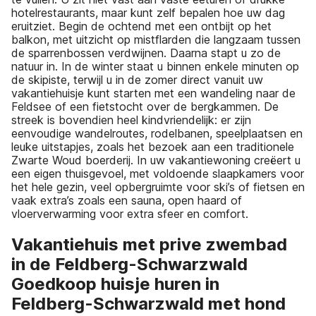
hotelrestaurants, maar kunt zelf bepalen hoe uw dag
eruitziet. Begin de ochtend met een ontbijt op het
balkon, met uitzicht op mistflarden die langzaam tussen
de sparrenbossen verdwijnen. Daarna stapt u zo de
natuur in. In de winter staat u binnen enkele minuten op
de skipiste, terwijl u in de zomer direct vanuit uw
vakantiehuisje kunt starten met een wandeling naar de
Feldsee of een fietstocht over de bergkammen. De
streek is bovendien heel kindvriendelijk: er zijn
eenvoudige wandelroutes, rodelbanen, speelplaatsen en
leuke uitstapjes, zoals het bezoek aan een traditionele
Zwarte Woud boerderij. In uw vakantiewoning creëert u
een eigen thuisgevoel, met voldoende slaapkamers voor
het hele gezin, veel opbergruimte voor ski’s of fietsen en
vaak extra’s zoals een sauna, open haard of
vloerverwarming voor extra sfeer en comfort.
Vakantiehuis met prive zwembad
in de Feldberg-Schwarzwald
Goedkoop huisje huren in
Feldberg-Schwarzwald met hond