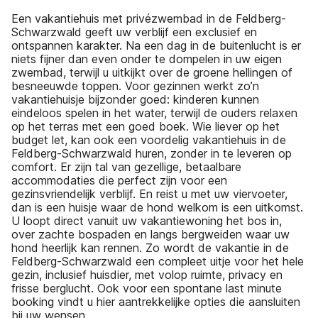
Een vakantiehuis met privézwembad in de Feldberg-
Schwarzwald geeft uw verblijf een exclusief en
ontspannen karakter. Na een dag in de buitenlucht is er
niets fijner dan even onder te dompelen in uw eigen
zwembad, terwijl u uitkijkt over de groene hellingen of
besneeuwde toppen. Voor gezinnen werkt zo’n
vakantiehuisje bijzonder goed: kinderen kunnen
eindeloos spelen in het water, terwijl de ouders relaxen
op het terras met een goed boek. Wie liever op het
budget let, kan ook een voordelig vakantiehuis in de
Feldberg-Schwarzwald huren, zonder in te leveren op
comfort. Er zijn tal van gezellige, betaalbare
accommodaties die perfect zijn voor een
gezinsvriendelijk verblijf. En reist u met uw viervoeter,
dan is een huisje waar de hond welkom is een uitkomst.
U loopt direct vanuit uw vakantiewoning het bos in,
over zachte bospaden en langs bergweiden waar uw
hond heerlijk kan rennen. Zo wordt de vakantie in de
Feldberg-Schwarzwald een compleet uitje voor het hele
gezin, inclusief huisdier, met volop ruimte, privacy en
frisse berglucht. Ook voor een spontane last minute
booking vindt u hier aantrekkelijke opties die aansluiten
bij uw wensen.