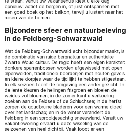
te staan. Vanuit uw vakantiehuis kiest u elke dag
opnieuw: actief de bergen in, of juist ontspannen met
een goed boek op het balkon, terwijl u luistert naar het
ruisen van de bomen.
Bijzondere sfeer en natuurbeleving
in de Feldberg-Schwarzwald
Wat de Feldberg-Schwarzwald echt bijzonder maakt, is
de combinatie van ruige bergnatuur en authentieke
Zwarte Woud cultuur. De regio heeft een eigen karakter:
donkere sparrenbossen worden afgewisseld met open
alpenweiden, traditionele boerderijen met houten gevels
en kleine dorpjes waar de tijd lijkt te hebben stilgestaan.
In elk seizoen toont de omgeving een ander gezicht. In
de lente kleuren de hellingen frisgroen en bloeien de
weides vol bloemen; in de zomer kunt u verkoeling
zoeken aan de Feldsee of de Schluchsee; in de herfst
zorgen de goudbruine bladeren voor een warme gloed
over het landschap; en in de winter verandert de
Feldberg in een sprookjesachtig sneeuwland. Vanuit uw
vakantiewoning ervaart u deze wisseling van de
seizoenen van heel dichtbij. Vaak loopt er een