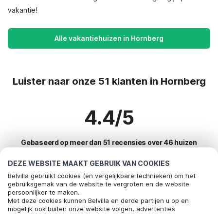
vakantie!
Alle vakantiehuizen in Hornberg
Luister naar onze 51 klanten in Hornberg
4.4/5
Gebaseerd op meer dan 51 recensies over 46 huizen
DEZE WEBSITE MAAKT GEBRUIK VAN COOKIES
Belvilla gebruikt cookies (en vergelijkbare technieken) om het
Meest populaire bestemmingen voor
gebruiksgemak van de website te vergroten en de website
persoonlijker te maken.
vakantie
Met deze cookies kunnen Belvilla en derde partijen u op en
mogelijk ook buiten onze website volgen, advertenties
Top steden met top voorzieningen voor vakantie
afstemmen op uw interesses en u informatie laten delen via