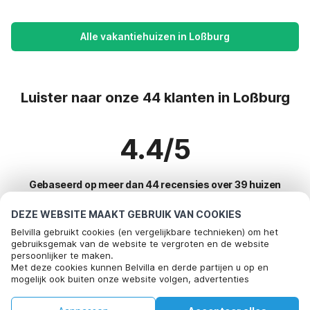
Alle vakantiehuizen in Loßburg
Luister naar onze 44 klanten in Loßburg
4.4/5
Gebaseerd op meer dan 44 recensies over 39 huizen
DEZE WEBSITE MAAKT GEBRUIK VAN COOKIES
Belvilla gebruikt cookies (en vergelijkbare technieken) om het
Meest populaire bestemmingen voor
gebruiksgemak van de website te vergroten en de website
persoonlijker te maken.
vakantie
Met deze cookies kunnen Belvilla en derde partijen u op en
mogelijk ook buiten onze website volgen, advertenties
Top steden met top voorzieningen voor vakantie
afstemmen op uw interesses en u informatie laten delen via
social media.
Kindvriendelijke vakantiehuizen bayeux