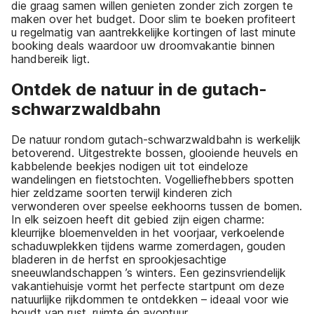
die graag samen willen genieten zonder zich zorgen te
maken over het budget. Door slim te boeken profiteert
u regelmatig van aantrekkelijke kortingen of last minute
booking deals waardoor uw droomvakantie binnen
handbereik ligt.
Ontdek de natuur in de gutach-
schwarzwaldbahn
De natuur rondom gutach-schwarzwaldbahn is werkelijk
betoverend. Uitgestrekte bossen, glooiende heuvels en
kabbelende beekjes nodigen uit tot eindeloze
wandelingen en fietstochten. Vogelliefhebbers spotten
hier zeldzame soorten terwijl kinderen zich
verwonderen over speelse eekhoorns tussen de bomen.
In elk seizoen heeft dit gebied zijn eigen charme:
kleurrijke bloemenvelden in het voorjaar, verkoelende
schaduwplekken tijdens warme zomerdagen, gouden
bladeren in de herfst en sprookjesachtige
sneeuwlandschappen ’s winters. Een gezinsvriendelijk
vakantiehuisje vormt het perfecte startpunt om deze
natuurlijke rijkdommen te ontdekken – ideaal voor wie
houdt van rust, ruimte én avontuur.