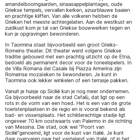
amandelboomgaarden, sinaasappelplantages, oude
Griekse tempels, vervallen kerken, azuurblauwe baaien
en prachtige kliffen. Van alle volkeren hebben de
Grieken het meeste achtergelaten. Aan de westkust en
zuidkust kom je tal van Griekse bouwwerken tegen en
kun je opgravingen bewonderen.
In Taormina staat bijvoorbeeld een groot Grieks-
Romeins theater. Dit theater werd volgens Griekse
traditie gebouwd met een prachtig uitzicht op de Etna,
bedoeld als permanent decor voor de toneelspelers. In
de Villa Romana del Casale bij Piazza Armerina zijn
Romeinse mozaïeken te bewonderen. Je kunt in
Taormina ook lekker winkelen of een terrasje pakken.
Vanuit je huisje op Sicilië kun je nog meer ondernemen.
Ga bijvoorbeeld naar de stad Cefalù, dat ligt op een
rots in de vorm van een hoed. Het is een van de grote
toeristenplaatsen in de regio en is vooral bekend als
bad- en vissersplaats. Het schilderachtige stadje ligt
ongeveer 70 km oostwaarts van Palermo in de richting
van Messina. Die stad, ook wel "Poort van
Sicilië"genoemd, ligt voor de kust van Italië. Je kunt
daar overvaren naar het vasteland van Italië, of in het