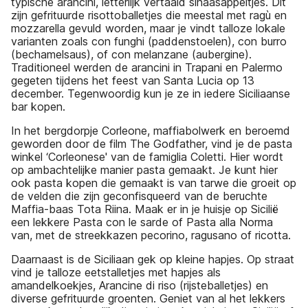
typische arancini, letterlijk vertaald sinaasappeltjes. Dit
zijn gefrituurde risottoballetjes die meestal met ragù en
mozzarella gevuld worden, maar je vindt talloze lokale
varianten zoals con funghi (paddenstoelen), con burro
(bechamelsaus), of con melanzane (aubergine).
Traditioneel werden de arancini in Trapani en Palermo
gegeten tijdens het feest van Santa Lucia op 13
december. Tegenwoordig kun je ze in iedere Siciliaanse
bar kopen.
In het bergdorpje Corleone, maffiabolwerk en beroemd
geworden door de film The Godfather, vind je de pasta
winkel ‘Corleonese' van de famiglia Coletti. Hier wordt
op ambachtelijke manier pasta gemaakt. Je kunt hier
ook pasta kopen die gemaakt is van tarwe die groeit op
de velden die zijn geconfisqueerd van de beruchte
Maffia-baas Tota Riina. Maak er in je huisje op Sicilië
een lekkere Pasta con le sarde of Pasta alla Norma
van, met de streekkazen pecorino, ragusano of ricotta.
Daarnaast is de Siciliaan gek op kleine hapjes. Op straat
vind je talloze eetstalletjes met hapjes als
amandelkoekjes, Arancine di riso (rijsteballetjes) en
diverse gefrituurde groenten. Geniet van al het lekkers