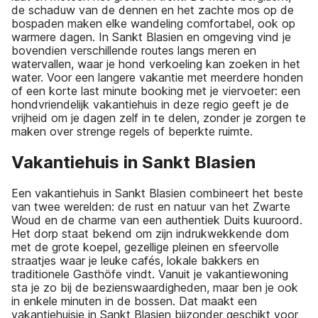
de schaduw van de dennen en het zachte mos op de
bospaden maken elke wandeling comfortabel, ook op
warmere dagen. In Sankt Blasien en omgeving vind je
bovendien verschillende routes langs meren en
watervallen, waar je hond verkoeling kan zoeken in het
water. Voor een langere vakantie met meerdere honden
of een korte last minute booking met je viervoeter: een
hondvriendelijk vakantiehuis in deze regio geeft je de
vrijheid om je dagen zelf in te delen, zonder je zorgen te
maken over strenge regels of beperkte ruimte.
Vakantiehuis in Sankt Blasien
Een vakantiehuis in Sankt Blasien combineert het beste
van twee werelden: de rust en natuur van het Zwarte
Woud en de charme van een authentiek Duits kuuroord.
Het dorp staat bekend om zijn indrukwekkende dom
met de grote koepel, gezellige pleinen en sfeervolle
straatjes waar je leuke cafés, lokale bakkers en
traditionele Gasthöfe vindt. Vanuit je vakantiewoning
sta je zo bij de bezienswaardigheden, maar ben je ook
in enkele minuten in de bossen. Dat maakt een
vakantiehuisje in Sankt Blasien bijzonder geschikt voor