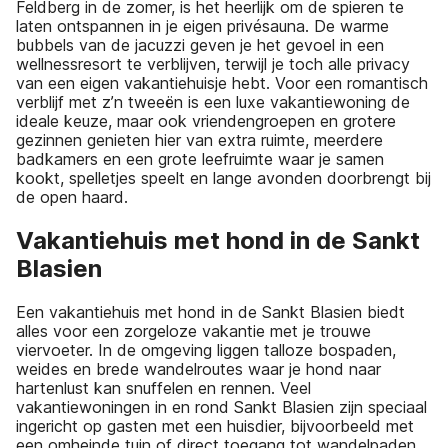
Feldberg in de zomer, is het heerlijk om de spieren te
laten ontspannen in je eigen privésauna. De warme
bubbels van de jacuzzi geven je het gevoel in een
wellnessresort te verblijven, terwijl je toch alle privacy
van een eigen vakantiehuisje hebt. Voor een romantisch
verblijf met z’n tweeën is een luxe vakantiewoning de
ideale keuze, maar ook vriendengroepen en grotere
gezinnen genieten hier van extra ruimte, meerdere
badkamers en een grote leefruimte waar je samen
kookt, spelletjes speelt en lange avonden doorbrengt bij
de open haard.
Vakantiehuis met hond in de Sankt
Blasien
Een vakantiehuis met hond in de Sankt Blasien biedt
alles voor een zorgeloze vakantie met je trouwe
viervoeter. In de omgeving liggen talloze bospaden,
weides en brede wandelroutes waar je hond naar
hartenlust kan snuffelen en rennen. Veel
vakantiewoningen in en rond Sankt Blasien zijn speciaal
ingericht op gasten met een huisdier, bijvoorbeeld met
een omheinde tuin of direct toegang tot wandelpaden.