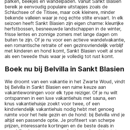
parken, beekjes en wandelpaden. Vanuit Sankt Blasien
bereik je eenvoudig populaire uitstapjes zoals de
Schluchsee of de Titisee, maar ook kleinere, minder
bekende valleien waar je nog echte stilte ervaart. In elk
seizoen heeft Sankt Blasien zijn eigen charme: kleurrijke
herfstbossen, besneeuwde landschappen in de winter,
frisse lentes en zonnige zomers met lange dagen om
buiten te zijn. Of je nu voor een actieve wandelvakantie,
een romantische retraite of een gezinsvriendelijk verblijf
met kinderen en hond komt, Sankt Blasien voelt al snel
als een tweede thuis waar je volledig tot rust komt.
Boek nu bij Belvilla in Sankt Blasien
Wie droomt van een vakantie in het Zwarte Woud, vindt
bij Belvilla in Sankt Blasien een ruime keuze aan
vakantiewoningen voor elk type reiziger. Of je nu wilt
ontspannen in een luxe vakantiehuis met sauna, een
knus vakantiehuisje zoekt voor twee, of een
kindvriendelijk vakantiehuis nodig hebt met genoeg
ruimte voor het hele gezin en de hond: bij Belvilla vind je
altijd een passende optie. Je profiteert van scherpe
prijzen, interessante kortingen en de beste deals in