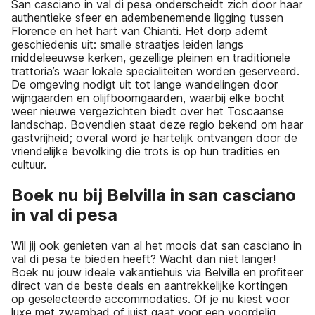
San casciano in val di pesa onderscheidt zich door haar
authentieke sfeer en adembenemende ligging tussen
Florence en het hart van Chianti. Het dorp ademt
geschiedenis uit: smalle straatjes leiden langs
middeleeuwse kerken, gezellige pleinen en traditionele
trattoria’s waar lokale specialiteiten worden geserveerd.
De omgeving nodigt uit tot lange wandelingen door
wijngaarden en olijfboomgaarden, waarbij elke bocht
weer nieuwe vergezichten biedt over het Toscaanse
landschap. Bovendien staat deze regio bekend om haar
gastvrijheid; overal word je hartelijk ontvangen door de
vriendelijke bevolking die trots is op hun tradities en
cultuur.
Boek nu bij Belvilla in san casciano
in val di pesa
Wil jij ook genieten van al het moois dat san casciano in
val di pesa te bieden heeft? Wacht dan niet langer!
Boek nu jouw ideale vakantiehuis via Belvilla en profiteer
direct van de beste deals en aantrekkelijke kortingen
op geselecteerde accommodaties. Of je nu kiest voor
luxe met zwembad of juist gaat voor een voordelig