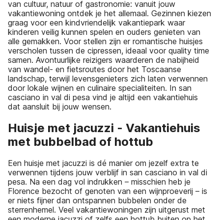
van cultuur, natuur of gastronomie: vanuit jouw
vakantiewoning ontdek je het allemaal. Gezinnen kiezen
graag voor een kindvriendelijk vakantiepark waar
kinderen veilig kunnen spelen en ouders genieten van
alle gemakken. Voor stellen zijn er romantische huisjes
verscholen tussen de cipressen, ideaal voor quality time
samen. Avontuurlijke reizigers waarderen de nabijheid
van wandel- en fietsroutes door het Toscaanse
landschap, terwijl levensgenieters zich laten verwennen
door lokale wijnen en culinaire specialiteiten. In san
casciano in val di pesa vind je altijd een vakantiehuis
dat aansluit bij jouw wensen.
Huisje met jacuzzi - Vakantiehuis
met bubbelbad of hottub
Een huisje met jacuzzi is dé manier om jezelf extra te
verwennen tijdens jouw verblijf in san casciano in val di
pesa. Na een dag vol indrukken – misschien heb je
Florence bezocht of genoten van een wijnproeverij – is
er niets fijner dan ontspannen bubbelen onder de
sterrenhemel. Veel vakantiewoningen zijn uitgerust met
een moderne jacuzzi of zelfs een hottub buiten op het