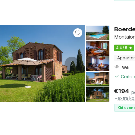
Boerde
Montaion
4.4 / 5
Apparte
Wifi
Gratis
€
194
p
+
extra ko
Kids zone