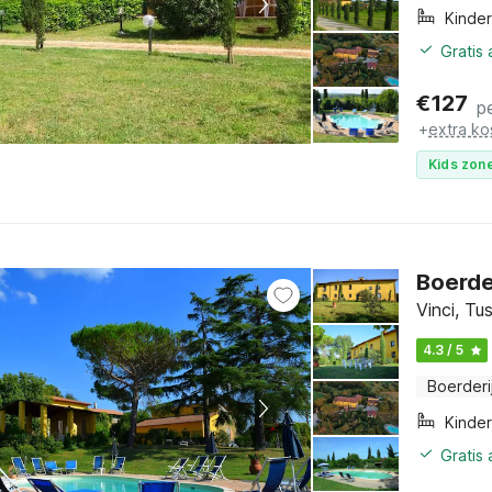
Kinde
Gratis
€
127
p
+
extra ko
Kids zone
Boerde
Vinci, Tu
4.3 / 5
Boerderi
Kinde
Gratis