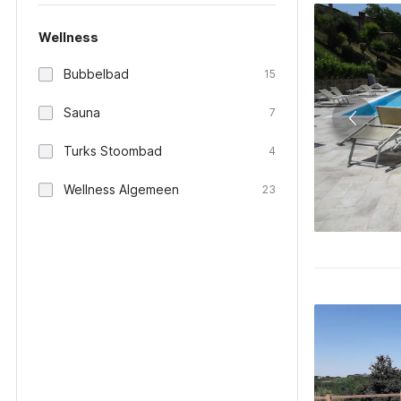
Wellness
Bubbelbad
15
Sauna
7
Turks Stoombad
4
Wellness Algemeen
23