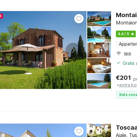
Montai
4
Montaion
4.4 / 5
Apparte
Wifi
Gratis
€
201
p
+
extra ko
Kids zone
Toscaan
Aiale, T