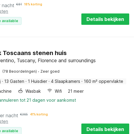
r nacht
€
81
18% korting
sten
Details bekijken
 available
k Toscaans stenen huis
rentino, Tuscany, Florence and surroundings
·
(78 Beoordelingen)
Zeer goed
j
·
13 Gasten
·
1 Huisdier
·
4 Slaapkamers
·
160 m² oppervlakte
chine
Wasbak
Wifi
21 meer
 annuleren tot 21 dagen voor aankomst
er nacht
€
365
41% korting
sten
Details bekijken
 available