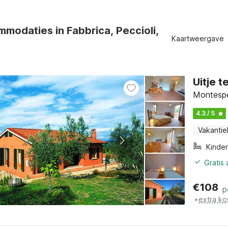
modaties in Fabbrica, Peccioli,
Kaartweergave
Uitje 
Montespe
4.3 / 5
Vakantie
Kinde
Gratis
€
108
p
+
extra ko