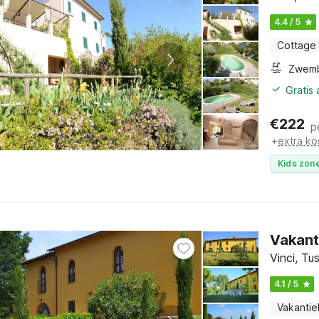
4.4 / 5
Cottage
Zwem
Gratis
€
222
p
+
extra ko
Kids zone
Vakant
Vinci, Tu
4.1 / 5
Vakantie