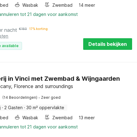
rbed
Wasbak
Zwembad
14 meer
 annuleren tot 21 dagen voor aankomst
er nacht
€
160
17% korting
sten
Details bekijken
 available
rij in Vinci met Zwembad & Wijngaarden
scany, Florence and surroundings
·
(14 Beoordelingen)
Zeer goed
j
·
2 Gasten
·
30 m² oppervlakte
rbed
Wasbak
Zwembad
13 meer
 annuleren tot 21 dagen voor aankomst