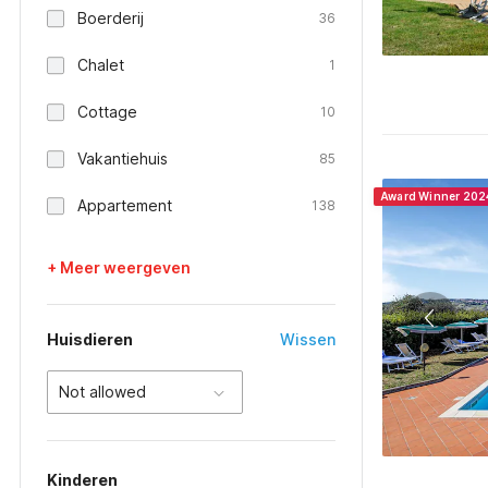
Boerderij
36
Chalet
1
Cottage
10
Vakantiehuis
85
Award Winner 202
Appartement
138
+ Meer weergeven
Huisdieren
Wissen
Not allowed
Kinderen