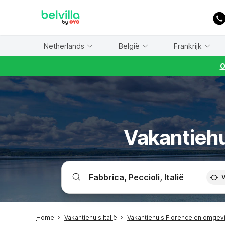
WIZARD MEMBER
Netherlands
België
Frankrijk
O
Vakantiehu
V
Home
Vakantiehuis Italië
Vakantiehuis Florence en omgev