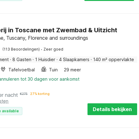
rij in Toscane met Zwembad & Uitzicht
e, Tuscany, Florence and surroundings
·
(113 Beoordelingen)
Zeer goed
ment
·
8 Gasten
·
1 Huisdier
·
4 Slaapkamers
·
140 m² oppervlakte
Tafelvoetbal
Tuin
29 meer
 annuleren tot 30 dagen voor aankomst
er nacht
€
275
27% korting
sten
Details bekijken
 available