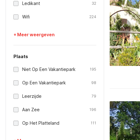
Ledikant
32
Wifi
224
+ Meer weergeven
Plaats
Niet Op Een Vakantiepark
195
Op Een Vakantiepark
98
Leerzijde
79
Aan Zee
196
Op Het Platteland
111