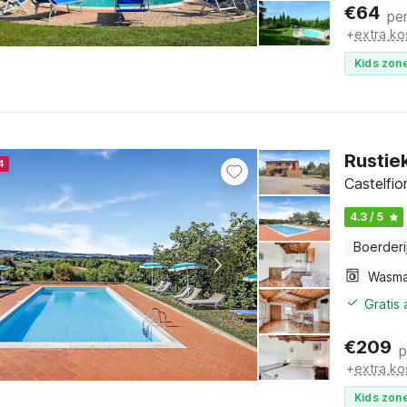
€
64
pe
+
extra ko
Kids zone
Rustie
4
Castelfio
4.3 / 5
Boerderi
Wasma
Gratis
€
209
p
+
extra ko
Kids zone