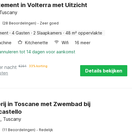
ement in Volterra met Uitzicht
 Tuscany
·
(28 Beoordelingen)
Zeer goed
ment
·
4 Gasten
·
2 Slaapkamers
·
48 m² oppervlakte
chine
Kitchenette
Wifi
16 meer
 annuleren tot 14 dagen voor aankomst
er nacht
€
264
33% korting
Details bekijken
sten
rij in Toscane met Zwembad bij
astello
e, Tuscany
·
(11 Beoordelingen)
Redelijk