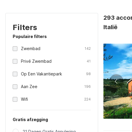
293 accom
Filters
Italië
Populaire filters
Zwembad
142
Privé Zwembad
41
Op Een Vakantiepark
98
Aan Zee
196
Wifi
224
Gratis afzegging
21 Dagen Gratis Annulering