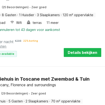
·
(25 Beoordelingen)
Zeer goed
·
8 Gasten
·
1 Huisdier
·
3 Slaapkamers
·
120 m² oppervlakte
bad
Wifi
terras
11 meer
 annuleren tot 43 dagen voor aankomst
er nacht
€
298
22% korting
sten
Details bekijken
 available
iehuis in Toscane met Zwembad & Tuin
scany, Florence and surroundings
·
(29 Beoordelingen)
Zeer goed
huis
·
5 Gasten
·
2 Slaapkamers
·
70 m² oppervlakte