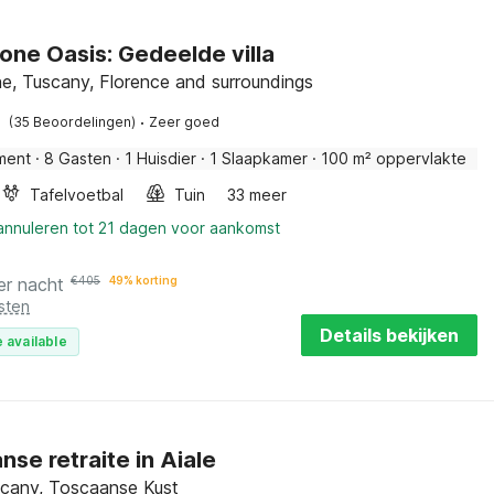
one Oasis: Gedeelde villa
e, Tuscany, Florence and surroundings
·
(35 Beoordelingen)
Zeer goed
ment
·
8 Gasten
·
1 Huisdier
·
1 Slaapkamer
·
100 m² oppervlakte
Tafelvoetbal
Tuin
33 meer
 annuleren tot 21 dagen voor aankomst
er nacht
€
405
49% korting
sten
Details bekijken
 available
se retraite in Aiale
uscany, Toscaanse Kust