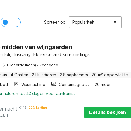
Sorteer op
Populariteit
te midden van wijngaarden
rtoli, Tuscany, Florence and surroundings
·
(23 Beoordelingen)
Zeer goed
huis
·
4 Gasten
·
2 Huisdieren
·
2 Slaapkamers
·
70 m² oppervlakte
rbed
Wasmachine
Combimagnetron
20 meer
 annuleren tot 43 dagen voor aankomst
er nacht
€
142
22% korting
Details bekijken
sten