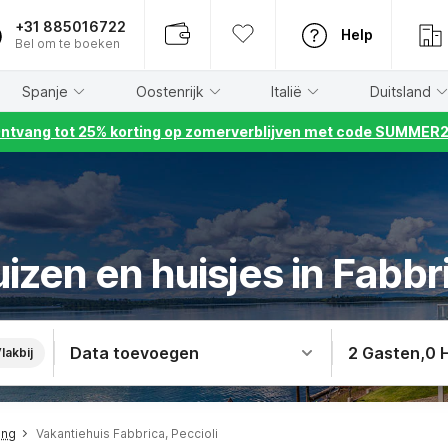
+31 885016722
Help
Bel om te boeken
Spanje
Oostenrijk
Italië
Duitsland
ntvang tot 25% korting op zomerverblijven met code SUMMER
izen en huisjes in Fabbri
Data toevoegen
2 Gasten
,
0 
lakbij
ing
Vakantiehuis Fabbrica, Peccioli