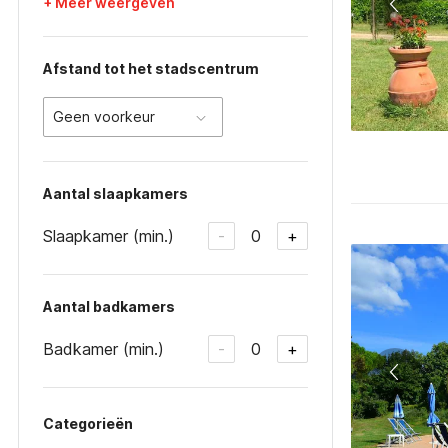
+ Meer weergeven
Afstand tot het stadscentrum
Geen voorkeur
Aantal slaapkamers
Slaapkamer (min.)
0
-
+
Aantal badkamers
Badkamer (min.)
0
-
+
Categorieën