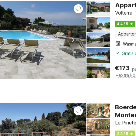
Appart
Volterra,
4.4 / 5
Apparte
Wasma
Gratis
€
173
p
+
extra ko
Boerde
Montec
Le Pinet
3.3 / 5