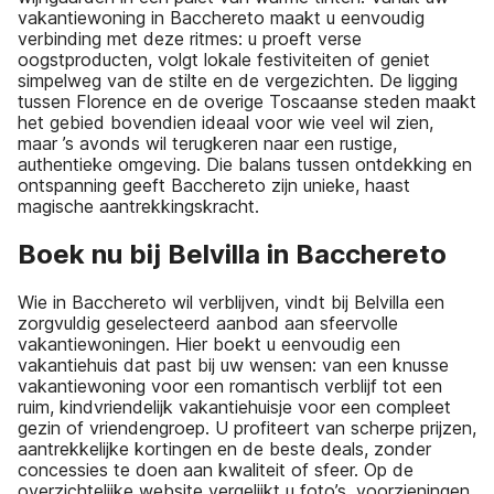
vakantiewoning in Bacchereto maakt u eenvoudig
verbinding met deze ritmes: u proeft verse
oogstproducten, volgt lokale festiviteiten of geniet
simpelweg van de stilte en de vergezichten. De ligging
tussen Florence en de overige Toscaanse steden maakt
het gebied bovendien ideaal voor wie veel wil zien,
maar ’s avonds wil terugkeren naar een rustige,
authentieke omgeving. Die balans tussen ontdekking en
ontspanning geeft Bacchereto zijn unieke, haast
magische aantrekkingskracht.
Boek nu bij Belvilla in Bacchereto
Wie in Bacchereto wil verblijven, vindt bij Belvilla een
zorgvuldig geselecteerd aanbod aan sfeervolle
vakantiewoningen. Hier boekt u eenvoudig een
vakantiehuis dat past bij uw wensen: van een knusse
vakantiewoning voor een romantisch verblijf tot een
ruim, kindvriendelijk vakantiehuisje voor een compleet
gezin of vriendengroep. U profiteert van scherpe prijzen,
aantrekkelijke kortingen en de beste deals, zonder
concessies te doen aan kwaliteit of sfeer. Op de
overzichtelijke website vergelijkt u foto’s, voorzieningen