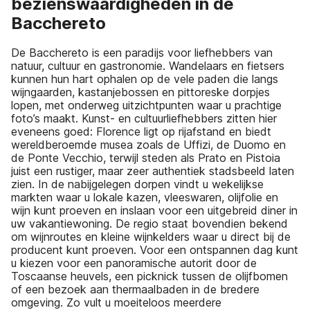
bezienswaardigheden in de
Bacchereto
De Bacchereto is een paradijs voor liefhebbers van
natuur, cultuur en gastronomie. Wandelaars en fietsers
kunnen hun hart ophalen op de vele paden die langs
wijngaarden, kastanjebossen en pittoreske dorpjes
lopen, met onderweg uitzichtpunten waar u prachtige
foto’s maakt. Kunst- en cultuurliefhebbers zitten hier
eveneens goed: Florence ligt op rijafstand en biedt
wereldberoemde musea zoals de Uffizi, de Duomo en
de Ponte Vecchio, terwijl steden als Prato en Pistoia
juist een rustiger, maar zeer authentiek stadsbeeld laten
zien. In de nabijgelegen dorpen vindt u wekelijkse
markten waar u lokale kazen, vleeswaren, olijfolie en
wijn kunt proeven en inslaan voor een uitgebreid diner in
uw vakantiewoning. De regio staat bovendien bekend
om wijnroutes en kleine wijnkelders waar u direct bij de
producent kunt proeven. Voor een ontspannen dag kunt
u kiezen voor een panoramische autorit door de
Toscaanse heuvels, een picknick tussen de olijfbomen
of een bezoek aan thermaalbaden in de bredere
omgeving. Zo vult u moeiteloos meerdere