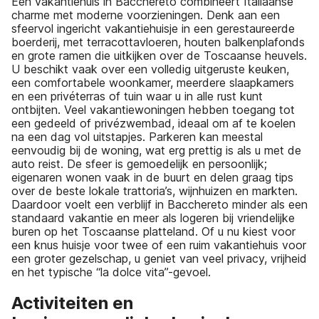
Een vakantiehuis in Bacchereto combineert Italiaanse
charme met moderne voorzieningen. Denk aan een
sfeervol ingericht vakantiehuisje in een gerestaureerde
boerderij, met terracottavloeren, houten balkenplafonds
en grote ramen die uitkijken over de Toscaanse heuvels.
U beschikt vaak over een volledig uitgeruste keuken,
een comfortabele woonkamer, meerdere slaapkamers
en een privéterras of tuin waar u in alle rust kunt
ontbijten. Veel vakantiewoningen hebben toegang tot
een gedeeld of privézwembad, ideaal om af te koelen
na een dag vol uitstapjes. Parkeren kan meestal
eenvoudig bij de woning, wat erg prettig is als u met de
auto reist. De sfeer is gemoedelijk en persoonlijk;
eigenaren wonen vaak in de buurt en delen graag tips
over de beste lokale trattoria’s, wijnhuizen en markten.
Daardoor voelt een verblijf in Bacchereto minder als een
standaard vakantie en meer als logeren bij vriendelijke
buren op het Toscaanse platteland. Of u nu kiest voor
een knus huisje voor twee of een ruim vakantiehuis voor
een groter gezelschap, u geniet van veel privacy, vrijheid
en het typische “la dolce vita”-gevoel.
Activiteiten en