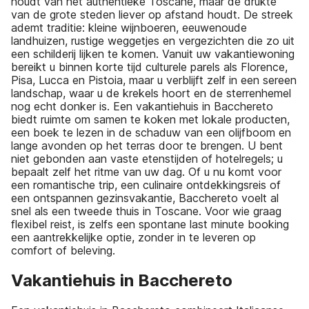
houdt van het authentieke Toscane, maar de drukte
van de grote steden liever op afstand houdt. De streek
ademt traditie: kleine wijnboeren, eeuwenoude
landhuizen, rustige weggetjes en vergezichten die zo uit
een schilderij lijken te komen. Vanuit uw vakantiewoning
bereikt u binnen korte tijd culturele parels als Florence,
Pisa, Lucca en Pistoia, maar u verblijft zelf in een sereen
landschap, waar u de krekels hoort en de sterrenhemel
nog echt donker is. Een vakantiehuis in Bacchereto
biedt ruimte om samen te koken met lokale producten,
een boek te lezen in de schaduw van een olijfboom en
lange avonden op het terras door te brengen. U bent
niet gebonden aan vaste etenstijden of hotelregels; u
bepaalt zelf het ritme van uw dag. Of u nu komt voor
een romantische trip, een culinaire ontdekkingsreis of
een ontspannen gezinsvakantie, Bacchereto voelt al
snel als een tweede thuis in Toscane. Voor wie graag
flexibel reist, is zelfs een spontane last minute booking
een aantrekkelijke optie, zonder in te leveren op
comfort of beleving.
Vakantiehuis in Bacchereto