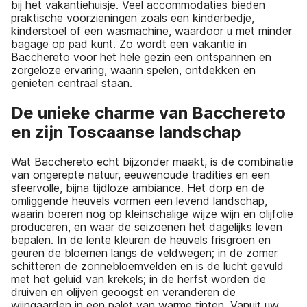
bij het vakantiehuisje. Veel accommodaties bieden
praktische voorzieningen zoals een kinderbedje,
kinderstoel of een wasmachine, waardoor u met minder
bagage op pad kunt. Zo wordt een vakantie in
Bacchereto voor het hele gezin een ontspannen en
zorgeloze ervaring, waarin spelen, ontdekken en
genieten centraal staan.
De unieke charme van Bacchereto
en zijn Toscaanse landschap
Wat Bacchereto echt bijzonder maakt, is de combinatie
van ongerepte natuur, eeuwenoude tradities en een
sfeervolle, bijna tijdloze ambiance. Het dorp en de
omliggende heuvels vormen een levend landschap,
waarin boeren nog op kleinschalige wijze wijn en olijfolie
produceren, en waar de seizoenen het dagelijks leven
bepalen. In de lente kleuren de heuvels frisgroen en
geuren de bloemen langs de veldwegen; in de zomer
schitteren de zonnebloemvelden en is de lucht gevuld
met het geluid van krekels; in de herfst worden de
druiven en olijven geoogst en veranderen de
wijngaarden in een palet van warme tinten. Vanuit uw