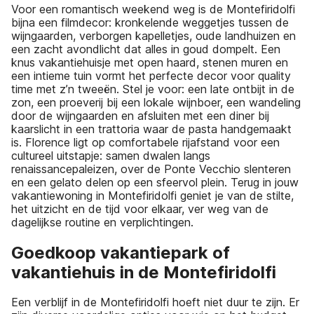
Voor een romantisch weekend weg is de Montefiridolfi
bijna een filmdecor: kronkelende weggetjes tussen de
wijngaarden, verborgen kapelletjes, oude landhuizen en
een zacht avondlicht dat alles in goud dompelt. Een
knus vakantiehuisje met open haard, stenen muren en
een intieme tuin vormt het perfecte decor voor quality
time met z’n tweeën. Stel je voor: een late ontbijt in de
zon, een proeverij bij een lokale wijnboer, een wandeling
door de wijngaarden en afsluiten met een diner bij
kaarslicht in een trattoria waar de pasta handgemaakt
is. Florence ligt op comfortabele rijafstand voor een
cultureel uitstapje: samen dwalen langs
renaissancepaleizen, over de Ponte Vecchio slenteren
en een gelato delen op een sfeervol plein. Terug in jouw
vakantiewoning in Montefiridolfi geniet je van de stilte,
het uitzicht en de tijd voor elkaar, ver weg van de
dagelijkse routine en verplichtingen.
Goedkoop vakantiepark of
vakantiehuis in de Montefiridolfi
Een verblijf in de Montefiridolfi hoeft niet duur te zijn. Er