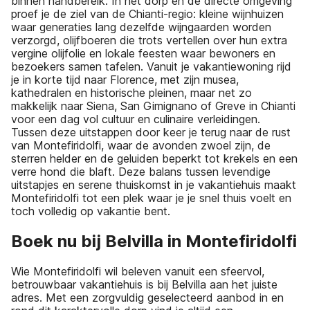
binnen handbereik. In het dorp en de directe omgeving
proef je de ziel van de Chianti-regio: kleine wijnhuizen
waar generaties lang dezelfde wijngaarden worden
verzorgd, olijfboeren die trots vertellen over hun extra
vergine olijfolie en lokale feesten waar bewoners en
bezoekers samen tafelen. Vanuit je vakantiewoning rijd
je in korte tijd naar Florence, met zijn musea,
kathedralen en historische pleinen, maar net zo
makkelijk naar Siena, San Gimignano of Greve in Chianti
voor een dag vol cultuur en culinaire verleidingen.
Tussen deze uitstappen door keer je terug naar de rust
van Montefiridolfi, waar de avonden zwoel zijn, de
sterren helder en de geluiden beperkt tot krekels en een
verre hond die blaft. Deze balans tussen levendige
uitstapjes en serene thuiskomst in je vakantiehuis maakt
Montefiridolfi tot een plek waar je je snel thuis voelt en
toch volledig op vakantie bent.
Boek nu bij Belvilla in Montefiridolfi
Wie Montefiridolfi wil beleven vanuit een sfeervol,
betrouwbaar vakantiehuis is bij Belvilla aan het juiste
adres. Met een zorgvuldig geselecteerd aanbod in en