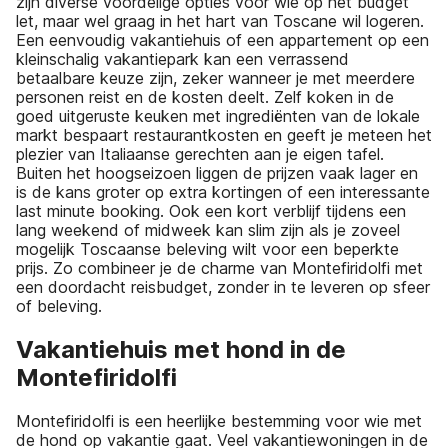
zijn diverse voordelige opties voor wie op het budget
let, maar wel graag in het hart van Toscane wil logeren.
Een eenvoudig vakantiehuis of een appartement op een
kleinschalig vakantiepark kan een verrassend
betaalbare keuze zijn, zeker wanneer je met meerdere
personen reist en de kosten deelt. Zelf koken in de
goed uitgeruste keuken met ingrediënten van de lokale
markt bespaart restaurantkosten en geeft je meteen het
plezier van Italiaanse gerechten aan je eigen tafel.
Buiten het hoogseizoen liggen de prijzen vaak lager en
is de kans groter op extra kortingen of een interessante
last minute booking. Ook een kort verblijf tijdens een
lang weekend of midweek kan slim zijn als je zoveel
mogelijk Toscaanse beleving wilt voor een beperkte
prijs. Zo combineer je de charme van Montefiridolfi met
een doordacht reisbudget, zonder in te leveren op sfeer
of beleving.
Vakantiehuis met hond in de
Montefiridolfi
Montefiridolfi is een heerlijke bestemming voor wie met
de hond op vakantie gaat. Veel vakantiewoningen in de