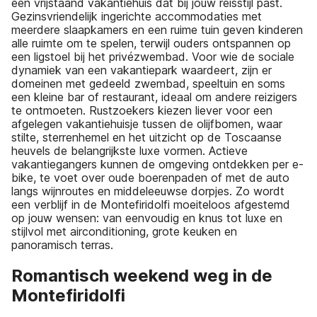
een vrijstaand vakantiehuis dat bij jouw reisstijl past.
Gezinsvriendelijk ingerichte accommodaties met
meerdere slaapkamers en een ruime tuin geven kinderen
alle ruimte om te spelen, terwijl ouders ontspannen op
een ligstoel bij het privézwembad. Voor wie de sociale
dynamiek van een vakantiepark waardeert, zijn er
domeinen met gedeeld zwembad, speeltuin en soms
een kleine bar of restaurant, ideaal om andere reizigers
te ontmoeten. Rustzoekers kiezen liever voor een
afgelegen vakantiehuisje tussen de olijfbomen, waar
stilte, sterrenhemel en het uitzicht op de Toscaanse
heuvels de belangrijkste luxe vormen. Actieve
vakantiegangers kunnen de omgeving ontdekken per e-
bike, te voet over oude boerenpaden of met de auto
langs wijnroutes en middeleeuwse dorpjes. Zo wordt
een verblijf in de Montefiridolfi moeiteloos afgestemd
op jouw wensen: van eenvoudig en knus tot luxe en
stijlvol met airconditioning, grote keuken en
panoramisch terras.
Romantisch weekend weg in de
Montefiridolfi