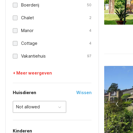
Boerderij
50
Chalet
2
Manor
4
Cottage
4
Vakantiehuis
97
+ Meer weergeven
Huisdieren
Wissen
Not allowed
Kinderen