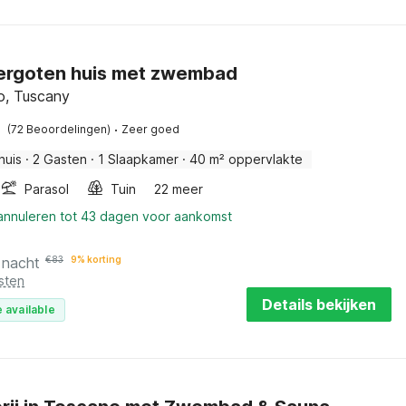
rgoten huis met zwembad
o, Tuscany
·
(72 Beoordelingen)
Zeer goed
huis
·
2 Gasten
·
1 Slaapkamer
·
40 m² oppervlakte
Parasol
Tuin
22 meer
 annuleren tot 43 dagen voor aankomst
 nacht
€
83
9% korting
sten
Details bekijken
 available