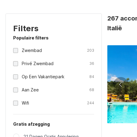
267 accom
Filters
Italië
Populaire filters
Zwembad
203
Privé Zwembad
36
Op Een Vakantiepark
84
Aan Zee
68
Wifi
244
Gratis afzegging
21 Dagen Gratis Annulering