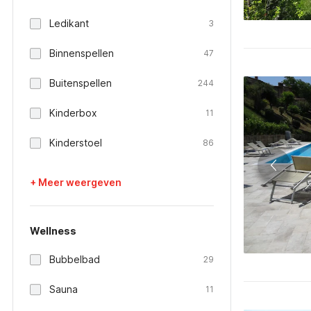
Ledikant
3
Binnenspellen
47
Buitenspellen
244
Kinderbox
11
Kinderstoel
86
+ Meer weergeven
Wellness
Bubbelbad
29
Sauna
11