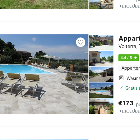
+
extra ko
Appart
Volterra,
4.4 / 5
Apparte
Wasma
Gratis
€
173
p
+
extra ko