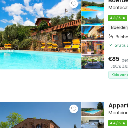
Boerde
Montecat
4.3 / 5
Boerderi
Bubbe
Gratis
€
85
pe
+
extra ko
Kids zone
Appart
Montaion
4.4 / 5