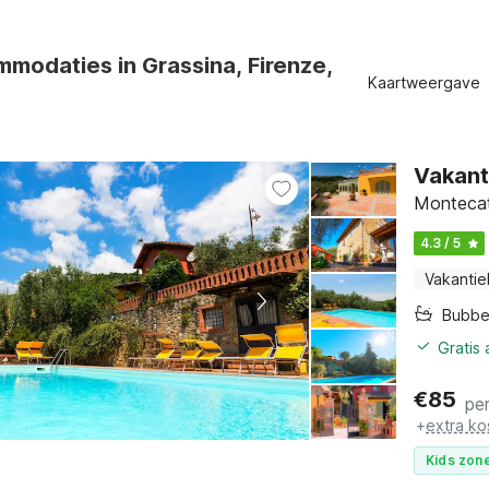
modaties in Grassina, Firenze,
Kaartweergave
Vakant
Montecat
4.3 / 5
Vakantie
Bubbe
Gratis
€
85
pe
+
extra ko
Kids zone