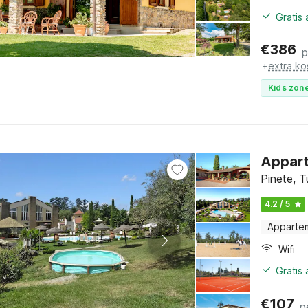
Gratis
€
386
p
+
extra ko
Kids zone
Appart
Pinete, 
4.2 / 5
Apparte
Wifi
Gratis
€
107
p