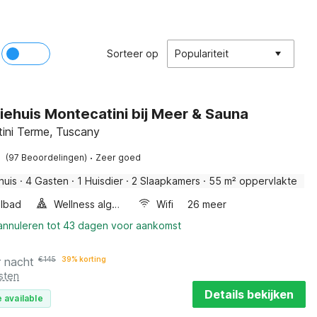
Sorteer op
Populariteit
iehuis Montecatini bij Meer & Sauna
ini Terme, Tuscany
·
(97 Beoordelingen)
Zeer goed
huis
·
4 Gasten
·
1 Huisdier
·
2 Slaapkamers
·
55 m² oppervlakte
lbad
Wellness algemeen
Wifi
26 meer
 annuleren tot 43 dagen voor aankomst
r nacht
€
145
39% korting
sten
Details bekijken
 available