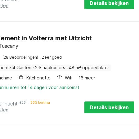
Details bekijken
sten
ement in Volterra met Uitzicht
 Tuscany
·
(28 Beoordelingen)
Zeer goed
ment
·
4 Gasten
·
2 Slaapkamers
·
48 m² oppervlakte
chine
Kitchenette
Wifi
16 meer
 annuleren tot 14 dagen voor aankomst
er nacht
€
264
33% korting
Details bekijken
sten