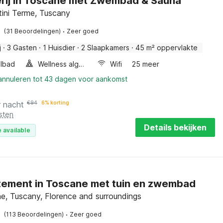
rij in Toscane met Zwembad & Sauna
ini Terme, Tuscany
·
(31 Beoordelingen)
Zeer goed
j
·
3 Gasten
·
1 Huisdier
·
2 Slaapkamers
·
45 m² oppervlakte
lbad
Wellness algemeen
Wifi
25 meer
 annuleren tot 43 dagen voor aankomst
r nacht
€
94
6% korting
sten
Details bekijken
 available
ement in Toscane met tuin en zwembad
e, Tuscany, Florence and surroundings
·
(113 Beoordelingen)
Zeer goed