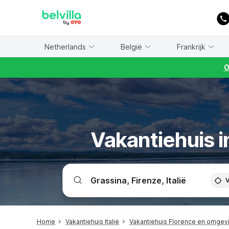
WIZARD MEMBER
Netherlands
België
Frankrijk
O
Vakantiehuis i
V
Home
Vakantiehuis Italië
Vakantiehuis Florence en omgev