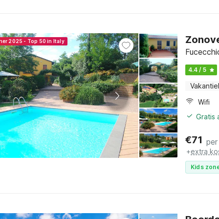
Zonove
ner 2025 - Top 50 in Italy
Fucecchi
4.4 / 5
Vakantie
Wifi
Gratis
€
71
per
+
extra ko
Kids zone