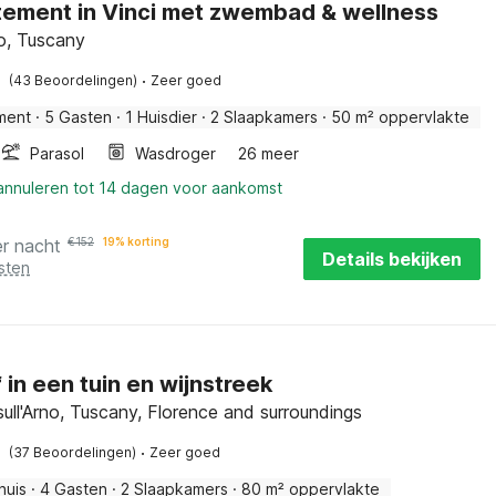
ement in Vinci met zwembad & wellness
o, Tuscany
·
(43 Beoordelingen)
Zeer goed
ment
·
5 Gasten
·
1 Huisdier
·
2 Slaapkamers
·
50 m² oppervlakte
Parasol
Wasdroger
26 meer
 annuleren tot 14 dagen voor aankomst
er nacht
€
152
19% korting
Details bekijken
sten
f in een tuin en wijnstreek
ull'Arno, Tuscany, Florence and surroundings
·
(37 Beoordelingen)
Zeer goed
huis
·
4 Gasten
·
2 Slaapkamers
·
80 m² oppervlakte