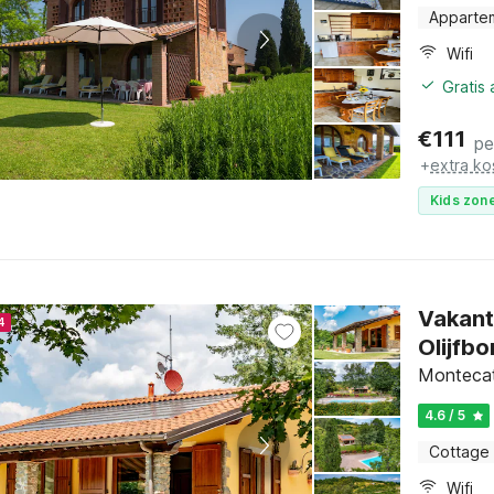
Apparte
Wifi
Gratis
€
111
pe
+
extra ko
Kids zone
Vakant
4
Olijfb
Montecat
4.6 / 5
Cottage
Wifi