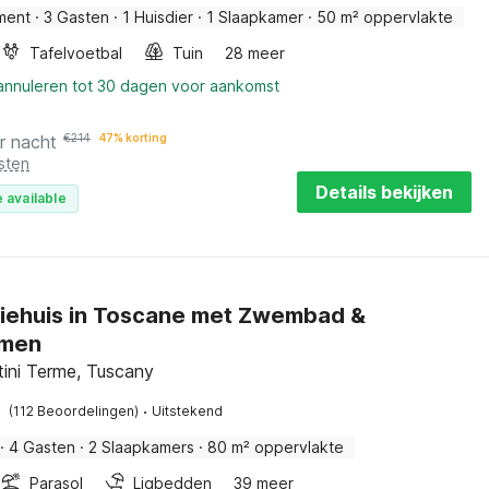
ment
·
3 Gasten
·
1 Huisdier
·
1 Slaapkamer
·
50 m² oppervlakte
Tafelvoetbal
Tuin
28 meer
 annuleren tot 30 dagen voor aankomst
r nacht
€
214
47% korting
sten
Details bekijken
 available
iehuis in Toscane met Zwembad &
omen
ini Terme, Tuscany
·
(112 Beoordelingen)
Uitstekend
·
4 Gasten
·
2 Slaapkamers
·
80 m² oppervlakte
Parasol
Ligbedden
39 meer