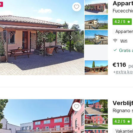
Appart
4
Fucecchi
4.2 / 5
Apparte
Wifi
Gratis
€
116
p
+
extra ko
Verblij
Rignano s
4.2 / 5
Vakantie