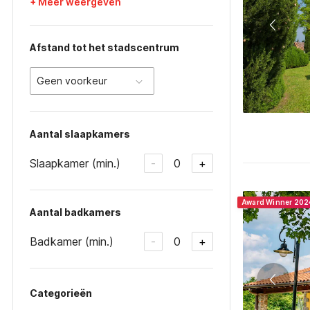
+ Meer weergeven
Afstand tot het stadscentrum
Geen voorkeur
Aantal slaapkamers
Slaapkamer (min.)
0
-
+
Award Winner 202
Aantal badkamers
Badkamer (min.)
0
-
+
Categorieën