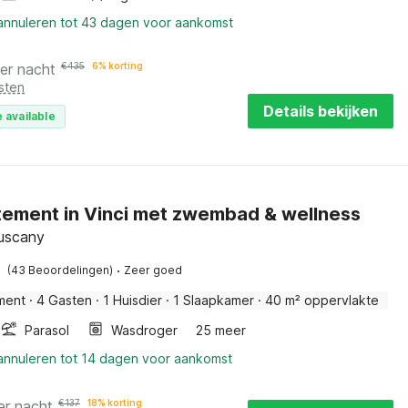
 annuleren tot 43 dagen voor aankomst
er nacht
€
435
6% korting
sten
Details bekijken
 available
ement in Vinci met zwembad & wellness
Tuscany
·
(43 Beoordelingen)
Zeer goed
ment
·
4 Gasten
·
1 Huisdier
·
1 Slaapkamer
·
40 m² oppervlakte
Parasol
Wasdroger
25 meer
 annuleren tot 14 dagen voor aankomst
er nacht
€
137
18% korting