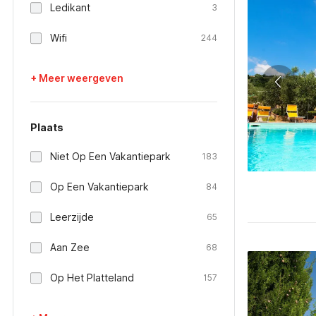
Ledikant
3
Wifi
244
+ Meer weergeven
Plaats
Niet Op Een Vakantiepark
183
Op Een Vakantiepark
84
Leerzijde
65
Aan Zee
68
Op Het Platteland
157