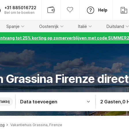
+31 885016722
Help
Bel om te boeken
Spanje
Oostenrijk
Italië
Duitsland
ntvang tot 25% korting op zomerverblijven met code SUMMER
n Grassina Firenze direc
Data toevoegen
2 Gasten
,
0 
lakbij
ing
Vakantiehuis Grassina, Firenze