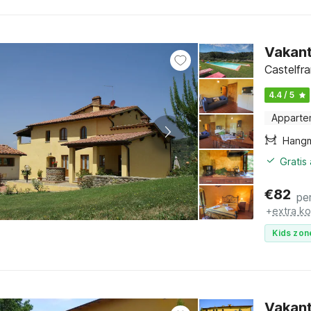
Vakant
Castelfr
4.4 / 5
Apparte
Hang
Gratis
€
82
pe
+
extra k
Kids zon
Vakant