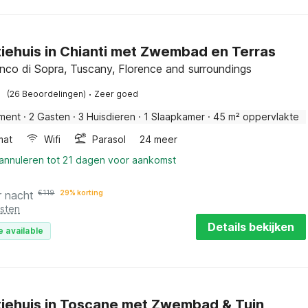
iehuis in Chianti met Zwembad en Terras
anco di Sopra, Tuscany, Florence and surroundings
·
(26 Beoordelingen)
Zeer goed
ment
·
2 Gasten
·
3 Huisdieren
·
1 Slaapkamer
·
45 m² oppervlakte
mat
Wifi
Parasol
24 meer
 annuleren tot 21 dagen voor aankomst
r nacht
€
119
29% korting
osten
Details bekijken
e available
iehuis in Toscane met Zwembad & Tuin