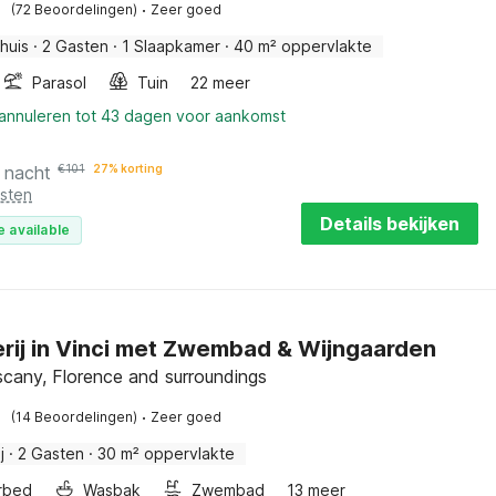
·
(72 Beoordelingen)
Zeer goed
huis
·
2 Gasten
·
1 Slaapkamer
·
40 m² oppervlakte
Parasol
Tuin
22 meer
 annuleren tot 43 dagen voor aankomst
 nacht
€
101
27% korting
osten
Details bekijken
e available
rij in Vinci met Zwembad & Wijngaarden
uscany, Florence and surroundings
·
(14 Beoordelingen)
Zeer goed
j
·
2 Gasten
·
30 m² oppervlakte
rbed
Wasbak
Zwembad
13 meer