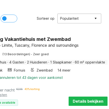
Sorteer op
Populariteit
ig Vakantiehuis met Zwembad
e Limite, Tuscany, Florence and surroundings
·
(13 Beoordelingen)
Zeer goed
huis
·
4 Gasten
·
2 Huisdieren
·
1 Slaapkamer
·
60 m² oppervlakte
ak
Fornuis
Zwembad
14 meer
 annuleren tot 43 dagen voor aankomst
er nacht
€
236
43% korting
osten
Details bekijken
e available