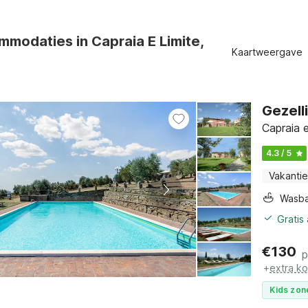
modaties in Capraia E Limite,
Kaartweergave
Gezell
Capraia 
4.3 / 5
Vakantie
Wasb
Gratis
€
130
p
+
extra k
Kids zon