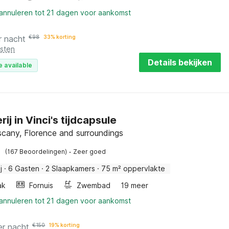
 annuleren tot 21 dagen voor aankomst
r nacht
€
98
33% korting
osten
Details bekijken
e available
ij in Vinci's tijdcapsule
uscany, Florence and surroundings
·
(167 Beoordelingen)
Zeer goed
j
·
6 Gasten
·
2 Slaapkamers
·
75 m² oppervlakte
ak
Fornuis
Zwembad
19 meer
 annuleren tot 21 dagen voor aankomst
er nacht
€
150
19% korting