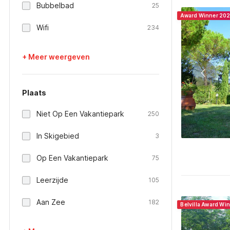
Bubbelbad
25
Award Winner 20
Wifi
234
+ Meer weergeven
Plaats
Niet Op Een Vakantiepark
250
In Skigebied
3
Op Een Vakantiepark
75
Leerzijde
105
Aan Zee
182
Belvilla Award Win