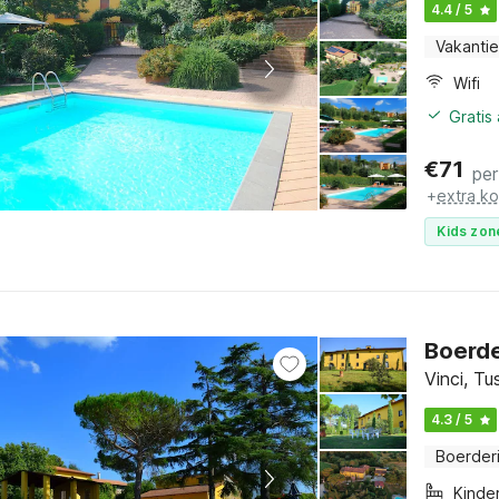
4.4 / 5
Vakantie
Wifi
Gratis
€
71
per
+
extra k
Kids zon
Boerde
Vinci, T
4.3 / 5
Boerderi
Kinde