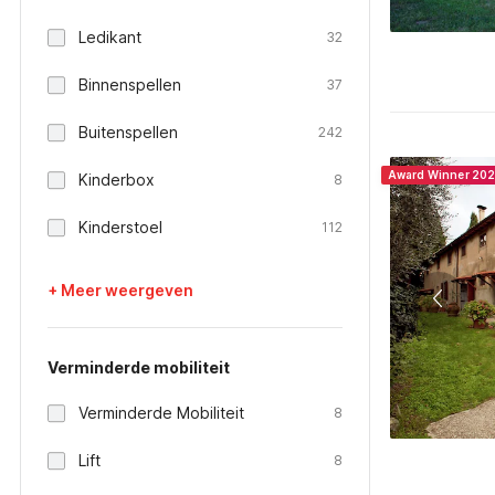
Ledikant
32
Binnenspellen
37
Buitenspellen
242
Award Winner 20
Kinderbox
8
Kinderstoel
112
+ Meer weergeven
Verminderde mobiliteit
Verminderde Mobiliteit
8
Lift
8