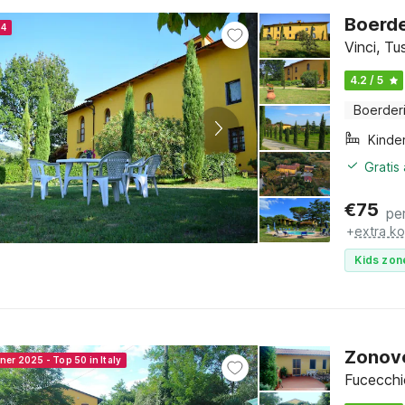
Boerde
24
Vinci, T
4.2 / 5
Boerderi
Kinde
Gratis
€
75
pe
+
extra k
Kids zon
Zonov
ner 2025 - Top 50 in Italy
Fucecchi