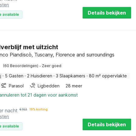
osten
Details bekijken
e available
verblijf met uitzicht
anco Piandiscò, Tuscany, Florence and surroundings
·
(60 Beoordelingen)
Zeer goed
j
·
5 Gasten
·
2 Huisdieren
·
3 Slaapkamers
·
80 m² oppervlakte
Parasol
Ligbedden
28 meer
 annuleren tot 21 dagen voor aankomst
er nacht
€
163
19% korting
osten
Details bekijken
e available