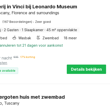
rij in Vinci bij Leonardo Museum
uscany, Florence and surroundings
·
(167 Beoordelingen)
Zeer goed
j
·
2 Gasten
·
1 Slaapkamer
·
45 m² oppervlakte
rbed
Wasbak
Zwembad
18 meer
 annuleren tot 21 dagen voor aankomst
r nacht
€
95
17% korting
osten
Details bekijken
e available
ergoten huis met zwembad
o, Tuscany