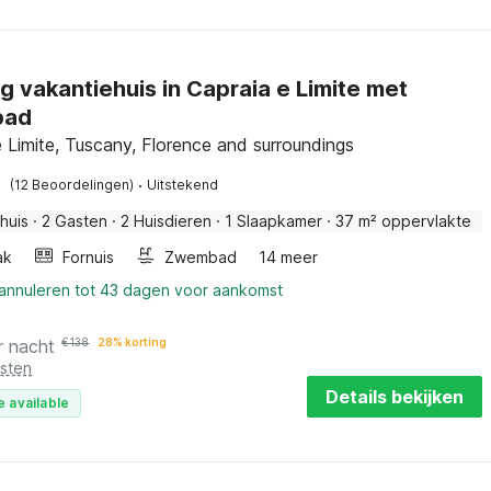
ig vakantiehuis in Capraia e Limite met
bad
e Limite, Tuscany, Florence and surroundings
·
(12 Beoordelingen)
Uitstekend
huis
·
2 Gasten
·
2 Huisdieren
·
1 Slaapkamer
·
37 m² oppervlakte
ak
Fornuis
Zwembad
14 meer
 annuleren tot 43 dagen voor aankomst
r nacht
€
138
28% korting
osten
Details bekijken
e available