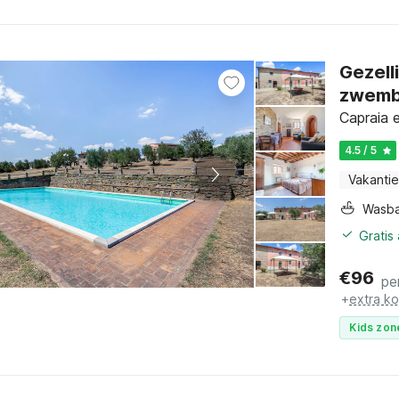
Gezell
zwem
Capraia 
4.5 / 5
Vakantie
Wasb
Gratis
€
96
pe
+
extra k
Kids zon