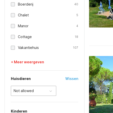
Boerderij
40
Chalet
5
Manor
4
Cottage
18
Vakantiehuis
107
+ Meer weergeven
Huisdieren
Wissen
Not allowed
Kinderen