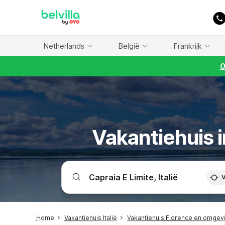
WIZARD MEMBER
Netherlands
België
Frankrijk
O
Vakantiehuis i
V
Home
Vakantiehuis Italië
Vakantiehuis Florence en omgev