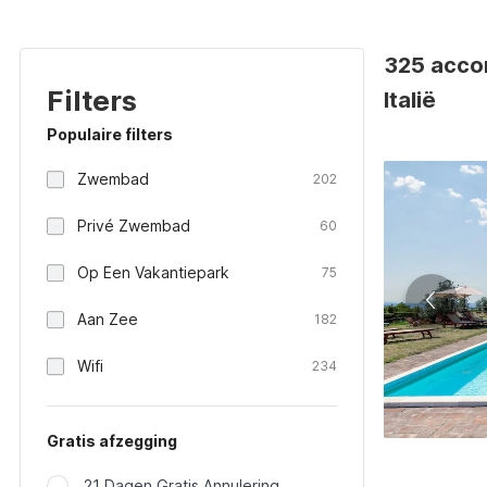
325 accom
Filters
Italië
Populaire filters
Zwembad
202
Privé Zwembad
60
Op Een Vakantiepark
75
Aan Zee
182
Wifi
234
Gratis afzegging
21 Dagen Gratis Annulering