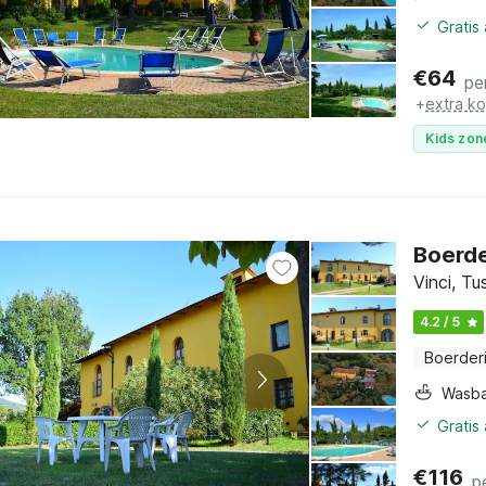
Gratis
€
64
pe
+
extra k
Kids zon
Boerder
Vinci, T
4.2 / 5
Boerderi
Wasb
Gratis
€
116
p