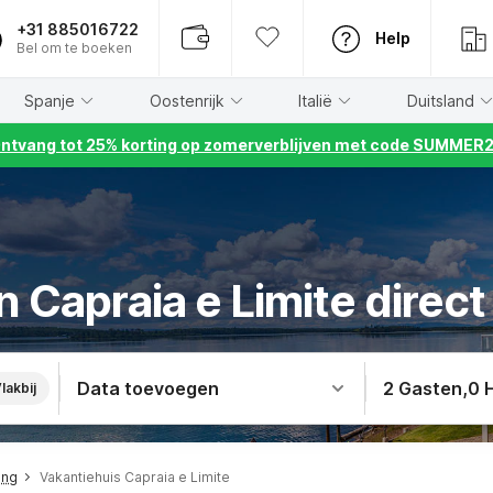
+31 885016722
Help
Bel om te boeken
Spanje
Oostenrijk
Italië
Duitsland
ntvang tot 25% korting op zomerverblijven met code SUMMER
n Capraia e Limite direc
Data toevoegen
2 Gasten
,
0 
lakbij
ing
Vakantiehuis Capraia e Limite