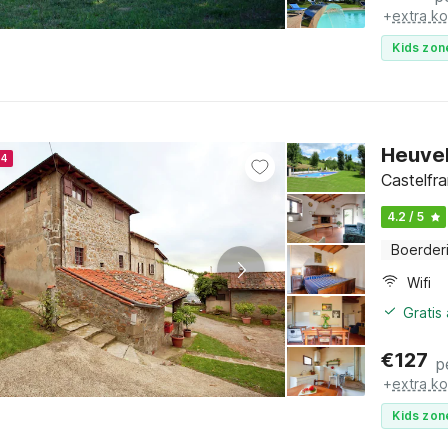
+
extra k
Kids zon
Heuvel
24
Castelfr
4.2 / 5
Boerderi
Wifi
Gratis
€
127
p
+
extra k
Kids zon