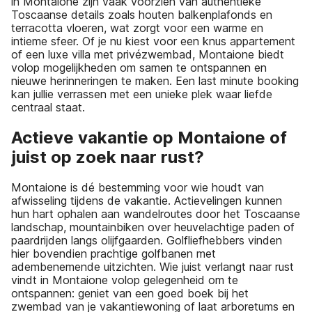
in Montaione zijn vaak voorzien van authentieke
Toscaanse details zoals houten balkenplafonds en
terracotta vloeren, wat zorgt voor een warme en
intieme sfeer. Of je nu kiest voor een knus appartement
of een luxe villa met privézwembad, Montaione biedt
volop mogelijkheden om samen te ontspannen en
nieuwe herinneringen te maken. Een last minute booking
kan jullie verrassen met een unieke plek waar liefde
centraal staat.
Actieve vakantie op Montaione of
juist op zoek naar rust?
Montaione is dé bestemming voor wie houdt van
afwisseling tijdens de vakantie. Actievelingen kunnen
hun hart ophalen aan wandelroutes door het Toscaanse
landschap, mountainbiken over heuvelachtige paden of
paardrijden langs olijfgaarden. Golfliefhebbers vinden
hier bovendien prachtige golfbanen met
adembenemende uitzichten. Wie juist verlangt naar rust
vindt in Montaione volop gelegenheid om te
ontspannen: geniet van een goed boek bij het
zwembad van je vakantiewoning of laat arboretums en