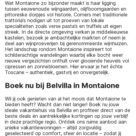
Wat Montaione zo bijzonder maakt is haar ligging
tussen eeuwenoude wijngaarden, olijfboomgaarden en
pittoreske dorpjes vol historie. Corners met traditionele
trattoria’s nodigen uit tot proeven van lokale
specialiteiten zoals verse pasta’s en truffels uit eigen
streek. In de directe omgeving verken je middeleeuwse
kastelen, bezoek je ambachtelijke markten of neem je
deel aan wijnproeverijen bij gerenommeerde wijnhuizen.
Het landschap rondom Montaione inspireert tot
schilderachtige wandelingen waarbij elke bocht weer
nieuwe vergezichten onthult over glooiende heuvels vol
cipressen en zonnebloemen. Hier ervaar je het échte
Toscane – authentiek, gastvrij en onvergetelijk.
Boek nu bij Belvilla in Montaione
Wil jij ook genieten van al het moois dat Montaione te
bieden heeft? Wacht dan niet langer! Boek nu jouw
ideale vakantiehuis via Belvilla en profiteer direct van de
beste deals én aantrekkelijke kortingen op jouw verblijf
in deze prachtige regio. Ontdek ons ruime aanbod aan
unieke vakantiewoningen – altijd zorgvuldig
geselecteerd op comfort, sfeer én locatie – zodat jij