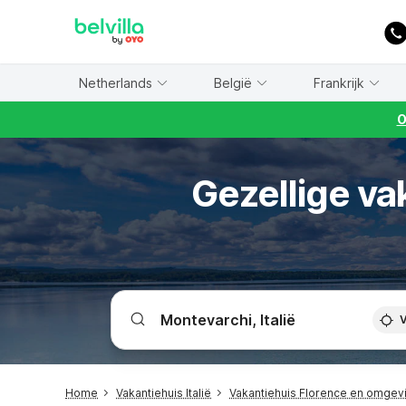
WIZARD MEMBER
Netherlands
België
Frankrijk
O
Gezellige va
V
Home
Vakantiehuis Italië
Vakantiehuis Florence en omgev