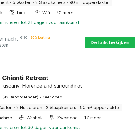
ment
·
5 Gasten
·
2 Slaapkamers
·
90 m² oppervlakte
ak
bidet
Wifi
20 meer
 annuleren tot 21 dagen voor aankomst
er nacht
€
197
20% korting
Details bekijken
sten
 Chianti Retreat
, Tuscany, Florence and surroundings
·
(42 Beoordelingen)
Zeer goed
Gasten
·
2 Huisdieren
·
2 Slaapkamers
·
90 m² oppervlakte
chine
Wasbak
Zwembad
17 meer
 annuleren tot 30 dagen voor aankomst