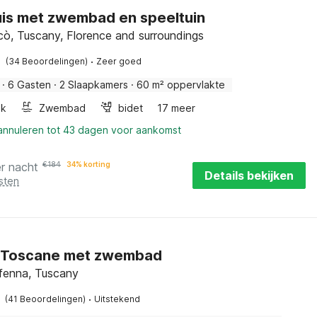
is met zwembad en speeltuin
cò, Tuscany, Florence and surroundings
·
(34 Beoordelingen)
Zeer goed
·
6 Gasten
·
2 Slaapkamers
·
60 m² oppervlakte
ak
Zwembad
bidet
17 meer
 annuleren tot 43 dagen voor aankomst
r nacht
€
184
34% korting
Details bekijken
sten
in Toscane met zwembad
ffenna, Tuscany
·
(41 Beoordelingen)
Uitstekend