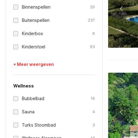
Binnenspellen
20
Buitenspellen
237
Kinderbox
6
Kinderstoel
63
+ Meer weergeven
Wellness
Bubbelbad
16
Sauna
4
Turks Stoombad
3