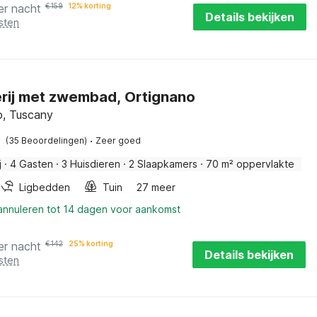
er nacht
€
159
12% korting
Details bekijken
sten
rij met zwembad, Ortignano
o, Tuscany
·
(35 Beoordelingen)
Zeer goed
j
·
4 Gasten
·
3 Huisdieren
·
2 Slaapkamers
·
70 m² oppervlakte
Ligbedden
Tuin
27 meer
 annuleren tot 14 dagen voor aankomst
er nacht
€
142
25% korting
Details bekijken
sten