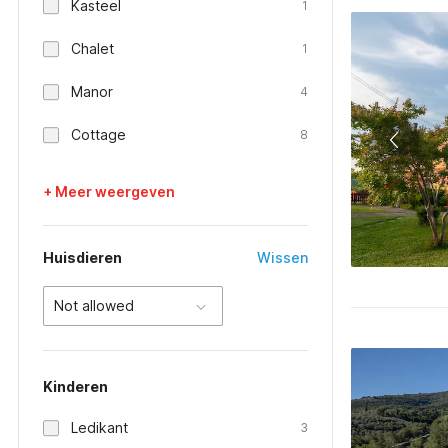
Kasteel
1
Chalet
1
Manor
4
Cottage
8
+ Meer weergeven
Huisdieren
Wissen
Not allowed
Kinderen
Ledikant
3