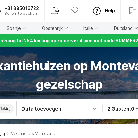
+31 885016722
Help
Bel om te boeken
Spanje
Oostenrijk
Italië
Duitsland
ntvang tot 25% korting op zomerverblijven met code SUMMER
kantiehuizen op Monteva
gezelschap
Data toevoegen
2 Gasten
,
0 
lakbij
ing
Vakantiehuis Montevarchi