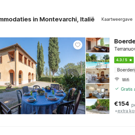
modaties in Montevarchi, Italië
Kaartweergave
Boerde
Terranuov
4.3 / 5
Boerderi
Wifi
Gratis
€
154
p
+
extra ko