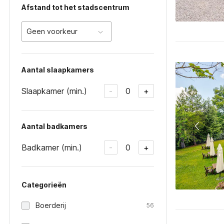
Afstand tot het stadscentrum
Geen voorkeur
Aantal slaapkamers
Slaapkamer (min.)
0
-
+
Aantal badkamers
Badkamer (min.)
0
-
+
Categorieën
Boerderij
56