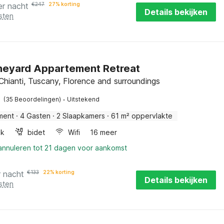
er nacht
€
247
27% korting
Details bekijken
sten
neyard Appartement Retreat
Chianti, Tuscany, Florence and surroundings
·
(35 Beoordelingen)
Uitstekend
ment
·
4 Gasten
·
2 Slaapkamers
·
61 m² oppervlakte
ak
bidet
Wifi
16 meer
 annuleren tot 21 dagen voor aankomst
r nacht
€
133
22% korting
Details bekijken
sten