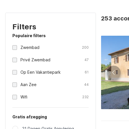
253 accom
Filters
Populaire filters
Zwembad
200
Privé Zwembad
47
Op Een Vakantiepark
61
Aan Zee
44
Wifi
232
Gratis afzegging
21 Dagen Gratis Annulering