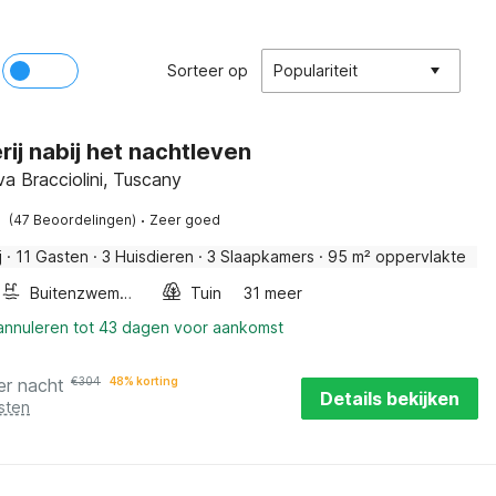
Sorteer op
Populariteit
rij nabij het nachtleven
a Bracciolini, Tuscany
·
(47 Beoordelingen)
Zeer goed
j
·
11 Gasten
·
3 Huisdieren
·
3 Slaapkamers
·
95 m² oppervlakte
Buitenzwembad
Tuin
31 meer
 annuleren tot 43 dagen voor aankomst
er nacht
€
304
48% korting
Details bekijken
sten