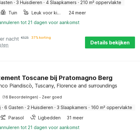
Gasten
·
3 Huisdieren
·
4 Slaapkamers
·
210 m² oppervlakte
Tuin
Leuk voor kinderen
24 meer
 annuleren tot 21 dagen voor aankomst
er nacht
€
525
37% korting
Details bekijken
sten
ement Toscane bij Pratomagno Berg
nco Piandiscò, Tuscany, Florence and surroundings
·
(16 Beoordelingen)
Zeer goed
j
·
6 Gasten
·
2 Huisdieren
·
3 Slaapkamers
·
160 m² oppervlakte
Parasol
Ligbedden
31 meer
 annuleren tot 21 dagen voor aankomst