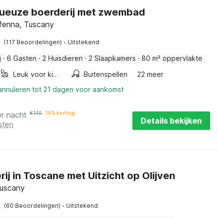
ueuze boerderij met zwembad
ffenna, Tuscany
·
(117 Beoordelingen)
Uitstekend
j
·
6 Gasten
·
2 Huisdieren
·
2 Slaapkamers
·
80 m² oppervlakte
Leuk voor kinderen
Buitenspellen
22 meer
 annuleren tot 21 dagen voor aankomst
er nacht
€
145
15% korting
Details bekijken
sten
ij in Toscane met Uitzicht op Olijven
Tuscany
·
(60 Beoordelingen)
Uitstekend