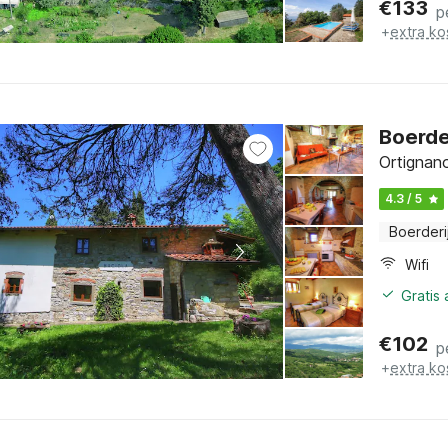
€
133
p
+
extra ko
Boerde
Ortignan
4.3 / 5
Boerderi
Wifi
Gratis
€
102
p
+
extra ko