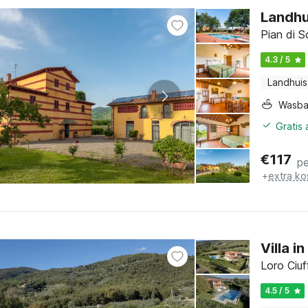
Landhu
Pian di S
4.3 / 5
Landhuis
Wasb
Gratis
€
117
pe
+
extra ko
Villa 
Loro Ciu
4.5 / 5