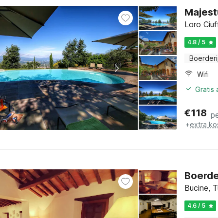
Majest
Loro Ciu
4.8 / 5
Boerderi
Wifi
Gratis
€
118
p
+
extra ko
Boerder
Bucine, 
4.6 / 5