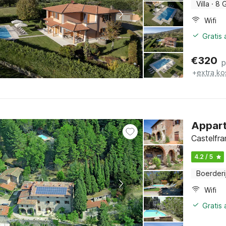
Villa
·
8 
Wifi
Gratis
€
320
p
+
extra ko
Appart
Castelfra
4.2 / 5
Boerderi
Wifi
Gratis