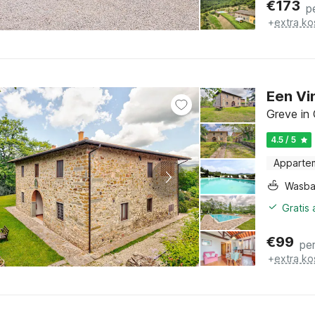
€
173
p
+
extra ko
Een Vi
Greve in 
4.5 / 5
Apparte
Wasb
Gratis
€
99
pe
+
extra ko