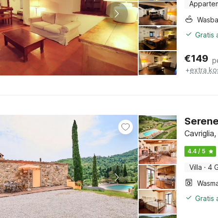
Apparte
Wasb
Gratis
€
149
p
+
extra ko
Serene
Cavriglia
4.4 / 5
Villa
·
4 
Wasma
Gratis