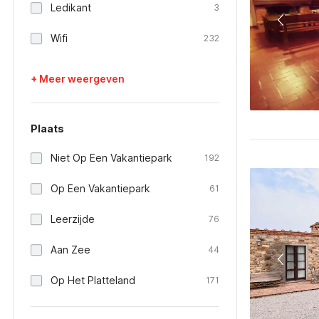
Ledikant
3
Wifi
232
+ Meer weergeven
Plaats
Niet Op Een Vakantiepark
192
Op Een Vakantiepark
61
Leerzijde
76
Aan Zee
44
Op Het Platteland
171