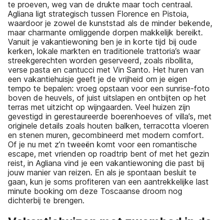
te proeven, weg van de drukte maar toch centraal.
Agliana ligt strategisch tussen Florence en Pistoia,
waardoor je zowel de kunststad als de minder bekende,
maar charmante omliggende dorpen makkelijk bereikt.
Vanuit je vakantiewoning ben je in korte tijd bij oude
kerken, lokale markten en traditionele trattoria’s waar
streekgerechten worden geserveerd, zoals ribollita,
verse pasta en cantucci met Vin Santo. Het huren van
een vakantiehuisje geeft je de vrijheid om je eigen
tempo te bepalen: vroeg opstaan voor een sunrise-foto
boven de heuvels, of juist uitslapen en ontbijten op het
terras met uitzicht op wijngaarden. Veel huizen zijn
gevestigd in gerestaureerde boerenhoeves of villa’s, met
originele details zoals houten balken, terracotta vloeren
en stenen muren, gecombineerd met modern comfort.
Of je nu met z’n tweeën komt voor een romantische
escape, met vrienden op roadtrip bent of met het gezin
reist, in Agliana vind je een vakantiewoning die past bij
jouw manier van reizen. En als je spontaan besluit te
gaan, kun je soms profiteren van een aantrekkelijke last
minute booking om deze Toscaanse droom nog
dichterbij te brengen.