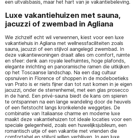
een uitvalsbasis, maar het hart van je vakantiebeleving.
Luxe vakantiehuizen met sauna,
jacuzzi of zwembad in Agliana
Wie zichzelf echt wil verwennen, kiest voor een luxe
vakantiehuis in Agliana met wellnessfaciliteiten zoals
sauna, jacuzzi of een stijlvol aangelegd zwembad. In
deze vakantiewoningen draait alles om comfort, ruimte
en sfeer: denk aan royale leefruimtes, hoge plafonds,
elegante inrichting en panoramische ramen die uitkijken
op het Toscaanse landschap. Na een dag cultuur
opsnuiven in Florence of shoppen in de modeboetieks
van Prato is er niets fijner dan tot rust komen in je eigen
jacuzzi, onder de sterrenhemel, met een glas prosecco
in de hand. Een privé-sauna biedt de kans om spieren
te ontspannen na een lange wandeling door de heuvels
of een fietstocht langs kronkelende weggetjes. De
combinatie van Italiaanse charme en moderne luxe
maakt deze vakantiehuizen tot ideale locaties voor een
speciale gelegenheid, zoals een huwelijksjubileum, een
romantisch uitje of een vakantie met vrienden die
comfortabel en stijlvol willen verblijven. In een luxe