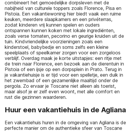
combineert het gemoedelijke dorpsleven met de
nabijheid van culturele toppers zoals Florence, Pisa en
Pistoia. Een vakantiewoning hier biedt vaak een ruime
keuken, meerdere slaapkamers en een privéterras,
zodat kinderen vrij kunnen spelen en ouders
ontspannen kunnen koken met lokale ingrediënten,
zoals verse tomaten, pecorino en geurige kruiden uit de
tuin. Kindvriendelijke voorzieningen zoals een
kinderstoel, babybedje en soms zelfs een kleine
speelplaats of speelkamer zorgen voor een zorgeloos
verblijf. Overdag maak je korte uitstapjes: een ritje met
de trein naar Florence, een bezoek aan de dierentuin in
Pistoia of een ijsje op een dorpsplein in Prato. Terug in
je vakantiehuisje is er tijd voor een spelletje, een duik in
het zwembad of een gezamenlijke maaltijd onder de
pergola. Zo ervaar je Toscane niet alleen als toerist,
maar alsof je er zelf even woont, met alle comfort en
rust die gezinnen waarderen.
Huur een vakantiehuis in de Agliana
Een vakantiehuis huren in de omgeving van Agliana is de
perfecte manier om de authentieke sfeer van Toscane