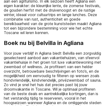
aan een agriturismo. In elk seizoen heeft Agliana een
eigen karakter: de kleurrijke lente, de zomerse festivals,
de gouden herfst met de druivenoogst en de rustige
winter, ideaal voor cultuurtrips en lange lunches. Deze
combinatie van rust, authenticiteit en goede
bereikbaarheid van de grote kunststeden maakt Agliana
tot een bijzondere bestemming voor wie het echte
Toscane wil leren kennen.
Boek nu bij Belvilla in Agliana
Voor jouw verblijf in Agliana biedt Belvilla een zorgvuldig
geselecteerd aanbod aan vakantiehuizen, van sfeervol
vakantiehuisje in het groen tot luxe vakantiewoning met
zwembad of wellness. Je profiteert van een helder
overzicht, betrouwbare beschrijvingen en foto’s, en de
mogelijkheid om eenvoudig te filteren op wensen zoals
hondvriendelijk, kindvriendelijk, privézwembad of sauna.
Zo vind je snel het huis dat precies past bij jouw
droomvakantie in Toscane. Wil je optimaal profiteren
van de beste deals en aantrekkelijke kortingen, dan is
het verstandig tijdig te reserveren, vooral in het
hoogseizoen wanneer Agliana en de omliggende steden