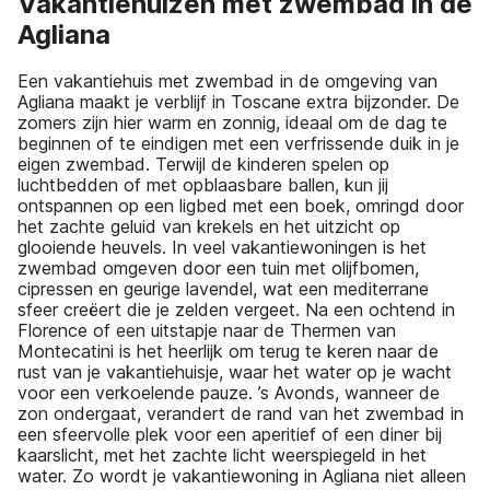
Vakantiehuizen met zwembad in de
Agliana
Een vakantiehuis met zwembad in de omgeving van
Agliana maakt je verblijf in Toscane extra bijzonder. De
zomers zijn hier warm en zonnig, ideaal om de dag te
beginnen of te eindigen met een verfrissende duik in je
eigen zwembad. Terwijl de kinderen spelen op
luchtbedden of met opblaasbare ballen, kun jij
ontspannen op een ligbed met een boek, omringd door
het zachte geluid van krekels en het uitzicht op
glooiende heuvels. In veel vakantiewoningen is het
zwembad omgeven door een tuin met olijfbomen,
cipressen en geurige lavendel, wat een mediterrane
sfeer creëert die je zelden vergeet. Na een ochtend in
Florence of een uitstapje naar de Thermen van
Montecatini is het heerlijk om terug te keren naar de
rust van je vakantiehuisje, waar het water op je wacht
voor een verkoelende pauze. ’s Avonds, wanneer de
zon ondergaat, verandert de rand van het zwembad in
een sfeervolle plek voor een aperitief of een diner bij
kaarslicht, met het zachte licht weerspiegeld in het
water. Zo wordt je vakantiewoning in Agliana niet alleen