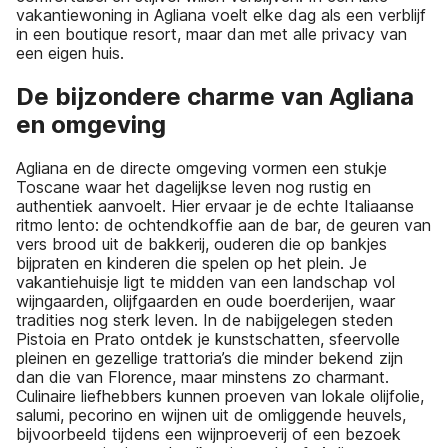
vakantiewoning in Agliana voelt elke dag als een verblijf
in een boutique resort, maar dan met alle privacy van
een eigen huis.
De bijzondere charme van Agliana
en omgeving
Agliana en de directe omgeving vormen een stukje
Toscane waar het dagelijkse leven nog rustig en
authentiek aanvoelt. Hier ervaar je de echte Italiaanse
ritmo lento: de ochtendkoffie aan de bar, de geuren van
vers brood uit de bakkerij, ouderen die op bankjes
bijpraten en kinderen die spelen op het plein. Je
vakantiehuisje ligt te midden van een landschap vol
wijngaarden, olijfgaarden en oude boerderijen, waar
tradities nog sterk leven. In de nabijgelegen steden
Pistoia en Prato ontdek je kunstschatten, sfeervolle
pleinen en gezellige trattoria’s die minder bekend zijn
dan die van Florence, maar minstens zo charmant.
Culinaire liefhebbers kunnen proeven van lokale olijfolie,
salumi, pecorino en wijnen uit de omliggende heuvels,
bijvoorbeeld tijdens een wijnproeverij of een bezoek