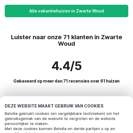
Alle vakantiehuizen in Zwarte Woud
Luister naar onze 71 klanten in Zwarte
Woud
4.4/5
Gebaseerd op meer dan 71 recensies over 61 huizen
Meest populaire bestemmingen voor
DEZE WEBSITE MAAKT GEBRUIK VAN COOKIES
vakantie
Belvilla gebruikt cookies (en vergelijkbare technieken) om het
gebruiksgemak van de website te vergroten en de website
persoonlijker te maken.
Populaire voorzieningen voor vakantie in Zwarte woud
Met deze cookies kunnen Belvilla en derde partijen u op en