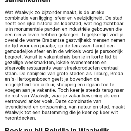
Wat Waalwijk zo bijzonder maakt, is de unieke
combinatie van ligging, sfeer en veelzijdigheid. De stad
heeft een rijke historie als lederstad, wat nog zichtbaar
is in monumentale panden en industriële gebouwen die
een nieuw leven hebben gekregen. Tegelijkertijd voel je
overal de warme Brabantse gastvrijheid: mensen nemen
de tijd voor een praatje, op de terrassen hangt een
gemoedelijke sfeer en in de winkels word je persoonlijk
begroet. Vanuit je vakantiehuis ben je in korte tijd bij
gezellige weekmarkten, lokale evenementen en
sfeervolle restaurants waar streekproducten centraal
staan. De nabijheid van grote steden als Tilburg, Breda
en ’s-Hertogenbosch geeft je bovendien de
mogelijkheid om cultuur, shopping en uitgaan toe te
voegen aan je vakantie. Toch keer je steeds terug naar
de rust van Waalwijk, waar je vakantiewoning als een
vertrouwd anker voelt. Deze combinatie van
levendigheid en ontspanning, van natuur en stad, maakt
Waalwijk tot een bestemming die je keer op keer wilt
herontdecken.
Boek nu bij Belvilla in Waalwijk