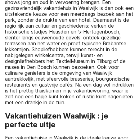
shows jong en oud in vervoering brengen. Een
gezinsvriendelijk vakantiehuis in Waalwijk is dan ook een
uitstekende keuze voor een meerdaags bezoek aan het
park, zonder de drukte van een hotel. Daarnaast is de
regio rijk aan cultuur en geschiedenis: verken de
historische stadjes Heusden en ’s-Hertogenbosch,
slenter langs eeuwenoude gevels, ontdek gezellige
terrassen aan het water en proef typische Brabantse
lekkernijen. Shopliefhebbers kunnen terecht in de
nabijgelegen winkelcentra, terwijl kunst- en
designliefhebbers het TextielMuseum in Tilburg of de
musea in Den Bosch kunnen bezoeken. Ook voor
culinaire genieters is de omgeving van Waalwijk
aantrekkelijk, met sfeervolle brasseries, bourgondische
restaurants en gastvrije cafés. Na een dag vol indrukken
is het prettig thuiskomen in je vakantiewoning, waar je
zelf nog een hapje kunt koken of rustig kunt nagenieten
met een drankje in de tuin.
Vakantiehuizen Waalwijk : je
perfecte uitje
Een vakantiehuisje in Waalwijk is de ideale keuze voor