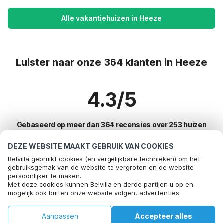
Alle vakantiehuizen in Heeze
Luister naar onze 364 klanten in Heeze
4.3/5
Gebaseerd op meer dan 364 recensies over 253 huizen
DEZE WEBSITE MAAKT GEBRUIK VAN COOKIES
Belvilla gebruikt cookies (en vergelijkbare technieken) om het
Meest populaire bestemmingen voor
gebruiksgemak van de website te vergroten en de website
persoonlijker te maken.
vakantie
Bel om te boeken
Met deze cookies kunnen Belvilla en derde partijen u op en
mogelijk ook buiten onze website volgen, advertenties
Top steden met top voorzieningen voor vakantie
afstemmen op uw interesses en u informatie laten delen via
social media.
Kindvriendelijke vakantiehuizen bayeux
Aanpassen
Accepteer alles
Door op "accepteren" te klikken gaat u hiermee akkoord. Meer
Top steden met top voorzieningen voor vakantie