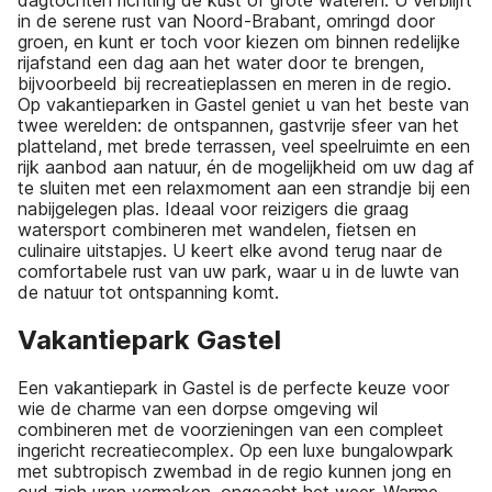
in de serene rust van Noord-Brabant, omringd door
groen, en kunt er toch voor kiezen om binnen redelijke
rijafstand een dag aan het water door te brengen,
bijvoorbeeld bij recreatieplassen en meren in de regio.
Op vakantieparken in Gastel geniet u van het beste van
twee werelden: de ontspannen, gastvrije sfeer van het
platteland, met brede terrassen, veel speelruimte en een
rijk aanbod aan natuur, én de mogelijkheid om uw dag af
te sluiten met een relaxmoment aan een strandje bij een
nabijgelegen plas. Ideaal voor reizigers die graag
watersport combineren met wandelen, fietsen en
culinaire uitstapjes. U keert elke avond terug naar de
comfortabele rust van uw park, waar u in de luwte van
de natuur tot ontspanning komt.
Vakantiepark Gastel
Een vakantiepark in Gastel is de perfecte keuze voor
wie de charme van een dorpse omgeving wil
combineren met de voorzieningen van een compleet
ingericht recreatiecomplex. Op een luxe bungalowpark
met subtropisch zwembad in de regio kunnen jong en
oud zich uren vermaken, ongeacht het weer. Warme