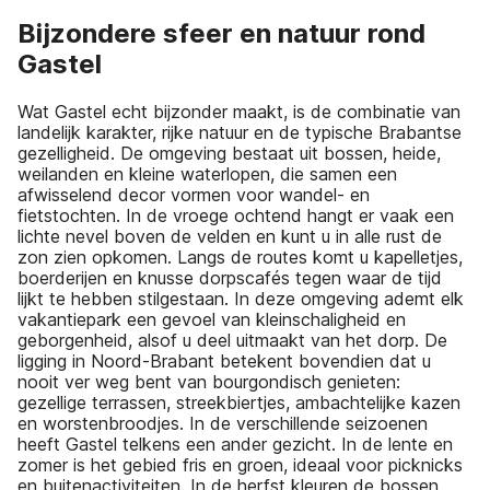
Bijzondere sfeer en natuur rond
Gastel
Wat Gastel echt bijzonder maakt, is de combinatie van
landelijk karakter, rijke natuur en de typische Brabantse
gezelligheid. De omgeving bestaat uit bossen, heide,
weilanden en kleine waterlopen, die samen een
afwisselend decor vormen voor wandel- en
fietstochten. In de vroege ochtend hangt er vaak een
lichte nevel boven de velden en kunt u in alle rust de
zon zien opkomen. Langs de routes komt u kapelletjes,
boerderijen en knusse dorpscafés tegen waar de tijd
lijkt te hebben stilgestaan. In deze omgeving ademt elk
vakantiepark een gevoel van kleinschaligheid en
geborgenheid, alsof u deel uitmaakt van het dorp. De
ligging in Noord-Brabant betekent bovendien dat u
nooit ver weg bent van bourgondisch genieten:
gezellige terrassen, streekbiertjes, ambachtelijke kazen
en worstenbroodjes. In de verschillende seizoenen
heeft Gastel telkens een ander gezicht. In de lente en
zomer is het gebied fris en groen, ideaal voor picknicks
en buitenactiviteiten. In de herfst kleuren de bossen