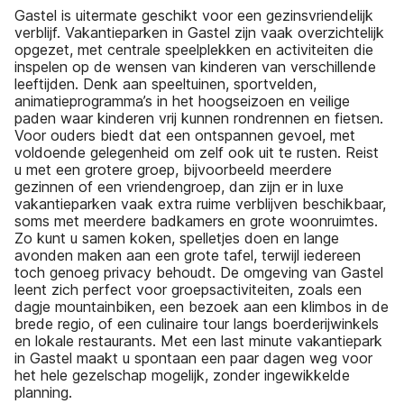
Gastel is uitermate geschikt voor een gezinsvriendelijk
verblijf. Vakantieparken in Gastel zijn vaak overzichtelijk
opgezet, met centrale speelplekken en activiteiten die
inspelen op de wensen van kinderen van verschillende
leeftijden. Denk aan speeltuinen, sportvelden,
animatieprogramma’s in het hoogseizoen en veilige
paden waar kinderen vrij kunnen rondrennen en fietsen.
Voor ouders biedt dat een ontspannen gevoel, met
voldoende gelegenheid om zelf ook uit te rusten. Reist
u met een grotere groep, bijvoorbeeld meerdere
gezinnen of een vriendengroep, dan zijn er in luxe
vakantieparken vaak extra ruime verblijven beschikbaar,
soms met meerdere badkamers en grote woonruimtes.
Zo kunt u samen koken, spelletjes doen en lange
avonden maken aan een grote tafel, terwijl iedereen
toch genoeg privacy behoudt. De omgeving van Gastel
leent zich perfect voor groepsactiviteiten, zoals een
dagje mountainbiken, een bezoek aan een klimbos in de
brede regio, of een culinaire tour langs boerderijwinkels
en lokale restaurants. Met een last minute vakantiepark
in Gastel maakt u spontaan een paar dagen weg voor
het hele gezelschap mogelijk, zonder ingewikkelde
planning.