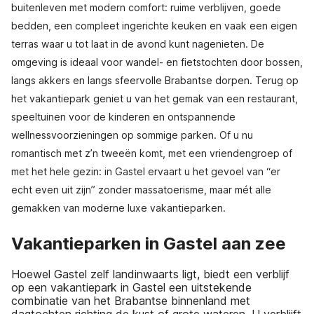
buitenleven met modern comfort: ruime verblijven, goede
bedden, een compleet ingerichte keuken en vaak een eigen
terras waar u tot laat in de avond kunt nagenieten. De
omgeving is ideaal voor wandel- en fietstochten door bossen,
langs akkers en langs sfeervolle Brabantse dorpen. Terug op
het vakantiepark geniet u van het gemak van een restaurant,
speeltuinen voor de kinderen en ontspannende
wellnessvoorzieningen op sommige parken. Of u nu
romantisch met z’n tweeën komt, met een vriendengroep of
met het hele gezin: in Gastel ervaart u het gevoel van “er
echt even uit zijn” zonder massatoerisme, maar mét alle
gemakken van moderne luxe vakantieparken.
Vakantieparken in Gastel aan zee
Hoewel Gastel zelf landinwaarts ligt, biedt een verblijf
op een vakantiepark in Gastel een uitstekende
combinatie van het Brabantse binnenland met
dagtochten richting de kust of grote wateren. U verblijft