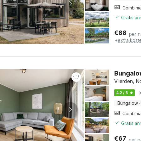
Gratis a
€
88
per 
+
extra kost
Bungalow
Vlierden, N
4.2 / 5
(
Bungalow
·
Gratis a
€
67
per n