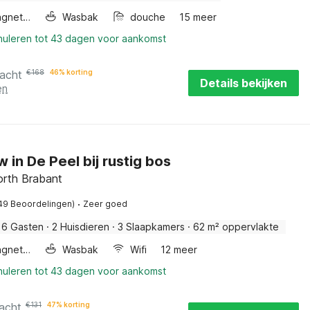
Combimagnetron
Wasbak
douche
15 meer
nnuleren tot 43 dagen voor aankomst
nacht
€
168
46% korting
Details bekijken
en
 in De Peel bij rustig bos
orth Brabant
·
49 Beoordelingen)
Zeer goed
6 Gasten
·
2 Huisdieren
·
3 Slaapkamers
·
62 m² oppervlakte
Combimagnetron
Wasbak
Wifi
12 meer
nnuleren tot 43 dagen voor aankomst
acht
€
131
47% korting