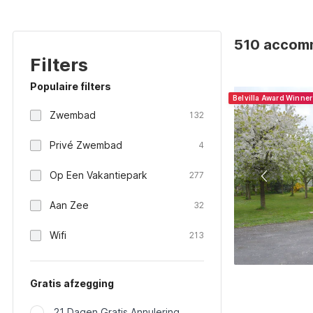
510 accomm
Filters
Populaire filters
Belvilla Award Winne
Zwembad
132
Privé Zwembad
4
Op Een Vakantiepark
277
Aan Zee
32
Wifi
213
Gratis afzegging
21 Dagen Gratis Annulering