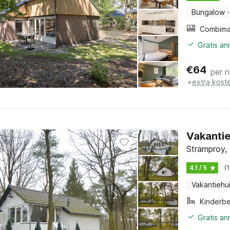
Bungalow
·
Gratis a
€
64
per 
+
extra kost
Vakantie
Stramproy, 
4.1 / 5
(
Vakantiehu
Kinderb
Gratis a