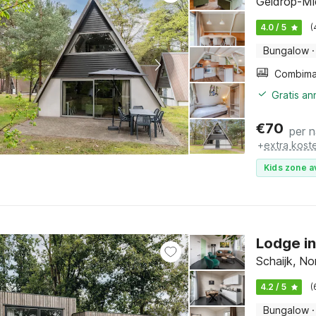
Geldrop-Mi
4.0 / 5
(
Bungalow
·
Gratis a
€
70
per 
+
extra kost
Kids zone a
Lodge in
Schaijk, No
4.2 / 5
(
Bungalow
·