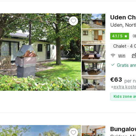
Uden Ch
Uden, Nort
4.1 / 5
(
Chalet
·
4 
Wifi
Gratis a
€
63
per 
+
extra kost
Kids zone a
Bungalow