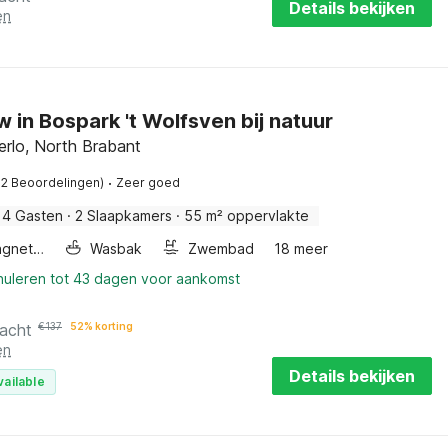
Details bekijken
en
 in Bospark 't Wolfsven bij natuur
erlo, North Brabant
·
32 Beoordelingen)
Zeer goed
4 Gasten
·
2 Slaapkamers
·
55 m² oppervlakte
Combimagnetron
Wasbak
Zwembad
18 meer
nnuleren tot 43 dagen voor aankomst
nacht
€
137
52% korting
en
Details bekijken
vailable