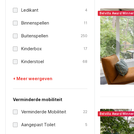
Ledikant
4
Belvilla Award Winne
Binnenspellen
11
Buitenspellen
250
Kinderbox
17
Kinderstoel
68
+ Meer weergeven
Verminderde mobiliteit
Verminderde Mobiliteit
22
Belvilla Award Winne
Aangepast Toilet
5