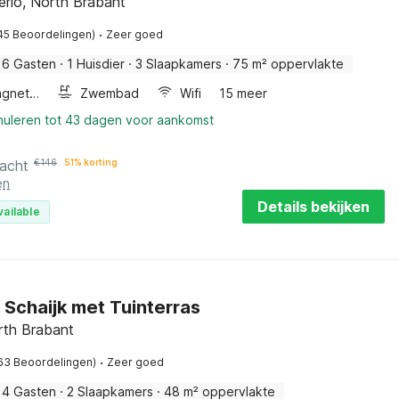
erlo, North Brabant
·
45 Beoordelingen)
Zeer goed
6 Gasten
·
1 Huisdier
·
3 Slaapkamers
·
75 m² oppervlakte
Combimagnetron
Zwembad
Wifi
15 meer
nnuleren tot 43 dagen voor aankomst
nacht
€
146
51% korting
en
Details bekijken
vailable
 Schaijk met Tuinterras
rth Brabant
·
63 Beoordelingen)
Zeer goed
4 Gasten
·
2 Slaapkamers
·
48 m² oppervlakte