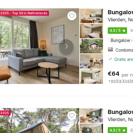
Bungalow
r 2025 - Top 50 in Netherlands
Vlierden, N
4.3 / 5
(
Bungalow
·
Gratis a
€
64
per 
+
extra kost
Bungalow
r 2025
Vlierden, N
4.3 / 5
(