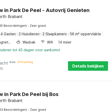
 in Park De Peel - Autovrij Genieten
orth Brabant
·
45 Beoordelingen)
Zeer goed
4 Gasten
·
2 Huisdieren
·
2 Slaapkamers
·
56 m² oppervlakte
Combimagnetron
Wasbak
Wifi
14 meer
nnuleren tot 43 dagen voor aankomst
nacht
€
122
47% korting
Details bekijken
en
 in Park De Peel bij Bos
orth Brabant
·
33 Beoordelingen)
Zeer goed