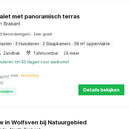
alet met panoramisch terras
h Brabant
·
85 Beoordelingen)
Zeer goed
Gasten
·
3 Huisdieren
·
2 Slaapkamers
·
58 m² oppervlakte
Zandbak
Tafelvoetbal
24 meer
nnuleren tot 43 dagen voor aankomst
nacht
€
158
58% korting
en
Details bekijken
vailable
 in Wolfsven bij Natuurgebied