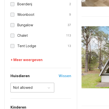
Boerderij
2
Woonboot
9
Bungalow
37
Chalet
113
Tent Lodge
13
+ Meer weergeven
Huisdieren
Wissen
Not allowed
Kinderen