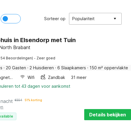
Sorteer op
Populariteit
huis in Elsendorp met Tuin
 North Brabant
·
154 Beoordelingen)
Zeer goed
is
·
20 Gasten
·
2 Huisdieren
·
6 Slaapkamers
·
150 m² oppervlakte
Combimagnetron
Wifi
Zandbak
31 meer
nnuleren tot 43 dagen voor aankomst
 nacht
€
554
51% korting
en
Details bekijken
vailable