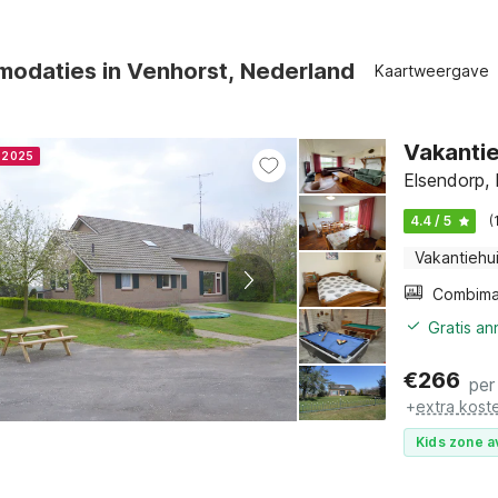
odaties in Venhorst, Nederland
Kaartweergave
Vakantie
r 2025
Elsendorp,
4.4 / 5
(
Vakantiehu
Gratis a
€
266
per
+
extra kost
Kids zone a