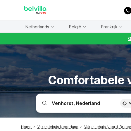
WIZARD MEMBER
Netherlands
België
Frankrijk
O
Comfortabele v
V
Home
Vakantiehuis Nederland
Vakantiehuis Noord-Braba