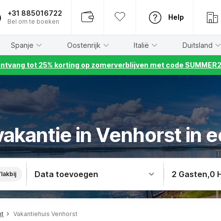
+31 885016722
Help
Bel om te boeken
Spanje
Oostenrijk
Italië
Duitsland
ntvang tot 25% korting op zomerverblijven met code SUMMER
akantie in Venhorst in e
Data toevoegen
2 Gasten
,
0 
lakbij
nt
Vakantiehuis Venhorst