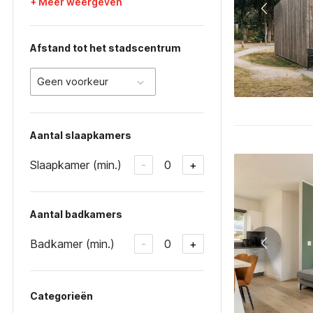
+ Meer weergeven
Afstand tot het stadscentrum
Geen voorkeur
Aantal slaapkamers
Slaapkamer (min.)
0
-
+
Aantal badkamers
Badkamer (min.)
0
-
+
Categorieën