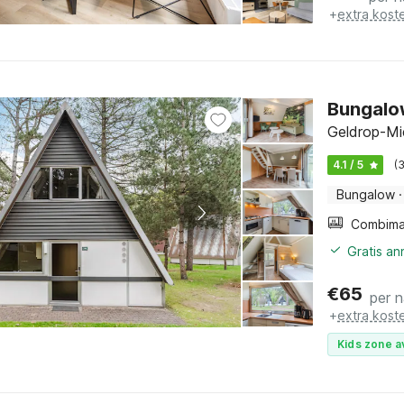
+
extra kost
Bungalow
Geldrop-Mi
4.1 / 5
(
Bungalow
·
Gratis a
€
65
per 
+
extra kost
Kids zone a