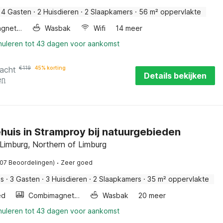
4 Gasten
·
2 Huisdieren
·
2 Slaapkamers
·
56 m² oppervlakte
Combimagnetron
Wasbak
Wifi
14 meer
nnuleren tot 43 dagen voor aankomst
nacht
€
119
45% korting
Details bekijken
en
huis in Stramproy bij natuurgebieden
Limburg, Northern of Limburg
·
107 Beoordelingen)
Zeer goed
is
·
3 Gasten
·
3 Huisdieren
·
2 Slaapkamers
·
35 m² oppervlakte
ed
Combimagnetron
Wasbak
20 meer
nnuleren tot 43 dagen voor aankomst