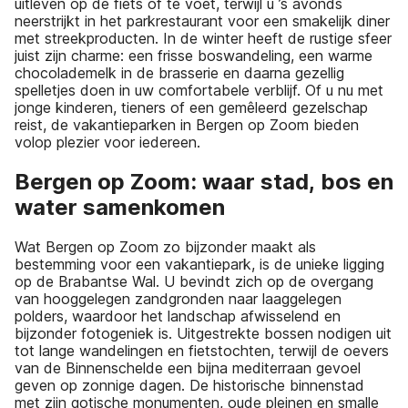
uitleven op de fiets of te voet, terwijl u ’s avonds
neerstrijkt in het parkrestaurant voor een smakelijk diner
met streekproducten. In de winter heeft de rustige sfeer
juist zijn charme: een frisse boswandeling, een warme
chocolademelk in de brasserie en daarna gezellig
spelletjes doen in uw comfortabele verblijf. Of u nu met
jonge kinderen, tieners of een gemêleerd gezelschap
reist, de vakantieparken in Bergen op Zoom bieden
volop plezier voor iedereen.
Bergen op Zoom: waar stad, bos en
water samenkomen
Wat Bergen op Zoom zo bijzonder maakt als
bestemming voor een vakantiepark, is de unieke ligging
op de Brabantse Wal. U bevindt zich op de overgang
van hooggelegen zandgronden naar laaggelegen
polders, waardoor het landschap afwisselend en
bijzonder fotogeniek is. Uitgestrekte bossen nodigen uit
tot lange wandelingen en fietstochten, terwijl de oevers
van de Binnenschelde een bijna mediterraan gevoel
geven op zonnige dagen. De historische binnenstad
met zijn gotische monumenten, oude pleinen en smalle