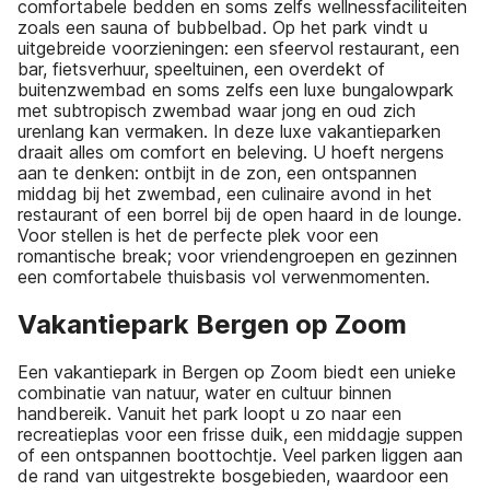
comfortabele bedden en soms zelfs wellnessfaciliteiten
zoals een sauna of bubbelbad. Op het park vindt u
uitgebreide voorzieningen: een sfeervol restaurant, een
bar, fietsverhuur, speeltuinen, een overdekt of
buitenzwembad en soms zelfs een luxe bungalowpark
met subtropisch zwembad waar jong en oud zich
urenlang kan vermaken. In deze luxe vakantieparken
draait alles om comfort en beleving. U hoeft nergens
aan te denken: ontbijt in de zon, een ontspannen
middag bij het zwembad, een culinaire avond in het
restaurant of een borrel bij de open haard in de lounge.
Voor stellen is het de perfecte plek voor een
romantische break; voor vriendengroepen en gezinnen
een comfortabele thuisbasis vol verwenmomenten.
Vakantiepark Bergen op Zoom
Een vakantiepark in Bergen op Zoom biedt een unieke
combinatie van natuur, water en cultuur binnen
handbereik. Vanuit het park loopt u zo naar een
recreatieplas voor een frisse duik, een middagje suppen
of een ontspannen boottochtje. Veel parken liggen aan
de rand van uitgestrekte bosgebieden, waardoor een