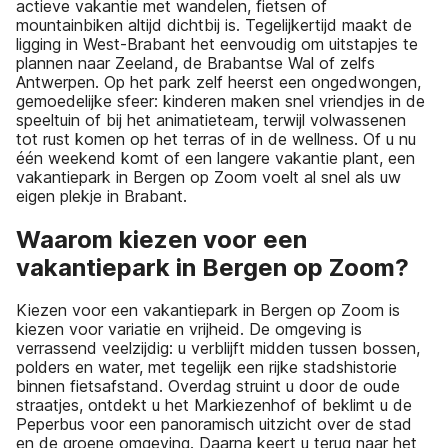
actieve vakantie met wandelen, fietsen of
mountainbiken altijd dichtbij is. Tegelijkertijd maakt de
ligging in West-Brabant het eenvoudig om uitstapjes te
plannen naar Zeeland, de Brabantse Wal of zelfs
Antwerpen. Op het park zelf heerst een ongedwongen,
gemoedelijke sfeer: kinderen maken snel vriendjes in de
speeltuin of bij het animatieteam, terwijl volwassenen
tot rust komen op het terras of in de wellness. Of u nu
één weekend komt of een langere vakantie plant, een
vakantiepark in Bergen op Zoom voelt al snel als uw
eigen plekje in Brabant.
Waarom kiezen voor een
vakantiepark in Bergen op Zoom?
Kiezen voor een vakantiepark in Bergen op Zoom is
kiezen voor variatie en vrijheid. De omgeving is
verrassend veelzijdig: u verblijft midden tussen bossen,
polders en water, met tegelijk een rijke stadshistorie
binnen fietsafstand. Overdag struint u door de oude
straatjes, ontdekt u het Markiezenhof of beklimt u de
Peperbus voor een panoramisch uitzicht over de stad
en de groene omgeving. Daarna keert u terug naar het