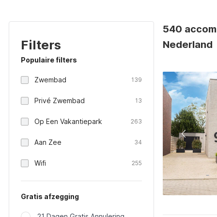
540 accomm
Filters
Nederland
Populaire filters
Zwembad
139
Privé Zwembad
13
Op Een Vakantiepark
263
Aan Zee
34
Wifi
255
Gratis afzegging
21 Dagen Gratis Annulering