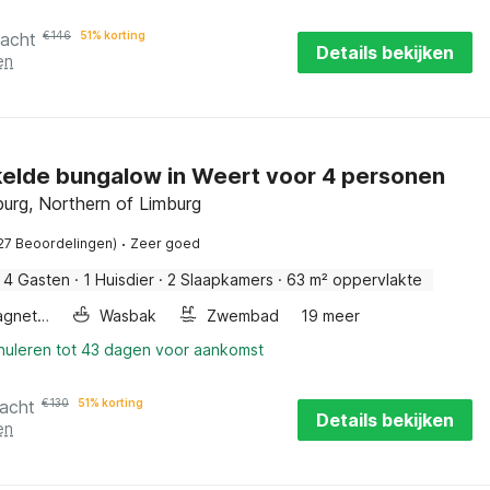
nacht
€
146
51% korting
Details bekijken
en
elde bungalow in Weert voor 4 personen
burg, Northern of Limburg
·
27 Beoordelingen)
Zeer goed
4 Gasten
·
1 Huisdier
·
2 Slaapkamers
·
63 m² oppervlakte
Combimagnetron
Wasbak
Zwembad
19 meer
nnuleren tot 43 dagen voor aankomst
nacht
€
130
51% korting
Details bekijken
en