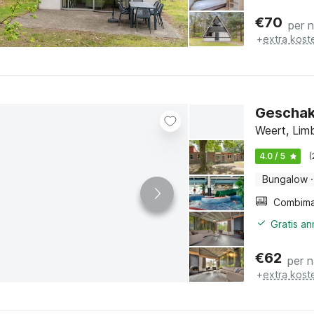
€
70
per 
+
extra kost
Geschak
Weert, Lim
4.0 / 5
(
Bungalow
·
Gratis a
€
62
per 
+
extra kost