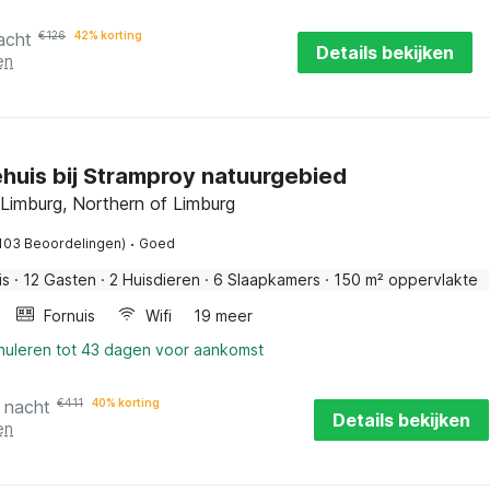
acht
€
126
42% korting
Details bekijken
en
huis bij Stramproy natuurgebied
 Limburg, Northern of Limburg
·
103 Beoordelingen)
Goed
is
·
12 Gasten
·
2 Huisdieren
·
6 Slaapkamers
·
150 m² oppervlakte
Fornuis
Wifi
19 meer
nnuleren tot 43 dagen voor aankomst
 nacht
€
411
40% korting
Details bekijken
en