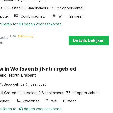
is
·
5 Gasten
·
3 Slaapkamers
·
70 m² oppervlakte
puter
Combimagnetron
Wifi
22 meer
nnuleren tot 43 dagen voor aankomst
nacht
€
158
51% korting
Details bekijken
en
 in Wolfsven bij Natuurgebied
erlo, North Brabant
·
45 Beoordelingen)
Zeer goed
6 Gasten
·
1 Huisdier
·
3 Slaapkamers
·
75 m² oppervlakte
Combimagnetron
Zwembad
Wifi
15 meer
nnuleren tot 43 dagen voor aankomst