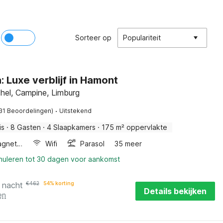
Sorteer op
Populariteit
: Luxe verblijf in Hamont
el, Campine, Limburg
·
31 Beoordelingen)
Uitstekend
is
·
8 Gasten
·
4 Slaapkamers
·
175 m² oppervlakte
Combimagnetron
Wifi
Parasol
35 meer
nnuleren tot 30 dagen voor aankomst
 nacht
€
462
54% korting
Details bekijken
en