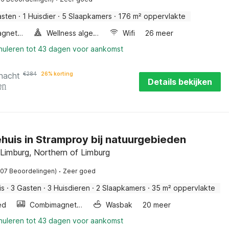
asten
·
1 Huisdier
·
5 Slaapkamers
·
176 m² oppervlakte
Combimagnetron
Wellness algemeen
Wifi
26 meer
nnuleren tot 43 dagen voor aankomst
 nacht
€
284
26% korting
Details bekijken
en
huis in Stramproy bij natuurgebieden
 Limburg, Northern of Limburg
·
107 Beoordelingen)
Zeer goed
is
·
3 Gasten
·
3 Huisdieren
·
2 Slaapkamers
·
35 m² oppervlakte
ed
Combimagnetron
Wasbak
20 meer
nnuleren tot 43 dagen voor aankomst