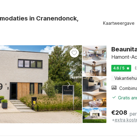
odaties in Cranendonck,
Kaartweergave
Beaunita
Hamont-Ach
4.6 / 5
(
Vakantiehu
Gratis a
€
208
per
+
extra kost