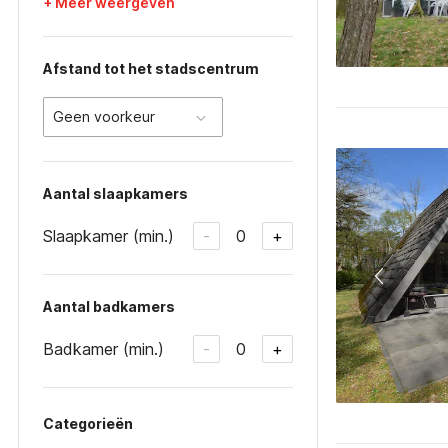
+ Meer weergeven
Afstand tot het stadscentrum
Geen voorkeur
Aantal slaapkamers
Slaapkamer (min.)
0
-
+
Aantal badkamers
Badkamer (min.)
0
-
+
Categorieën