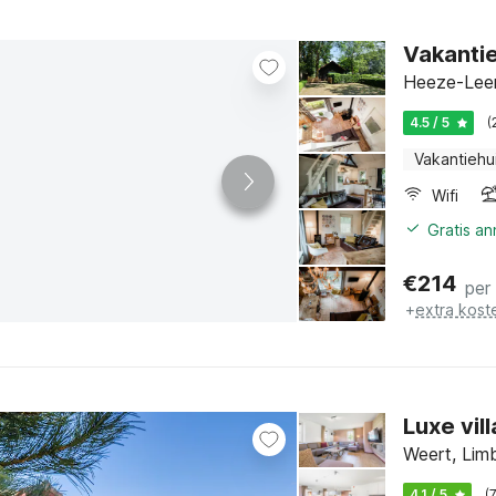
Vakantie
Heeze-Leen
4.5 / 5
(
Vakantiehu
Wifi
Gratis a
€
214
per
+
extra kost
Luxe vi
Weert, Lim
4.1 / 5
(