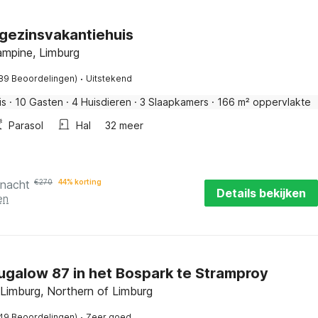
gezinsvakantiehuis
ampine, Limburg
·
89 Beoordelingen)
Uitstekend
is
·
10 Gasten
·
4 Huisdieren
·
3 Slaapkamers
·
166 m² oppervlakte
Parasol
Hal
32 meer
 nacht
€
270
44% korting
Details bekijken
en
galow 87 in het Bospark te Stramproy
 Limburg, Northern of Limburg
·
49 Beoordelingen)
Zeer goed