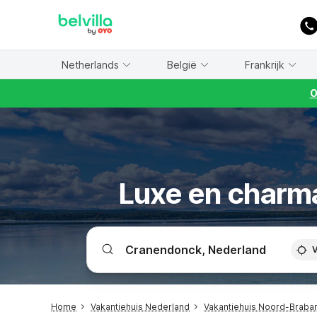
WIZARD MEMBER
Netherlands
België
Frankrijk
O
Luxe en charm
V
Home
Vakantiehuis Nederland
Vakantiehuis Noord-Braba