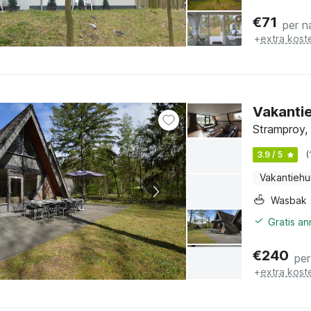
€
71
per n
+
extra kost
Vakantie
Stramproy,
3.9 / 5
(
Vakantiehu
Wasbak
Gratis a
€
240
per
+
extra kost