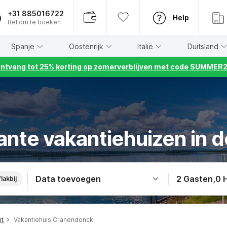
+31 885016722
Help
Bel om te boeken
Spanje
Oostenrijk
Italië
Duitsland
ntvang tot 25% korting op zomerverblijven met code SUMMER
ante vakantiehuizen in 
Data toevoegen
2 Gasten
,
0 
lakbij
nt
Vakantiehuis Cranendonck