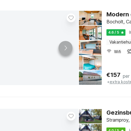
Modern 
Bocholt, C
4.6 / 5
(
Vakantiehu
Wifi
€
157
per
+
extra kost
Gezinsbu
Stramproy,
4.0 / 5
(