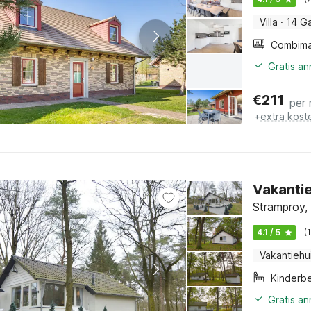
Villa
·
14 G
Gratis a
€
211
per
+
extra kost
Vakantie
Stramproy,
4.1 / 5
(
Vakantiehu
Kinderb
Gratis a