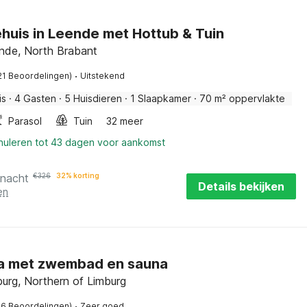
huis in Leende met Hottub & Tuin
de, North Brabant
·
21 Beoordelingen)
Uitstekend
is
·
4 Gasten
·
5 Huisdieren
·
1 Slaapkamer
·
70 m² oppervlakte
Parasol
Tuin
32 meer
nnuleren tot 43 dagen voor aankomst
 nacht
€
326
32% korting
Details bekijken
en
lla met zwembad en sauna
burg, Northern of Limburg
·
76 Beoordelingen)
Zeer goed