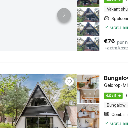
Vakantiehu
Spelcom
Gratis a
€
76
per 
+
extra kost
Bungalow
Geldrop-Mi
4.0 / 5
(
Bungalow
·
Gratis a