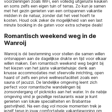
voorzieningen zoals WiFi, een volledig uitgeruste keuken
en soms zelfs een eigen tuin of terras. Zo kun je samen
met het gezin genieten van een ontspannen vakantie
midden in de natuur, zonder dat het veel hoeft te
kosten. Houd ook zeker de mogelijkheid van een last
minute booking in de gaten voor extra scherpe deals!
Romantisch weekend weg in de
Wanroij
Wanroij is dé bestemming voor stellen die samen willen
ontsnappen aan de dagelijkse drukte en tijd voor elkaar
willen maken. Een romantisch weekend weg begint bij
het kiezen van het juiste vakantiehuisje: denk aan
knusse accommodaties met sfeervolle inrichting, open
haard of zelfs een privé wellnessfaciliteit zoals een
sauna of jacuzzi. De landelijke omgeving leent zich
perfect voor romantische wandelingen bij
zonsondergang of picknicks aan het water. In de nabije
omgeving vind je gezellige restaurants waar je kunt
genieten van lokale specialiteiten en Brabantse
gastvrijheid. Na een dag vol mooie momenten trek je
jezelf terug in jouw comfortabele vakantiewoning om