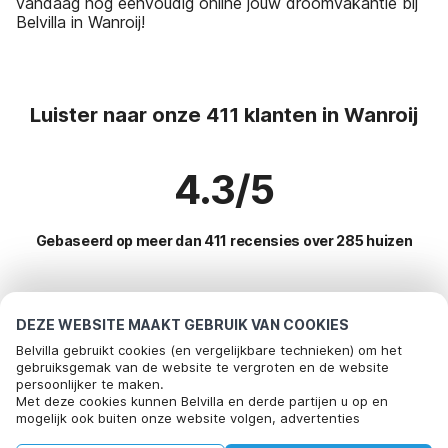
vandaag nog eenvoudig online jouw droomvakantie bij
Belvilla in Wanroij!
Luister naar onze 411 klanten in Wanroij
4.3/5
Gebaseerd op meer dan 411 recensies over 285 huizen
Meest populaire bestemmingen voor
DEZE WEBSITE MAAKT GEBRUIK VAN COOKIES
vakantie
Belvilla gebruikt cookies (en vergelijkbare technieken) om het
gebruiksgemak van de website te vergroten en de website
persoonlijker te maken.
Top steden met top voorzieningen voor vakantie
Met deze cookies kunnen Belvilla en derde partijen u op en
mogelijk ook buiten onze website volgen, advertenties
Kindvriendelijke vakantiehuizen lith
Populaire voorzieningen voor vakantie in Wanroij
afstemmen op uw interesses en u informatie laten delen via
Vakantie met hond - Huisdiervriendelijke vakantiehuizen zeeland