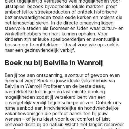
biedt tegelijkertijd verrassend veel mogelijkheden voor
uitstapjes; bezoek bijvoorbeeld lokale markten, proef
ambachtelijke streekproducten of ontdek historische
bezienswaardigheden zoals oude kerken en molens die
het landschap sieren. In de directe omgeving liggen
sfeervolle steden als Boxmeer en Uden waar cultuur- en
winkelliefhebbers hun hart kunnen ophalen. Voor
kinderen zijn er leuke speelboerderijen en avontuurlijke
bossen om te ontdekken – ideaal voor wie op zoek is
naar een gezinsvriendelijk verblijf.
Boek nu bij Belvilla in Wanroij
Ben jij toe aan ontspanning, avontuur of gewoon even
helemaal weg? Boek nu jouw ideale vakantiehuis via
Belvilla in Wanroij! Profiteer van de beste deals,
aantrekkelijke kortingen én last minute booking
mogelijkheden zodat jij verzekerd bent van een
onvergetelijk verblijf tegen scherpe prijzen. Ontdek ons
ruime aanbod aan kindvriendelijke én hondvriendelijke
vakantiewoningen die perfect aansluiten bij jouw
wensen – of je nu kiest voor luxe, comfort of juist
eenvoud dicht bij de natuur. Wacht niet langer: reserveer