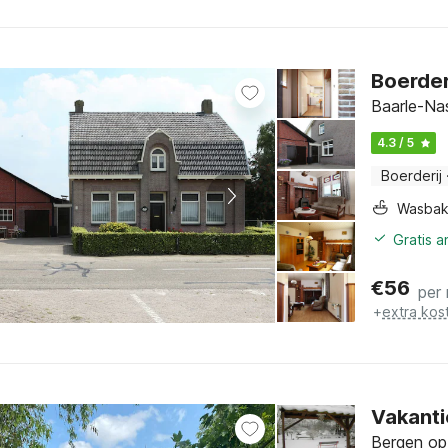
Boerderi
Baarle-Na
4.3 / 5
Boerderij
Wasba
Gratis 
€
56
per
+
extra kos
Vakanti
Bergen op