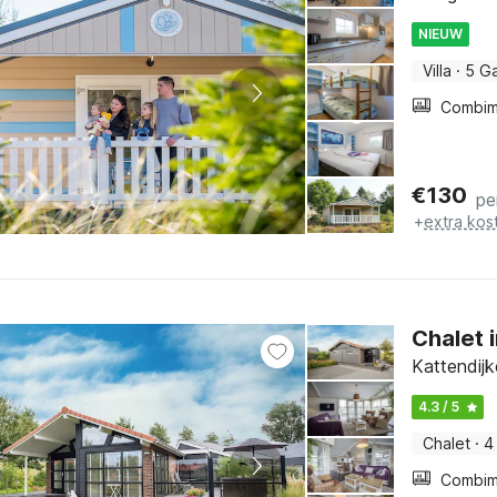
NIEUW
Villa
·
5 G
€
130
pe
+
extra kos
Chalet 
Kattendijk
4.3 / 5
Chalet
·
4