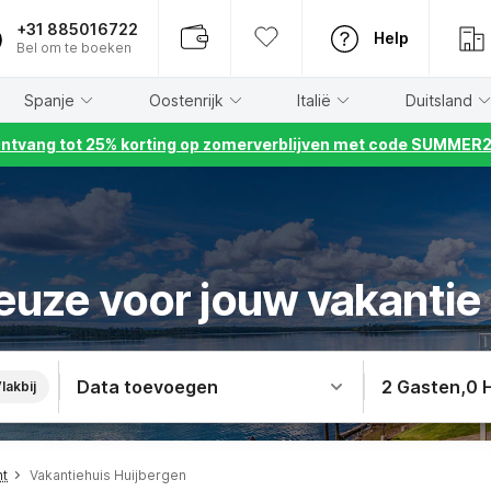
+31 885016722
Help
Bel om te boeken
Spanje
Oostenrijk
Italië
Duitsland
ntvang tot 25% korting op zomerverblijven met code SUMMER
euze voor jouw vakantie
Data toevoegen
2 Gasten
,
0 
lakbij
nt
Vakantiehuis Huijbergen