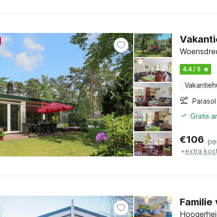
Vakanti
Woensdrec
4.4 / 5
Vakantieh
Parasol
Gratis 
€
106
pe
+
extra kos
Familie
Hoogerhei