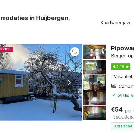
modaties in Huijbergen,
Kaartweergave
Pipowag
er 2025
Bergen op
4.4 / 5
Vakantieh
Gratis 
€
54
per
+
extra kos
Kids zone 