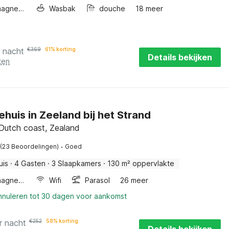
Combimagnetron
Wasbak
douche
18 meer
r nacht
€
369
61% korting
Details bekijken
ten
ehuis in Zeeland bij het Strand
 Dutch coast, Zealand
·
(23 Beoordelingen)
Goed
uis
·
4 Gasten
·
3 Slaapkamers
·
130 m² oppervlakte
Combimagnetron
Wifi
Parasol
26 meer
annuleren tot 30 dagen voor aankomst
r nacht
€
252
58% korting