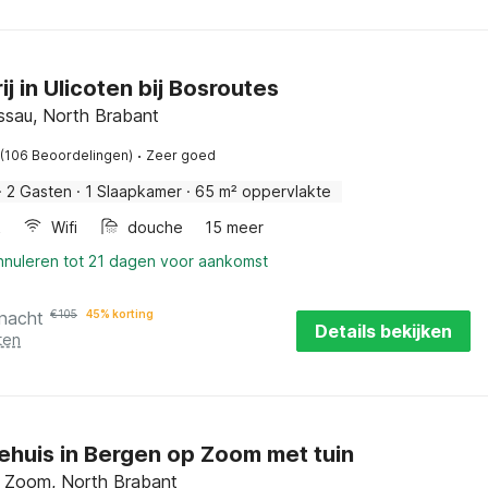
j in Ulicoten bij Bosroutes
ssau, North Brabant
·
(106 Beoordelingen)
Zeer goed
·
2 Gasten
·
1 Slaapkamer
·
65 m² oppervlakte
k
Wifi
douche
15 meer
annuleren tot 21 dagen voor aankomst
 nacht
€
105
45% korting
Details bekijken
ten
ehuis in Bergen op Zoom met tuin
 Zoom, North Brabant