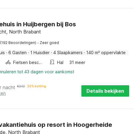
ehuis in Huijbergen bij Bos
ht, North Brabant
·
(192 Beoordelingen)
Zeer goed
uis
·
6 Gasten
·
1 Huisdier
·
4 Slaapkamers
·
140 m² oppervlakte
Fietsen beschikbaar
Hal
31 meer
annuleren tot 43 dagen voor aankomst
r nacht
€
242
55% korting
Details bekijken
ten
 vakantiehuis op resort in Hoogerheide
de, North Brabant