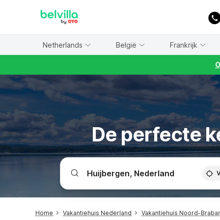
WIZARD MEMBER
Netherlands
België
Frankrijk
O
De perfecte k
V
Home
Vakantiehuis Nederland
Vakantiehuis Noord-Braba