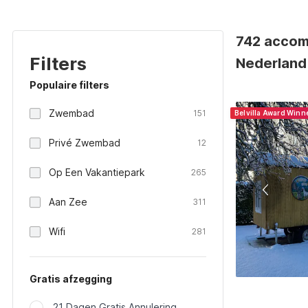
742 accom
Filters
Nederland
Populaire filters
Zwembad
151
Belvilla Award Winn
Privé Zwembad
12
Op Een Vakantiepark
265
Aan Zee
311
Wifi
281
Gratis afzegging
21 Dagen Gratis Annulering