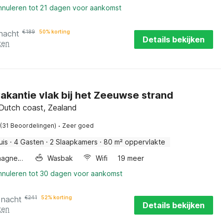
annuleren tot 21 dagen voor aankomst
 nacht
€
189
50% korting
Details bekijken
ten
akantie vlak bij het Zeeuwse strand
 Dutch coast, Zealand
·
(31 Beoordelingen)
Zeer goed
uis
·
4 Gasten
·
2 Slaapkamers
·
80 m² oppervlakte
Combimagnetron
Wasbak
Wifi
19 meer
annuleren tot 30 dagen voor aankomst
 nacht
€
241
52% korting
Details bekijken
ten