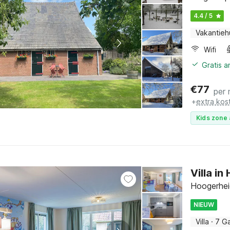
4.4 / 5
Vakantieh
Wifi
Gratis 
€
77
per 
+
extra kos
Kids zone 
Villa i
Hoogerhei
NIEUW
Villa
·
7 G