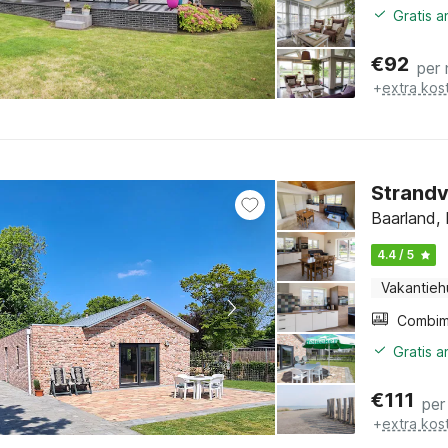
Gratis 
€
92
per
+
extra kos
Strandv
Baarland,
4.4 / 5
Vakantieh
Gratis 
€
111
per
+
extra kos