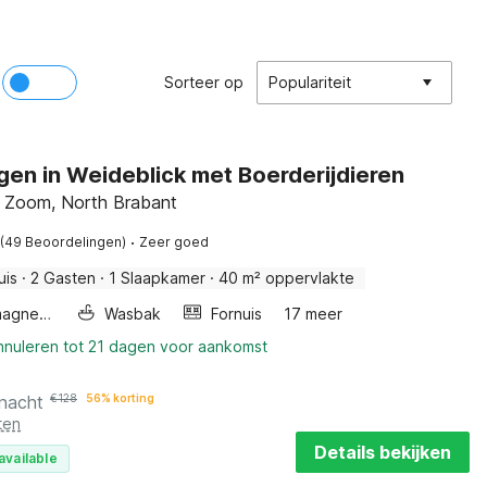
Sorteer op
Populariteit
en in Weideblick met Boerderijdieren
 Zoom, North Brabant
·
(49 Beoordelingen)
Zeer goed
uis
·
2 Gasten
·
1 Slaapkamer
·
40 m² oppervlakte
Combimagnetron
Wasbak
Fornuis
17 meer
annuleren tot 21 dagen voor aankomst
 nacht
€
128
56% korting
ten
Details bekijken
available