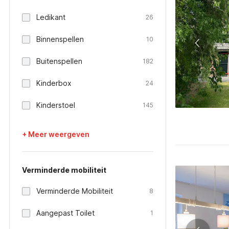
Ledikant
26
Binnenspellen
10
Buitenspellen
182
Kinderbox
24
Kinderstoel
145
+ Meer weergeven
Verminderde mobiliteit
Verminderde Mobiliteit
8
Aangepast Toilet
1