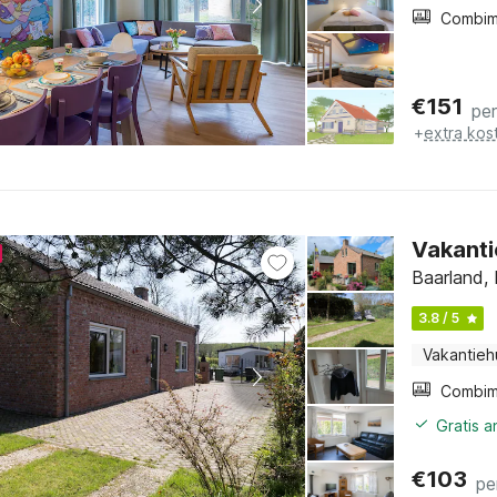
€
151
pe
+
extra kos
Vakanti
Baarland,
3.8 / 5
Vakantieh
Gratis 
€
103
pe