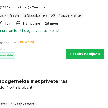
·
(159 Beoordelingen)
Zeer goed
uis
·
4 Gasten
·
2 Slaapkamers
·
50 m² oppervlakte
Tuin
Trampoline
28 meer
annuleren tot 21 dagen voor aankomst
nacht
€
193
59% korting
ten
Details bekijken
available
n Hoogerheide met privéterras
de, North Brabant
asten
·
4 Slaapkamers