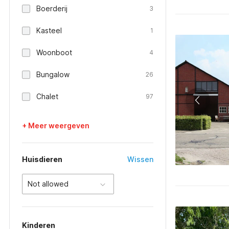
Boerderij
3
Kasteel
1
Woonboot
4
Bungalow
26
Chalet
97
+ Meer weergeven
Huisdieren
Wissen
Not allowed
Kinderen