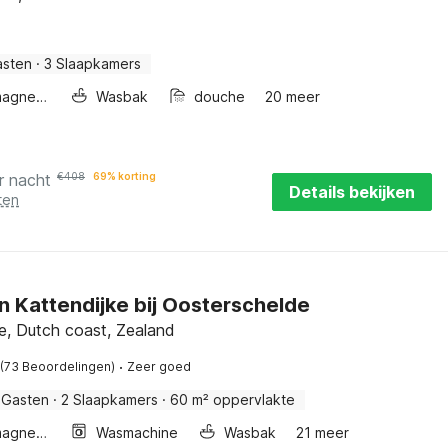
asten
·
3 Slaapkamers
Combimagnetron
Wasbak
douche
20 meer
r nacht
€
408
69% korting
Details bekijken
ten
in Kattendijke bij Oosterschelde
e, Dutch coast, Zealand
·
(73 Beoordelingen)
Zeer goed
 Gasten
·
2 Slaapkamers
·
60 m² oppervlakte
Combimagnetron
Wasmachine
Wasbak
21 meer