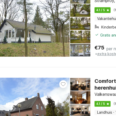
Stramproy,
4.1 / 5
(
Vakantiehu
Kinderb
Gratis a
€
75
per 
+
extra kost
Comfort
herenhui
Valkenswaa
4.1 / 5
(
Landhuis
·