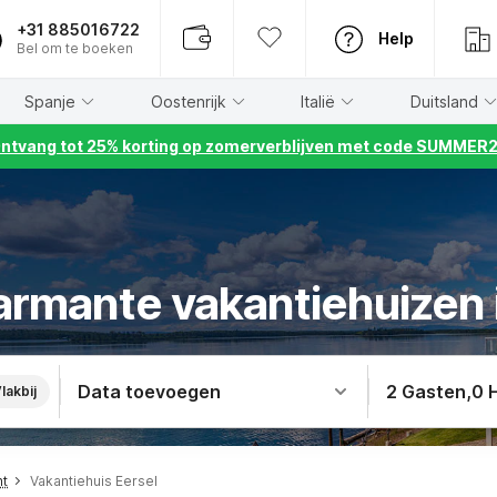
+31 885016722
Help
Bel om te boeken
Spanje
Oostenrijk
Italië
Duitsland
ntvang tot 25% korting op zomerverblijven met code SUMMER
armante vakantiehuizen i
Data toevoegen
2 Gasten
,
0 
lakbij
nt
Vakantiehuis Eersel