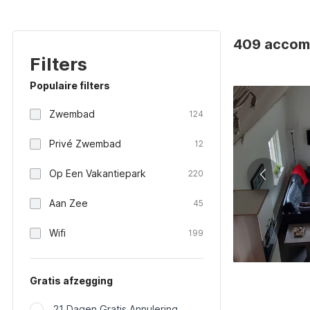
409 accomm
Filters
Populaire filters
Zwembad
124
Privé Zwembad
12
Op Een Vakantiepark
220
Aan Zee
45
Wifi
199
Gratis afzegging
21 Dagen Gratis Annulering