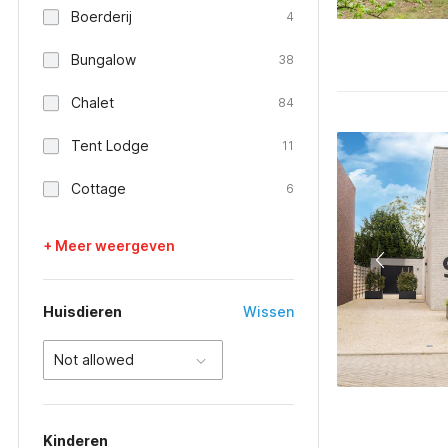
Boerderij
4
Bungalow
38
Chalet
84
Tent Lodge
11
Cottage
6
+ Meer weergeven
Huisdieren
Wissen
Not allowed
Kinderen