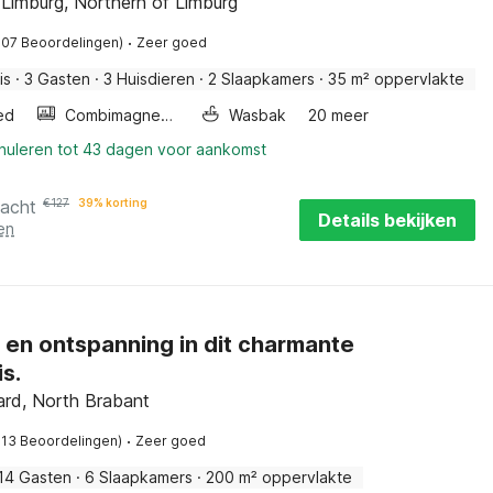
 Limburg, Northern of Limburg
·
107 Beoordelingen)
Zeer goed
is
·
3 Gasten
·
3 Huisdieren
·
2 Slaapkamers
·
35 m² oppervlakte
ed
Combimagnetron
Wasbak
20 meer
nnuleren tot 43 dagen voor aankomst
nacht
€
127
39% korting
Details bekijken
en
 en ontspanning in dit charmante
s.
rd, North Brabant
·
113 Beoordelingen)
Zeer goed
14 Gasten
·
6 Slaapkamers
·
200 m² oppervlakte