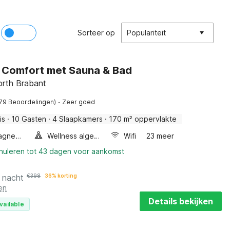
Sorteer op
Populariteit
Comfort met Sauna & Bad
rth Brabant
·
(79 Beoordelingen)
Zeer goed
is
·
10 Gasten
·
4 Slaapkamers
·
170 m² oppervlakte
Combimagnetron
Wellness algemeen
Wifi
23 meer
nnuleren tot 43 dagen voor aankomst
 nacht
€
398
36% korting
en
Details bekijken
vailable