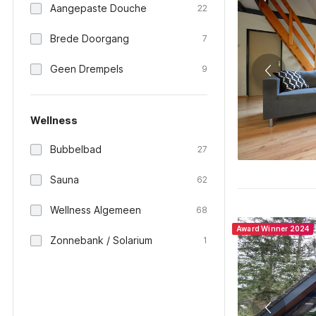
Aangepaste Douche
22
Brede Doorgang
7
Geen Drempels
9
Wellness
Bubbelbad
27
Sauna
62
Wellness Algemeen
68
Award Winner 2024
Zonnebank / Solarium
1