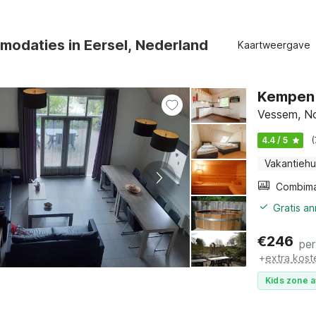
odaties in Eersel, Nederland
Kaartweergave
Kempen 
Vessem, No
4.4 / 5
Vakantiehu
Gratis a
€
246
per
+
extra kost
Kids zone a