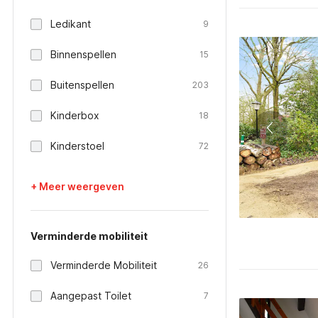
Ledikant
9
Binnenspellen
15
Buitenspellen
203
Kinderbox
18
Kinderstoel
72
+ Meer weergeven
Verminderde mobiliteit
Verminderde Mobiliteit
26
Aangepast Toilet
7