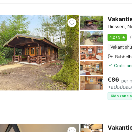
Vakanti
Diessen, N
4.2 / 5
Vakantiehu
Bubbelb
Gratis a
€
86
per 
+
extra kost
Kids zone a
Vakantie