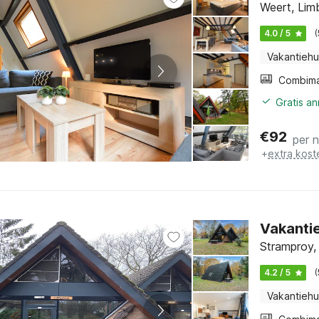
Weert, Lim
4.0 / 5
Vakantiehu
Gratis a
€
92
per 
+
extra kost
Vakanti
Stramproy,
4.2 / 5
Vakantiehu