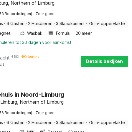
burg, Northern of Limburg
·
(53 Beoordelingen)
Zeer goed
is
·
6 Gasten
·
2 Huisdieren
·
3 Slaapkamers
·
75 m² oppervlakte
Combimagnetron
Wasbak
Fornuis
20 meer
nnuleren tot 30 dagen voor aankomst
nacht
€
183
49% korting
Details bekijken
en
ehuis in Noord-Limburg
 Limburg, Northern of Limburg
·
(56 Beoordelingen)
Zeer goed
is
·
6 Gasten
·
2 Huisdieren
·
3 Slaapkamers
·
75 m² oppervlakte