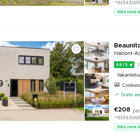
+
extra kost
Kids zone a
Beaunita
Hamont-Ach
4.6 / 5
Vakantiehu
Gratis a
€
208
pe
+
extra kost
Kids zone a