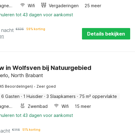
Combimagnetron
Wifi
Vergaderingen
25 meer
nnuleren tot 43 dagen voor aankomst
 nacht
€
636
59% korting
Details bekijken
en
w in Wolfsven bij Natuurgebied
erlo, North Brabant
·
(45 Beoordelingen)
Zeer goed
6 Gasten
·
1 Huisdier
·
3 Slaapkamers
·
75 m² oppervlakte
Combimagnetron
Zwembad
Wifi
15 meer
nnuleren tot 43 dagen voor aankomst
nacht
€
146
51% korting