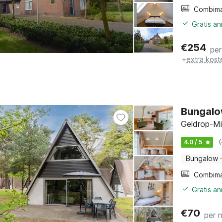
Gratis a
€
254
per
+
extra kost
Bungalo
Geldrop-Mi
4.0 / 5
Bungalow
·
Gratis a
€
70
per 