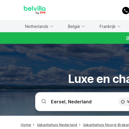
WIZARD MEMBER
Netherlands
België
Frankrijk
O
Luxe en ch
V
Home
Vakantiehuis Nederland
Vakantiehuis Noord-Braba