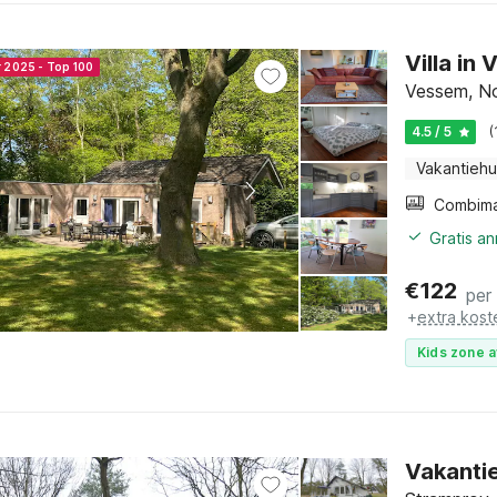
Villa in
r 2025 - Top 100
Vessem, No
4.5 / 5
(
Vakantiehu
Gratis a
€
122
per
+
extra kost
Kids zone a
Vakantie