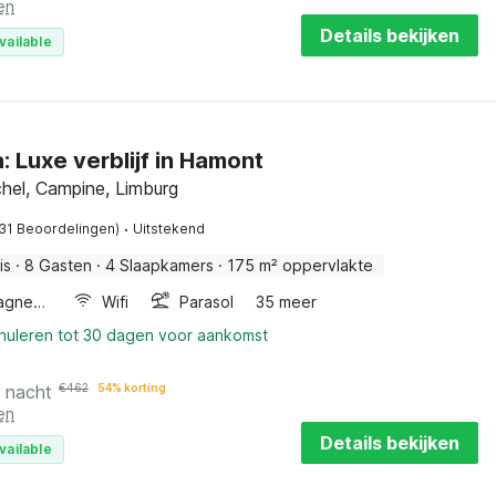
en
Details bekijken
vailable
: Luxe verblijf in Hamont
el, Campine, Limburg
·
(31 Beoordelingen)
Uitstekend
is
·
8 Gasten
·
4 Slaapkamers
·
175 m² oppervlakte
Combimagnetron
Wifi
Parasol
35 meer
nnuleren tot 30 dagen voor aankomst
r nacht
€
462
54% korting
en
Details bekijken
vailable