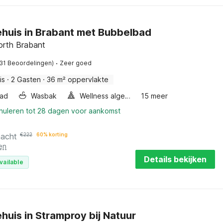
ehuis in Brabant met Bubbelbad
orth Brabant
·
(31 Beoordelingen)
Zeer goed
is
·
2 Gasten
·
36 m² oppervlakte
ad
Wasbak
Wellness algemeen
15 meer
nnuleren tot 28 dagen voor aankomst
nacht
€
222
60% korting
en
Details bekijken
vailable
huis in Stramproy bij Natuur