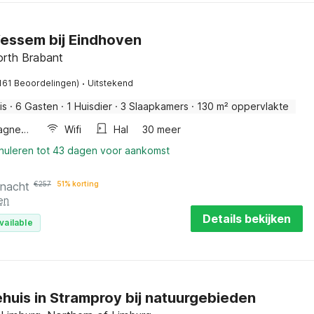
 Vessem bij Eindhoven
rth Brabant
·
161 Beoordelingen)
Uitstekend
is
·
6 Gasten
·
1 Huisdier
·
3 Slaapkamers
·
130 m² oppervlakte
Combimagnetron
Wifi
Hal
30 meer
nnuleren tot 43 dagen voor aankomst
 nacht
€
257
51% korting
en
Details bekijken
vailable
huis in Stramproy bij natuurgebieden