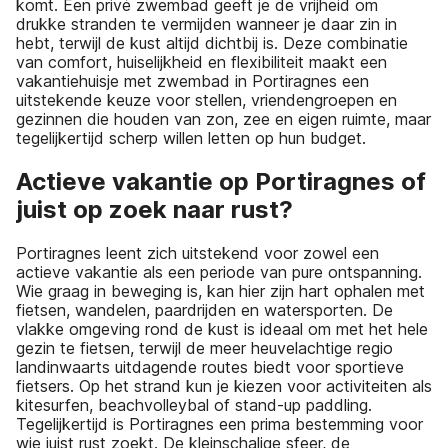
komt. Een privé zwembad geeft je de vrijheid om
drukke stranden te vermijden wanneer je daar zin in
hebt, terwijl de kust altijd dichtbij is. Deze combinatie
van comfort, huiselijkheid en flexibiliteit maakt een
vakantiehuisje met zwembad in Portiragnes een
uitstekende keuze voor stellen, vriendengroepen en
gezinnen die houden van zon, zee en eigen ruimte, maar
tegelijkertijd scherp willen letten op hun budget.
Actieve vakantie op Portiragnes of
juist op zoek naar rust?
Portiragnes leent zich uitstekend voor zowel een
actieve vakantie als een periode van pure ontspanning.
Wie graag in beweging is, kan hier zijn hart ophalen met
fietsen, wandelen, paardrijden en watersporten. De
vlakke omgeving rond de kust is ideaal om met het hele
gezin te fietsen, terwijl de meer heuvelachtige regio
landinwaarts uitdagende routes biedt voor sportieve
fietsers. Op het strand kun je kiezen voor activiteiten als
kitesurfen, beachvolleybal of stand-up paddling.
Tegelijkertijd is Portiragnes een prima bestemming voor
wie juist rust zoekt. De kleinschalige sfeer, de