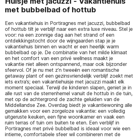
Huisje met jacuzzi - Vakantiehuis
met bubbelbad of hottub
Een vakantiehuis in Portiragnes met jacuzzi, bubbelbad
of hottub tilt je verblijf naar een extra luxe niveau. Stel je
voor: na een zonnige dag aan het strand of een
ontdekkingstocht door de wijngaarden stap je je
vakantiehuis binnen en wacht er een heerlijk warm
bubbelbad op je. De combinatie van het milde klimaat
en het comfort van een privé wellness maakt je
vakantie niet alleen ontspannend, maar ook bijzonder
sfeervol. Of je nu met z’n tweeën een romantische
getaway plant of een gezinsvriendelijk verblijf zoekt met
iets extra’s; een vakantiehuisje met jacuzzi maakt elk
moment speciaal. Terwijl de kinderen slapen, geniet je in
alle rust van de sterrenhemel vanuit de hottub in de tuin,
met op de achtergrond de zachte geluiden van de
Middellandse Zee. Overdag biedt je vakantiewoning alle
gemakken voor een zorgeloze vakantie: een volledig
uitgeruste keuken, een fijne woonkamer en vaak een
ruim terras of tuin om buiten te eten. Een verblijf in
Portiragnes met privé bubbelbad is ideaal voor wie een
intieme, comfortabele sfeer wil combineren met de