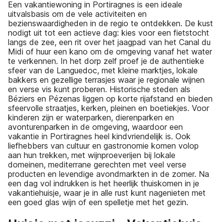
Een vakantiewoning in Portiragnes is een ideale
uitvalsbasis om de vele activiteiten en
bezienswaardigheden in de regio te ontdekken. De kust
nodigt uit tot een actieve dag: kies voor een fietstocht
langs de zee, een rit over het jaagpad van het Canal du
Midi of huur een kano om de omgeving vanaf het water
te verkennen. In het dorp zelf proef je de authentieke
sfeer van de Languedoc, met kleine marktjes, lokale
bakkers en gezellige terrasjes waar je regionale wijnen
en verse vis kunt proberen. Historische steden als
Béziers en Pézenas liggen op korte rijafstand en bieden
sfeervolle straatjes, kerken, pleinen en boetiekjes. Voor
kinderen zijn er waterparken, dierenparken en
avonturenparken in de omgeving, waardoor een
vakantie in Portiragnes heel kindvriendelijk is. Ook
liefhebbers van cultuur en gastronomie komen volop
aan hun trekken, met wijnproeverijen bij lokale
domeinen, mediterrane gerechten met veel verse
producten en levendige avondmarkten in de zomer. Na
een dag vol indrukken is het heerlijk thuiskomen in je
vakantiehuisje, waar je in alle rust kunt nagenieten met
een goed glas wijn of een spelletje met het gezin.