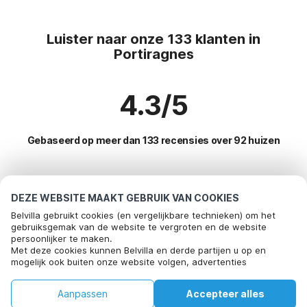
Luister naar onze 133 klanten in
Portiragnes
4.3/5
Gebaseerd op meer dan 133 recensies over 92 huizen
Meest populaire bestemmingen voor
DEZE WEBSITE MAAKT GEBRUIK VAN COOKIES
vakantie
Belvilla gebruikt cookies (en vergelijkbare technieken) om het
gebruiksgemak van de website te vergroten en de website
persoonlijker te maken.
Top steden met top voorzieningen voor vakantie
Met deze cookies kunnen Belvilla en derde partijen u op en
mogelijk ook buiten onze website volgen, advertenties
Vakantie appartementen arques
Populaire voorzieningen voor vakantie in Portiragnes
afstemmen op uw interesses en u informatie laten delen via
Kindvriendelijke vakantiehuizen fleury
social media.
Kindvriendelijke vakantiehuizen
Aanpassen
Accepteer alles
Populaire steden voor vakantie in Languedoc-roussillon
Door op "accepteren" te klikken gaat u hiermee akkoord. Meer
Kindvriendelijke vakantiehuizen vinassan