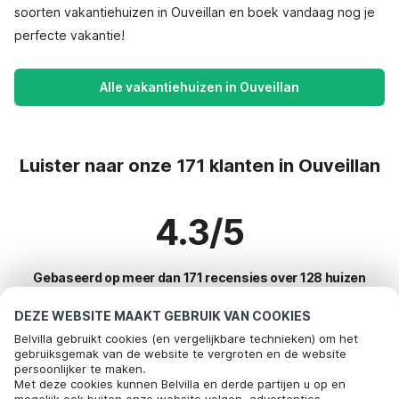
soorten vakantiehuizen in Ouveillan en boek vandaag nog je
perfecte vakantie!
Alle vakantiehuizen in Ouveillan
Luister naar onze 171 klanten in Ouveillan
4.3/5
Gebaseerd op meer dan 171 recensies over 128 huizen
DEZE WEBSITE MAAKT GEBRUIK VAN COOKIES
Belvilla gebruikt cookies (en vergelijkbare technieken) om het
Meest populaire bestemmingen voor
gebruiksgemak van de website te vergroten en de website
persoonlijker te maken.
vakantie
Bel om te boeken
Met deze cookies kunnen Belvilla en derde partijen u op en