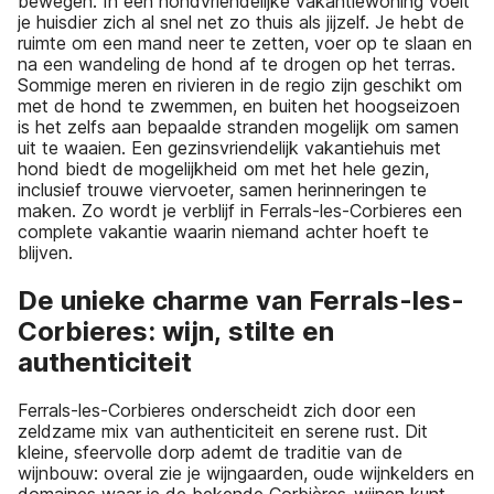
bewegen. In een hondvriendelijke vakantiewoning voelt
je huisdier zich al snel net zo thuis als jijzelf. Je hebt de
ruimte om een mand neer te zetten, voer op te slaan en
na een wandeling de hond af te drogen op het terras.
Sommige meren en rivieren in de regio zijn geschikt om
met de hond te zwemmen, en buiten het hoogseizoen
is het zelfs aan bepaalde stranden mogelijk om samen
uit te waaien. Een gezinsvriendelijk vakantiehuis met
hond biedt de mogelijkheid om met het hele gezin,
inclusief trouwe viervoeter, samen herinneringen te
maken. Zo wordt je verblijf in Ferrals-les-Corbieres een
complete vakantie waarin niemand achter hoeft te
blijven.
De unieke charme van Ferrals-les-
Corbieres: wijn, stilte en
authenticiteit
Ferrals-les-Corbieres onderscheidt zich door een
zeldzame mix van authenticiteit en serene rust. Dit
kleine, sfeervolle dorp ademt de traditie van de
wijnbouw: overal zie je wijngaarden, oude wijnkelders en