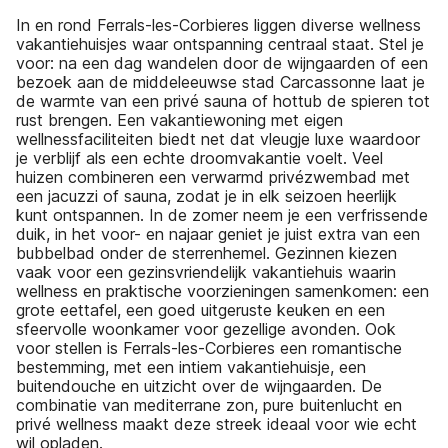
In en rond Ferrals-les-Corbieres liggen diverse wellness
vakantiehuisjes waar ontspanning centraal staat. Stel je
voor: na een dag wandelen door de wijngaarden of een
bezoek aan de middeleeuwse stad Carcassonne laat je
de warmte van een privé sauna of hottub de spieren tot
rust brengen. Een vakantiewoning met eigen
wellnessfaciliteiten biedt net dat vleugje luxe waardoor
je verblijf als een echte droomvakantie voelt. Veel
huizen combineren een verwarmd privézwembad met
een jacuzzi of sauna, zodat je in elk seizoen heerlijk
kunt ontspannen. In de zomer neem je een verfrissende
duik, in het voor- en najaar geniet je juist extra van een
bubbelbad onder de sterrenhemel. Gezinnen kiezen
vaak voor een gezinsvriendelijk vakantiehuis waarin
wellness en praktische voorzieningen samenkomen: een
grote eettafel, een goed uitgeruste keuken en een
sfeervolle woonkamer voor gezellige avonden. Ook
voor stellen is Ferrals-les-Corbieres een romantische
bestemming, met een intiem vakantiehuisje, een
buitendouche en uitzicht over de wijngaarden. De
combinatie van mediterrane zon, pure buitenlucht en
privé wellness maakt deze streek ideaal voor wie echt
wil opladen.