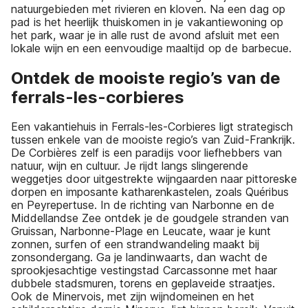
natuurgebieden met rivieren en kloven. Na een dag op
pad is het heerlijk thuiskomen in je vakantiewoning op
het park, waar je in alle rust de avond afsluit met een
lokale wijn en een eenvoudige maaltijd op de barbecue.
Ontdek de mooiste regio’s van de
ferrals-les-corbieres
Een vakantiehuis in Ferrals-les-Corbieres ligt strategisch
tussen enkele van de mooiste regio’s van Zuid-Frankrijk.
De Corbières zelf is een paradijs voor liefhebbers van
natuur, wijn en cultuur. Je rijdt langs slingerende
weggetjes door uitgestrekte wijngaarden naar pittoreske
dorpen en imposante katharenkastelen, zoals Quéribus
en Peyrepertuse. In de richting van Narbonne en de
Middellandse Zee ontdek je de goudgele stranden van
Gruissan, Narbonne-Plage en Leucate, waar je kunt
zonnen, surfen of een strandwandeling maakt bij
zonsondergang. Ga je landinwaarts, dan wacht de
sprookjesachtige vestingstad Carcassonne met haar
dubbele stadsmuren, torens en geplaveide straatjes.
Ook de Minervois, met zijn wijndomeinen en het