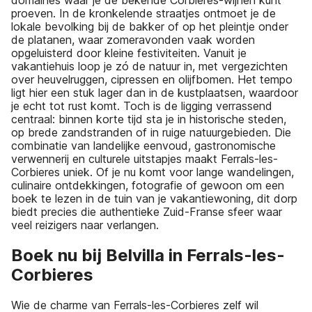
domaines waar je de bekende Corbières-wijnen kunt
proeven. In de kronkelende straatjes ontmoet je de
lokale bevolking bij de bakker of op het pleintje onder
de platanen, waar zomeravonden vaak worden
opgeluisterd door kleine festiviteiten. Vanuit je
vakantiehuis loop je zó de natuur in, met vergezichten
over heuvelruggen, cipressen en olijfbomen. Het tempo
ligt hier een stuk lager dan in de kustplaatsen, waardoor
je echt tot rust komt. Toch is de ligging verrassend
centraal: binnen korte tijd sta je in historische steden,
op brede zandstranden of in ruige natuurgebieden. Die
combinatie van landelijke eenvoud, gastronomische
verwennerij en culturele uitstapjes maakt Ferrals-les-
Corbieres uniek. Of je nu komt voor lange wandelingen,
culinaire ontdekkingen, fotografie of gewoon om een
boek te lezen in de tuin van je vakantiewoning, dit dorp
biedt precies die authentieke Zuid-Franse sfeer waar
veel reizigers naar verlangen.
Boek nu bij Belvilla in Ferrals-les-
Corbieres
Wie de charme van Ferrals-les-Corbieres zelf wil