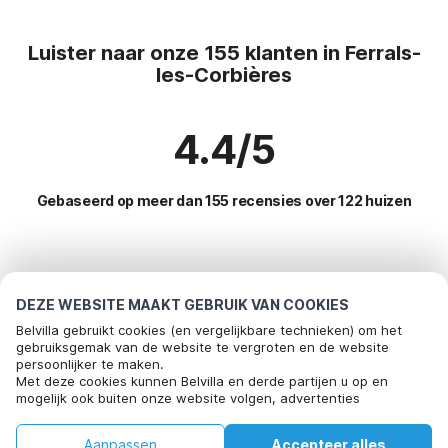
Luister naar onze 155 klanten in Ferrals-
les-Corbières
4.4/5
Gebaseerd op meer dan 155 recensies over 122 huizen
Meest populaire bestemmingen voor
vakantie
DEZE WEBSITE MAAKT GEBRUIK VAN COOKIES
Belvilla gebruikt cookies (en vergelijkbare technieken) om het
Top steden met top voorzieningen voor vakantie
gebruiksgemak van de website te vergroten en de website
persoonlijker te maken.
Vakantie appartementen arques
Met deze cookies kunnen Belvilla en derde partijen u op en
Populaire voorzieningen voor vakantie in Ferrals-les-
mogelijk ook buiten onze website volgen, advertenties
Kindvriendelijke vakantiehuizen fleury
corbieres
afstemmen op uw interesses en u informatie laten delen via
social media.
Kindvriendelijke vakantiehuizen vinassan
Kindvriendelijke vakantiehuizen
Aanpassen
Accepteer alles