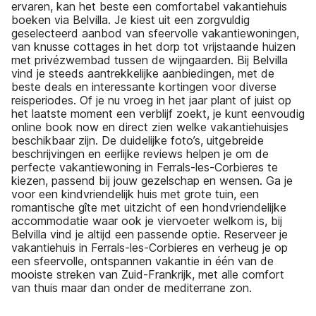
ervaren, kan het beste een comfortabel vakantiehuis
boeken via Belvilla. Je kiest uit een zorgvuldig
geselecteerd aanbod van sfeervolle vakantiewoningen,
van knusse cottages in het dorp tot vrijstaande huizen
met privézwembad tussen de wijngaarden. Bij Belvilla
vind je steeds aantrekkelijke aanbiedingen, met de
beste deals en interessante kortingen voor diverse
reisperiodes. Of je nu vroeg in het jaar plant of juist op
het laatste moment een verblijf zoekt, je kunt eenvoudig
online book now en direct zien welke vakantiehuisjes
beschikbaar zijn. De duidelijke foto’s, uitgebreide
beschrijvingen en eerlijke reviews helpen je om de
perfecte vakantiewoning in Ferrals-les-Corbieres te
kiezen, passend bij jouw gezelschap en wensen. Ga je
voor een kindvriendelijk huis met grote tuin, een
romantische gîte met uitzicht of een hondvriendelijke
accommodatie waar ook je viervoeter welkom is, bij
Belvilla vind je altijd een passende optie. Reserveer je
vakantiehuis in Ferrals-les-Corbieres en verheug je op
een sfeervolle, ontspannen vakantie in één van de
mooiste streken van Zuid-Frankrijk, met alle comfort
van thuis maar dan onder de mediterrane zon.