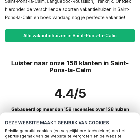
Saint-Pons-la-Calm, Languedoc-Roussillon, Frankrijk. Ontdek
hieronder de verschillende soorten vakantiehuizen in Saint-
Pons-la-Calm en boek vandaag nog je perfecte vakantie!
Alle vakantiehuizen in Saint-Pons-la-Calm
Luister naar onze 158 klanten in Saint-
Pons-la-Calm
4.4/5
Gebaseerd op meer dan 158 recensies over 128 huizen
DEZE WEBSITE MAAKT GEBRUIK VAN COOKIES
Belvilla gebruikt cookies (en vergelijkbare technieken) om het
Meest populaire bestemmingen voor
gebruiksgemak van de website te vergroten en de website