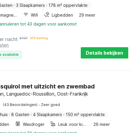
Gasten
·
3 Slaapkamers
·
178 m² oppervlakte
Combimagnetron
Wifi
Ligbedden
29 meer
 annuleren tot 43 dagen voor aankomst
er nacht
€
407
61% korting
osten
Details bekijken
e available
l'Esquirol met uitzicht en zwembad
n, Languedoc-Roussillon, Oost-Frankrijk
·
(43 Beoordelingen)
Zeer goed
huis
·
8 Gasten
·
4 Slaapkamers
·
150 m² oppervlakte
dden
Wasdroger
Leuk voor kinderen
26 meer