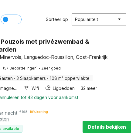
Sorteer op
Populariteit
in Pouzols met privézwembad &
arden
Minervois, Languedoc-Roussillon, Oost-Frankrijk
·
(57 Beoordelingen)
Zeer goed
Gasten
·
3 Slaapkamers
·
108 m² oppervlakte
Combimagnetron
Wifi
Ligbedden
32 meer
 annuleren tot 43 dagen voor aankomst
er nacht
€
198
10% korting
osten
Details bekijken
e available