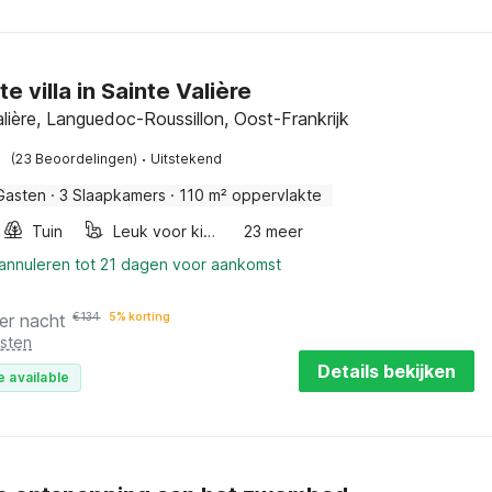
e villa in Sainte Valière
alière, Languedoc-Roussillon, Oost-Frankrijk
·
(23 Beoordelingen)
Uitstekend
Gasten
·
3 Slaapkamers
·
110 m² oppervlakte
Tuin
Leuk voor kinderen
23 meer
 annuleren tot 21 dagen voor aankomst
er nacht
€
134
5% korting
osten
Details bekijken
e available