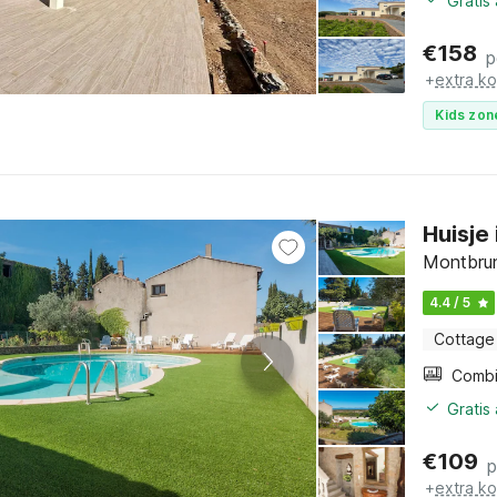
Gratis
€
158
p
+
extra k
Kids zon
Huisje
Montbrun
4.4 / 5
Cottage
Gratis
€
109
p
+
extra k