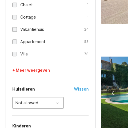
Chalet
1
Cottage
1
Vakantiehuis
24
Appartement
53
Villa
78
+ Meer weergeven
Huisdieren
Wissen
Not allowed
Kinderen