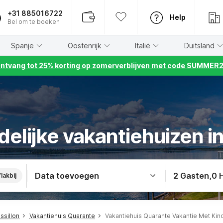
+31 885016722
Help
Bel om te boeken
Spanje
Oostenrijk
Italië
Duitsland
ntvang tot 25% korting op zomerverblijven met code SUMMER
delijke vakantiehuizen i
Data toevoegen
2 Gasten
,
0 
lakbij
ssillon
Vakantiehuis Quarante
Vakantiehuis Quarante Vakantie Met Kin