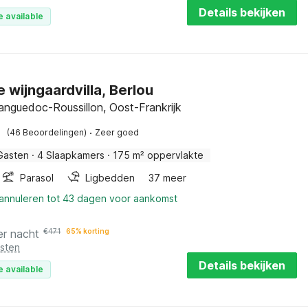
Details bekijken
e available
e wijngaardvilla, Berlou
Languedoc-Roussillon, Oost-Frankrijk
·
(46 Beoordelingen)
Zeer goed
Gasten
·
4 Slaapkamers
·
175 m² oppervlakte
Parasol
Ligbedden
37 meer
 annuleren tot 43 dagen voor aankomst
er nacht
€
471
65% korting
osten
Details bekijken
e available