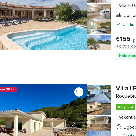
Villa
·
6 
Gratis
€
155
p
+
extra k
Kids zon
Villa 
nner 2025
Roquebru
4.3 / 5
Vakantie
Ligbe