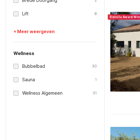
Brede Doorgang
2
Lift
8
Belvilla Award Wi
+ Meer weergeven
Wellness
Bubbelbad
30
Sauna
1
Wellness Algemeen
31