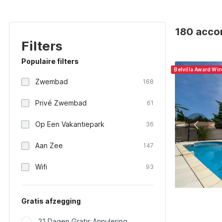
180 accom
Filters
Populaire filters
Belvilla Award Wi
Zwembad
168
Privé Zwembad
61
Op Een Vakantiepark
36
Aan Zee
147
Wifi
93
Gratis afzegging
21 Dagen Gratis Annulering