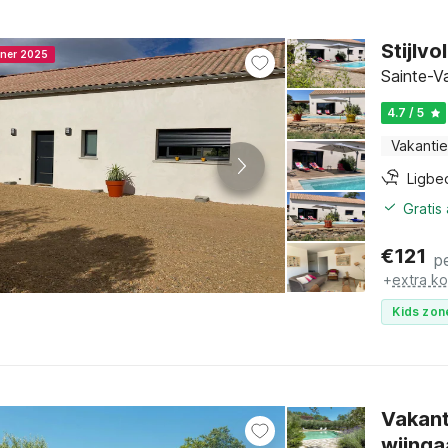
Stijlvo
nner 2025
Sainte-V
4.7 / 5
Vakantie
Ligbe
Gratis
€
121
p
+
extra k
Kids zon
Vakant
wijnga