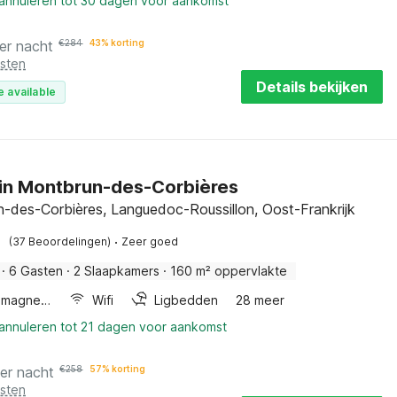
 annuleren tot 30 dagen voor aankomst
er nacht
€
284
43% korting
osten
Details bekijken
e available
 in Montbrun-des-Corbières
-des-Corbières, Languedoc-Roussillon, Oost-Frankrijk
·
(37 Beoordelingen)
Zeer goed
·
6 Gasten
·
2 Slaapkamers
·
160 m² oppervlakte
Combimagnetron
Wifi
Ligbedden
28 meer
 annuleren tot 21 dagen voor aankomst
er nacht
€
258
57% korting
osten