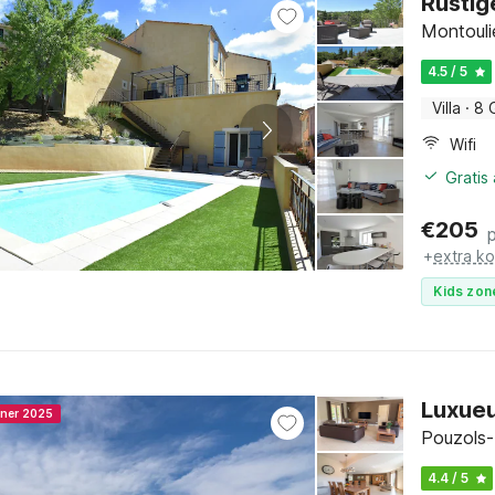
Rustig
Montouli
4.5 / 5
Villa
·
8 
Wifi
Gratis
€
205
+
extra k
Kids zon
Luxueu
nner 2025
Pouzols-
4.4 / 5