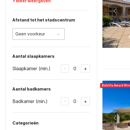
+ Meer weergeven
Afstand tot het stadscentrum
Geen voorkeur
Aantal slaapkamers
Slaapkamer (min.)
0
-
+
Belvilla Award Wi
Aantal badkamers
Badkamer (min.)
0
-
+
Categorieën