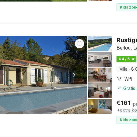
Kids zon
Rustig
Berlou, 
4.4 / 5
Villa
·
8 
Wifi
Gratis
€
161
p
+
extra k
Kids zon