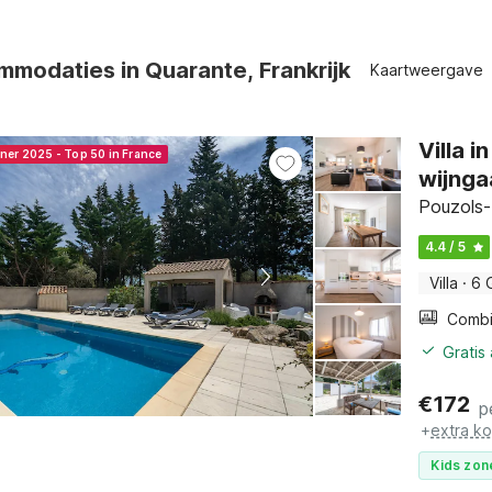
modaties in Quarante, Frankrijk
Kaartweergave
Villa 
nner 2025 - Top 50 in France
wijnga
Pouzols-
4.4 / 5
Villa
·
6 
Gratis
€
172
p
+
extra k
Kids zon