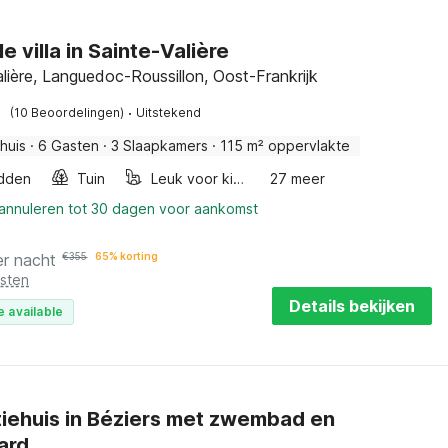
lle villa in Sainte-Valière
alière, Languedoc-Roussillon, Oost-Frankrijk
·
(10 Beoordelingen)
Uitstekend
huis
·
6 Gasten
·
3 Slaapkamers
·
115 m² oppervlakte
dden
Tuin
Leuk voor kinderen
27 meer
 annuleren tot 30 dagen voor aankomst
er nacht
€
355
65% korting
osten
Details bekijken
e available
iehuis in Béziers met zwembad en
ard