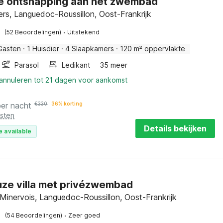
e ontsnapping aan het zwembad
ers, Languedoc-Roussillon, Oost-Frankrijk
·
(52 Beoordelingen)
Uitstekend
Gasten
·
1 Huisdier
·
4 Slaapkamers
·
120 m² oppervlakte
Parasol
Ledikant
35 meer
 annuleren tot 21 dagen voor aankomst
per nacht
€
330
36% korting
osten
Details bekijken
e available
ze villa met privézwembad
Minervois, Languedoc-Roussillon, Oost-Frankrijk
·
(54 Beoordelingen)
Zeer goed