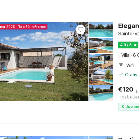
Elegant
nner 2025 - Top 50 in France
Sainte-V
4.8 / 5
Villa
·
6 
Wifi
Gratis
€
120
p
+
extra k
Kids zon