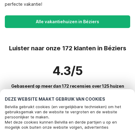
perfecte vakantie!
Alle vakantiehuizen in Béziers
Luister naar onze 172 klanten in Béziers
4.3/5
Gebaseerd op meer dan 172 recensies over 125 huizen
DEZE WEBSITE MAAKT GEBRUIK VAN COOKIES
Belvilla gebruikt cookies (en vergelijkbare technieken) om het
Meest populaire bestemmingen voor
gebruiksgemak van de website te vergroten en de website
persoonlijker te maken.
vakantie
Met deze cookies kunnen Belvilla en derde partijen u op en
mogelijk ook buiten onze website volgen, advertenties
Top steden met top voorzieningen voor vakantie
afstemmen op uw interesses en u informatie laten delen via