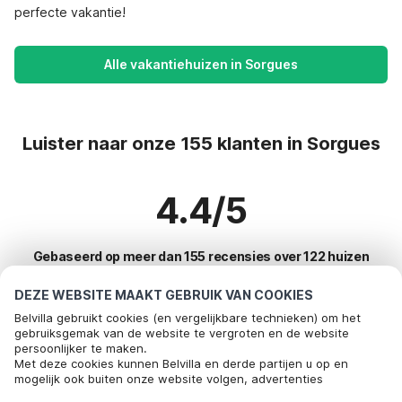
perfecte vakantie!
Alle vakantiehuizen in Sorgues
Luister naar onze 155 klanten in Sorgues
4.4/5
Gebaseerd op meer dan 155 recensies over 122 huizen
DEZE WEBSITE MAAKT GEBRUIK VAN COOKIES
Belvilla gebruikt cookies (en vergelijkbare technieken) om het
Meest populaire bestemmingen voor
gebruiksgemak van de website te vergroten en de website
persoonlijker te maken.
vakantie
Bel om te boeken
Met deze cookies kunnen Belvilla en derde partijen u op en
mogelijk ook buiten onze website volgen, advertenties
Top steden met top voorzieningen voor vakantie
afstemmen op uw interesses en u informatie laten delen via