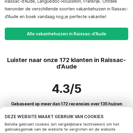
Raissac-d'Aude, Languedoc-Roussillon, Frankrijk. Ontdek
hieronder de verschillende soorten vakantiehuizen in Raissac-
d'Aude en boek vandaag nog je perfecte vakantie!
Alle vakantiehuizen in Raissac-d'Aude
Luister naar onze 172 klanten in Raissac-
d'Aude
4.3/5
Gebaseerd op meer dan 172 recensies over 135 huizen
DEZE WEBSITE MAAKT GEBRUIK VAN COOKIES
Belvilla gebruikt cookies (en vergelijkbare technieken) om het
Meest populaire bestemmingen voor
gebruiksgemak van de website te vergroten en de website