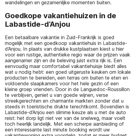
wandelingen en gezamenlijke momenten buiten.
Goedkope vakantiehuizen in de
Labastide-d’Anjou
Een betaalbare vakantie in Zuid-Frankrijk is goed
mogelijk met een goedkoop vakantiehuis in Labastide-
d’Anjou. In plaats van drukke kustplaatsen kiest u hier
voor een rustige, authentieke regio waar de prijzen vaak
aangenamer zijn en de beleving juist extra rijk is. Een
eenvoudig maar comfortabel vakantiehuisje biedt alles
wat u nodig hebt: een goed uitgeruste keuken om lokale
producten te bereiden, een terras om buiten te eten en
voldoende slaapkamers voor het hele gezin of een
kleine groep vrienden. Door in de Languedoc-Roussillon
te verblijven, geniet u van goede wijnen, verse
streekgerechten en charmante markten zonder dat u
steeds in toeristische drukte terechtkomt. Bovendien is
Labastide-d’Anjou een slimme keuze als u met de auto
reist: het dorp ligt niet ver van de snelweg, maar voelt
toch heerlijk landelijk. Met een scherpe aanbieding of
een interessante last minute booking wordt uw
vakantiewoning extra voordelig, zodat er meer budget