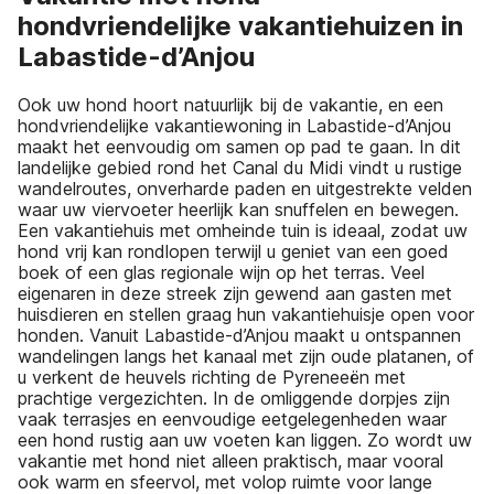
hondvriendelijke vakantiehuizen in
Labastide-d’Anjou
Ook uw hond hoort natuurlijk bij de vakantie, en een
hondvriendelijke vakantiewoning in Labastide-d’Anjou
maakt het eenvoudig om samen op pad te gaan. In dit
landelijke gebied rond het Canal du Midi vindt u rustige
wandelroutes, onverharde paden en uitgestrekte velden
waar uw viervoeter heerlijk kan snuffelen en bewegen.
Een vakantiehuis met omheinde tuin is ideaal, zodat uw
hond vrij kan rondlopen terwijl u geniet van een goed
boek of een glas regionale wijn op het terras. Veel
eigenaren in deze streek zijn gewend aan gasten met
huisdieren en stellen graag hun vakantiehuisje open voor
honden. Vanuit Labastide-d’Anjou maakt u ontspannen
wandelingen langs het kanaal met zijn oude platanen, of
u verkent de heuvels richting de Pyreneeën met
prachtige vergezichten. In de omliggende dorpjes zijn
vaak terrasjes en eenvoudige eetgelegenheden waar
een hond rustig aan uw voeten kan liggen. Zo wordt uw
vakantie met hond niet alleen praktisch, maar vooral
ook warm en sfeervol, met volop ruimte voor lange