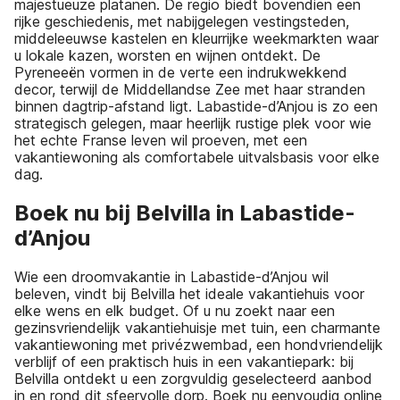
majestueuze platanen. De regio biedt bovendien een
rijke geschiedenis, met nabijgelegen vestingsteden,
middeleeuwse kastelen en kleurrijke weekmarkten waar
u lokale kazen, worsten en wijnen ontdekt. De
Pyreneeën vormen in de verte een indrukwekkend
decor, terwijl de Middellandse Zee met haar stranden
binnen dagtrip-afstand ligt. Labastide-d’Anjou is zo een
strategisch gelegen, maar heerlijk rustige plek voor wie
het echte Franse leven wil proeven, met een
vakantiewoning als comfortabele uitvalsbasis voor elke
dag.
Boek nu bij Belvilla in Labastide-
d’Anjou
Wie een droomvakantie in Labastide-d’Anjou wil
beleven, vindt bij Belvilla het ideale vakantiehuis voor
elke wens en elk budget. Of u nu zoekt naar een
gezinsvriendelijk vakantiehuisje met tuin, een charmante
vakantiewoning met privézwembad, een hondvriendelijk
verblijf of een praktisch huis in een vakantiepark: bij
Belvilla ontdekt u een zorgvuldig geselecteerd aanbod
in en rond dit sfeervolle dorp. Boek nu eenvoudig online