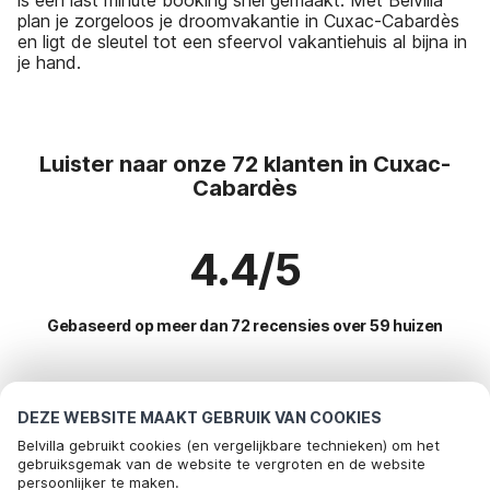
plan je zorgeloos je droomvakantie in Cuxac-Cabardès
en ligt de sleutel tot een sfeervol vakantiehuis al bijna in
je hand.
Luister naar onze 72 klanten in Cuxac-
Cabardès
4.4/5
Gebaseerd op meer dan 72 recensies over 59 huizen
Meest populaire bestemmingen voor
DEZE WEBSITE MAAKT GEBRUIK VAN COOKIES
vakantie
Belvilla gebruikt cookies (en vergelijkbare technieken) om het
gebruiksgemak van de website te vergroten en de website
persoonlijker te maken.
Top steden met top voorzieningen voor vakantie