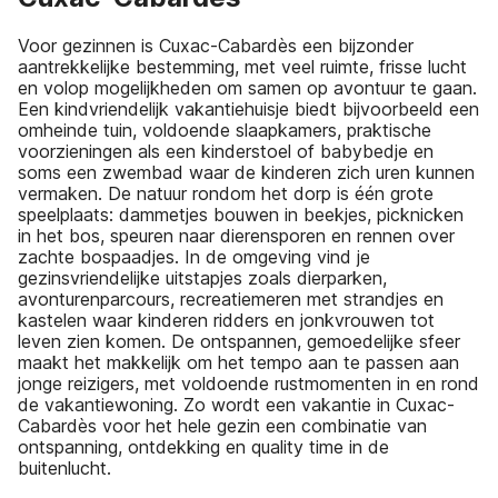
Voor gezinnen is Cuxac-Cabardès een bijzonder
aantrekkelijke bestemming, met veel ruimte, frisse lucht
en volop mogelijkheden om samen op avontuur te gaan.
Een kindvriendelijk vakantiehuisje biedt bijvoorbeeld een
omheinde tuin, voldoende slaapkamers, praktische
voorzieningen als een kinderstoel of babybedje en
soms een zwembad waar de kinderen zich uren kunnen
vermaken. De natuur rondom het dorp is één grote
speelplaats: dammetjes bouwen in beekjes, picknicken
in het bos, speuren naar dierensporen en rennen over
zachte bospaadjes. In de omgeving vind je
gezinsvriendelijke uitstapjes zoals dierparken,
avonturenparcours, recreatiemeren met strandjes en
kastelen waar kinderen ridders en jonkvrouwen tot
leven zien komen. De ontspannen, gemoedelijke sfeer
maakt het makkelijk om het tempo aan te passen aan
jonge reizigers, met voldoende rustmomenten in en rond
de vakantiewoning. Zo wordt een vakantie in Cuxac-
Cabardès voor het hele gezin een combinatie van
ontspanning, ontdekking en quality time in de
buitenlucht.