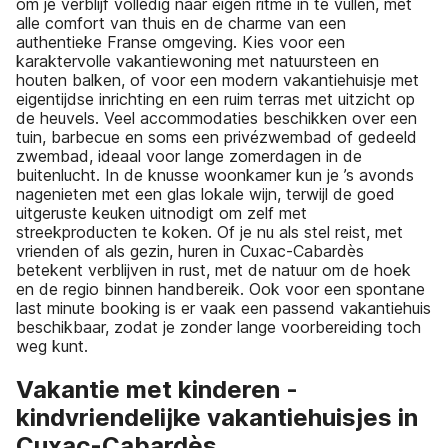
om je verblijf volledig naar eigen ritme in te vullen, met
alle comfort van thuis en de charme van een
authentieke Franse omgeving. Kies voor een
karaktervolle vakantiewoning met natuursteen en
houten balken, of voor een modern vakantiehuisje met
eigentijdse inrichting en een ruim terras met uitzicht op
de heuvels. Veel accommodaties beschikken over een
tuin, barbecue en soms een privézwembad of gedeeld
zwembad, ideaal voor lange zomerdagen in de
buitenlucht. In de knusse woonkamer kun je ’s avonds
nagenieten met een glas lokale wijn, terwijl de goed
uitgeruste keuken uitnodigt om zelf met
streekproducten te koken. Of je nu als stel reist, met
vrienden of als gezin, huren in Cuxac-Cabardès
betekent verblijven in rust, met de natuur om de hoek
en de regio binnen handbereik. Ook voor een spontane
last minute booking is er vaak een passend vakantiehuis
beschikbaar, zodat je zonder lange voorbereiding toch
weg kunt.
Vakantie met kinderen -
kindvriendelijke vakantiehuisjes in
Cuxac-Cabardès