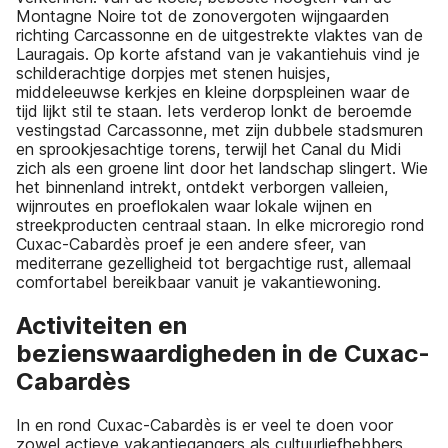
Montagne Noire tot de zonovergoten wijngaarden
richting Carcassonne en de uitgestrekte vlaktes van de
Lauragais. Op korte afstand van je vakantiehuis vind je
schilderachtige dorpjes met stenen huisjes,
middeleeuwse kerkjes en kleine dorpspleinen waar de
tijd lijkt stil te staan. Iets verderop lonkt de beroemde
vestingstad Carcassonne, met zijn dubbele stadsmuren
en sprookjesachtige torens, terwijl het Canal du Midi
zich als een groene lint door het landschap slingert. Wie
het binnenland intrekt, ontdekt verborgen valleien,
wijnroutes en proeflokalen waar lokale wijnen en
streekproducten centraal staan. In elke microregio rond
Cuxac-Cabardès proef je een andere sfeer, van
mediterrane gezelligheid tot bergachtige rust, allemaal
comfortabel bereikbaar vanuit je vakantiewoning.
Activiteiten en
bezienswaardigheden in de Cuxac-
Cabardès
In en rond Cuxac-Cabardès is er veel te doen voor
zowel actieve vakantiegangers als cultuurliefhebbers.