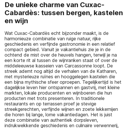
De unieke charme van Cuxac-
Cabardès: tussen bergen, kastelen
en wijn
Wat Cuxac-Cabardès echt bijzonder maakt, is de
harmonieuze combinatie van ruige natuur, rijke
geschiedenis en verfijnde gastronomie in een relatief
compact gebied. Vanuit je vakantiehuis zie je in de
ochtend de mist over de heuvels hangen, terwijl je na
een korte rit al tussen de wijnranken staat of over de
middeleeuwse kasseien van Carcassonne loopt. De
streek ademt nog altijd de verhalen van de Katharen,
met mysterieuze ruïnes en hooggelegen kastelen die
een bijna mythische sfeer oproepen. Tegelijkertijd is het
dagelijkse leven hier ontspannen en gastvrij, met kleine
markten, lokale producenten en wijnboeren die hun
producten met trots presenteren. In traditionele
restaurants en op terrassen proef je stevige
streekgerechten, verfijnde wijnen en zoete lekkernijen
die horen bij lange, lome vakantiedagen. Het is juist
deze combinatie van authentiek dorpsleven,
indrukwekkende geschiedenis en culinaire verwennerij,