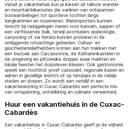
Vanuit je vakantiehuis kun je kiezen uit talloze wandel-
en mountainbikeroutes die variëren van ontspannen
boswandelingen tot sportieve tochten langs
bergkammen en stuwmeren. Watersporters kunnen
terecht bij nabijgelegen meren voor kanoën, suppen of
een verfrissende duik, terwijl avonturiers speleologie,
canyoning of via ferrata kunnen proberen in de
omliggende rotsachtige gebieden. Cultuur- en
geschiedenisliefhebbers komen aan hun trekken met
een bezoek aan Carcassonne, de Katharenkastelen in
de omgeving en pittoreske dorpjes waar markten en
lokale feesten het dorpsleven kleuren. Ook gastronomie
speelt een hoofdrol: proef cassoulet, regionale kazen en
wijnen in gezellige bistro’s of op terrasjes in de nabije
steden en dorpen. Zo wordt een verblijf in een
vakantiewoning in Cuxac-Cabardès een perfecte mix
van ontspanning, ontdekking en culinaire verwennerij.
Huur een vakantiehuis in de Cuxac-
Cabardès
Een vakantiehuis in Cuxac-Cabardès geeft je de vrijheid