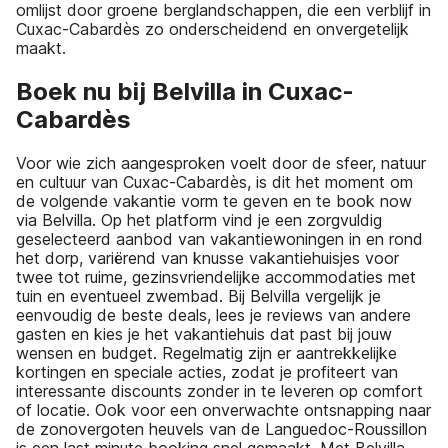
omlijst door groene berglandschappen, die een verblijf in
Cuxac-Cabardès zo onderscheidend en onvergetelijk
maakt.
Boek nu bij Belvilla in Cuxac-
Cabardès
Voor wie zich aangesproken voelt door de sfeer, natuur
en cultuur van Cuxac-Cabardès, is dit het moment om
de volgende vakantie vorm te geven en te book now
via Belvilla. Op het platform vind je een zorgvuldig
geselecteerd aanbod van vakantiewoningen in en rond
het dorp, variërend van knusse vakantiehuisjes voor
twee tot ruime, gezinsvriendelijke accommodaties met
tuin en eventueel zwembad. Bij Belvilla vergelijk je
eenvoudig de beste deals, lees je reviews van andere
gasten en kies je het vakantiehuis dat past bij jouw
wensen en budget. Regelmatig zijn er aantrekkelijke
kortingen en speciale acties, zodat je profiteert van
interessante discounts zonder in te leveren op comfort
of locatie. Ook voor een onverwachte ontsnapping naar
de zonovergoten heuvels van de Languedoc-Roussillon
is een last minute booking snel gemaakt. Met Belvilla