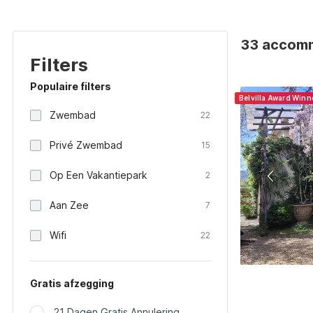
33 accommo
Filters
Populaire filters
Belvilla Award Win
Zwembad
22
Privé Zwembad
15
Op Een Vakantiepark
2
Aan Zee
7
Wifi
22
Gratis afzegging
21 Dagen Gratis Annulering