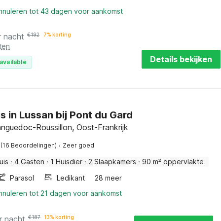
annuleren tot 43 dagen voor aankomst
r nacht
€
192
7% korting
ten
Details bekijken
available
s in Lussan bij Pont du Gard
anguedoc-Roussillon, Oost-Frankrijk
·
(16 Beoordelingen)
Zeer goed
uis
·
4 Gasten
·
1 Huisdier
·
2 Slaapkamers
·
90 m² oppervlakte
Parasol
Ledikant
28 meer
annuleren tot 21 dagen voor aankomst
r nacht
€
187
13% korting