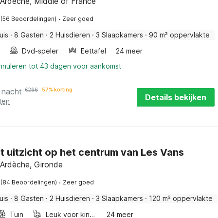
 Ardèche, Middle of France
·
(56 Beoordelingen)
Zeer goed
uis
·
8 Gasten
·
2 Huisdieren
·
3 Slaapkamers
·
90 m² oppervlakte
Dvd-speler
Eettafel
24 meer
annuleren tot 43 dagen voor aankomst
 nacht
€
266
57% korting
Details bekijken
ten
et uitzicht op het centrum van Les Vans
 Ardèche, Gironde
·
(84 Beoordelingen)
Zeer goed
uis
·
8 Gasten
·
2 Huisdieren
·
3 Slaapkamers
·
120 m² oppervlakte
Tuin
Leuk voor kinderen
24 meer