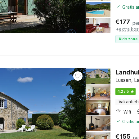
Gratis 
€
177
pe
+
extra kos
Kids zone 
Landhui
Lussan, L
4.2 / 5
Vakantieh
Wifi
Gratis 
€
155
pe