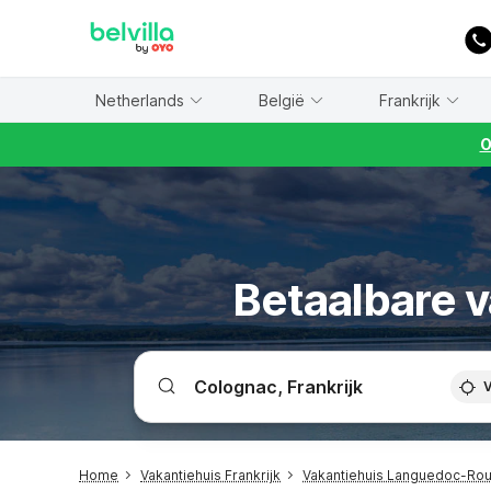
WIZARD MEMBER
Netherlands
België
Frankrijk
O
Betaalbare v
V
Home
Vakantiehuis Frankrijk
Vakantiehuis Languedoc-Rou