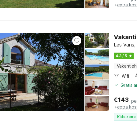
+
extra kos
Vakanti
Les Vans,
4.3 / 5
Vakantieh
Wifi
Gratis 
€
143
pe
+
extra kos
Kids zone 