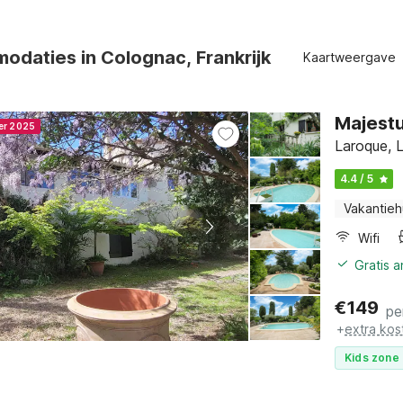
daties in Colognac, Frankrijk
Kaartweergave
Majestu
ner 2025
Laroque, 
4.4 / 5
Vakantieh
Wifi
Gratis 
€
149
pe
+
extra kos
Kids zone 