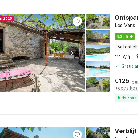
Ontspan
ner 2025
Les Vans,
4.3 / 5
Vakantieh
Wifi
Gratis 
€
125
pe
+
extra kos
Kids zone 
Verblij