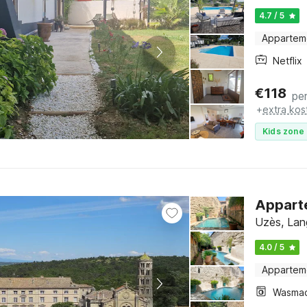
4.7 / 5
Appartem
Netflix
€
118
pe
+
extra kos
Kids zone 
Appart
Uzès, Lan
4.0 / 5
Appartem
Wasmac