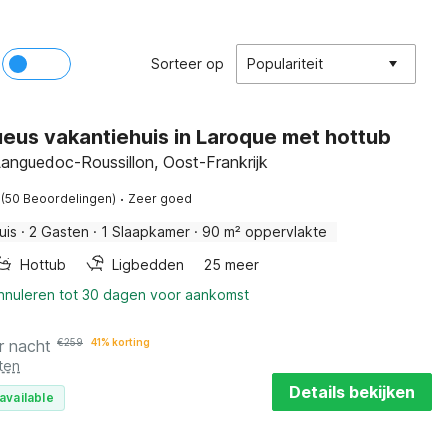
Sorteer op
Populariteit
eus vakantiehuis in Laroque met hottub
Languedoc-Roussillon, Oost-Frankrijk
·
(50 Beoordelingen)
Zeer goed
uis
·
2 Gasten
·
1 Slaapkamer
·
90 m² oppervlakte
Hottub
Ligbedden
25 meer
annuleren tot 30 dagen voor aankomst
r nacht
€
259
41% korting
ten
Details bekijken
available