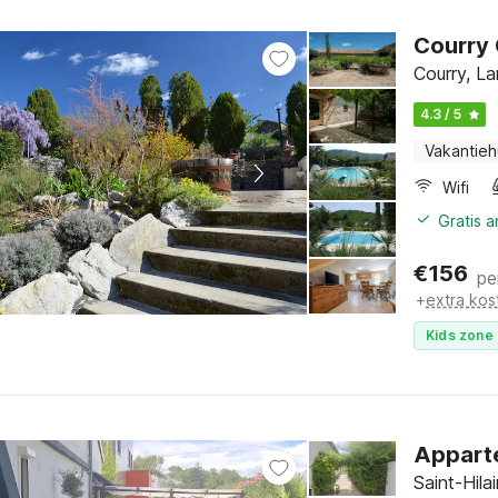
Courry
Courry, La
4.3 / 5
Vakantieh
Wifi
Gratis 
€
156
pe
+
extra kos
Kids zone 
Appart
Saint-Hila