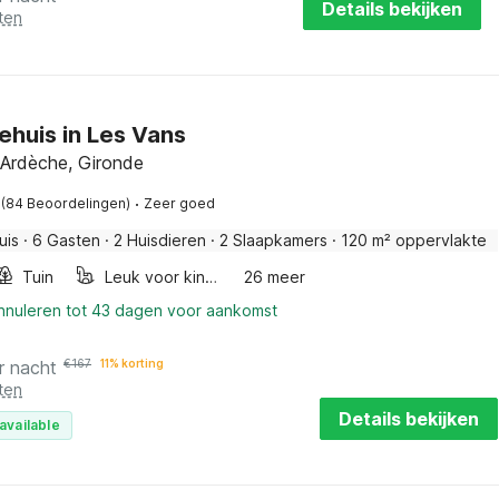
Details bekijken
ten
ehuis in Les Vans
 Ardèche, Gironde
·
(84 Beoordelingen)
Zeer goed
uis
·
6 Gasten
·
2 Huisdieren
·
2 Slaapkamers
·
120 m² oppervlakte
Tuin
Leuk voor kinderen
26 meer
annuleren tot 43 dagen voor aankomst
r nacht
€
167
11% korting
ten
Details bekijken
available