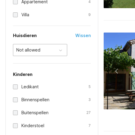
Appartement
4
Villa
9
Huisdieren
Wissen
Not allowed
Kinderen
Ledikant
5
Binnenspellen
3
Buitenspellen
27
Kinderstoel
7