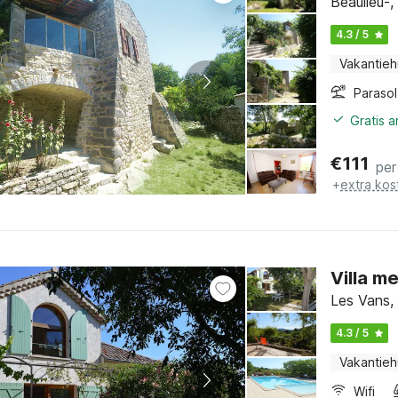
Beaulieu-,
4.3 / 5
Vakantieh
Parasol
Gratis 
€
111
per
+
extra kos
Villa m
Les Vans,
4.3 / 5
Vakantieh
Wifi