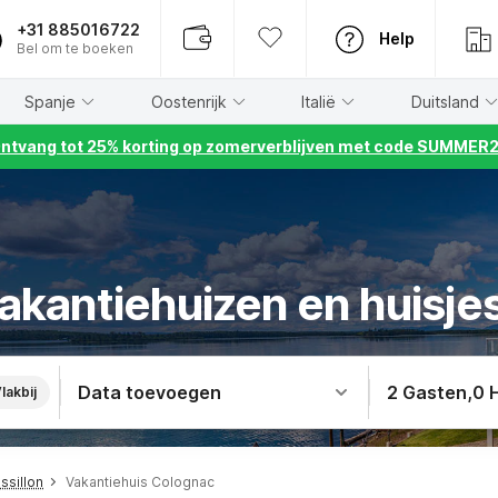
+31 885016722
Help
Bel om te boeken
Spanje
Oostenrijk
Italië
Duitsland
ntvang tot 25% korting op zomerverblijven met code SUMMER
akantiehuizen en huisje
Data toevoegen
2 Gasten
,
0 
lakbij
ssillon
Vakantiehuis Colognac