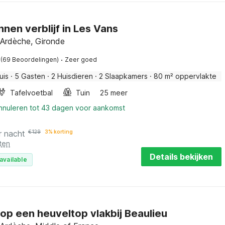
nen verblijf in Les Vans
 Ardèche, Gironde
·
(69 Beoordelingen)
Zeer goed
uis
·
5 Gasten
·
2 Huisdieren
·
2 Slaapkamers
·
80 m² oppervlakte
Tafelvoetbal
Tuin
25 meer
annuleren tot 43 dagen voor aankomst
r nacht
€
129
3% korting
ten
Details bekijken
available
f op een heuveltop vlakbij Beaulieu