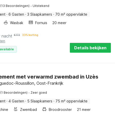
·
(13 Beoordelingen)
Uitstekend
ent
·
6 Gasten
·
3 Slaapkamers
·
70 m² oppervlakte
Wasbak
Fornuis
20 meer
r nacht
€
173
33% korting
ten
Details bekijken
available
ement met verwarmd zwembad in Uzès
guedoc-Roussillon, Oost-Frankrijk
·
(1 Beoordelingen)
Zeer goed
ent
·
4 Gasten
·
5 Slaapkamers
·
75 m² oppervlakte
hine
Zwembad
Broodrooster
21 meer