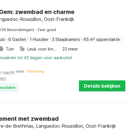
 Gem: zwembad en charme
nguedoc-Roussillon, Oost-Frankrijk
·
(39 Beoordelingen)
Zeer goed
uis
·
6 Gasten
·
1 Huisdier
·
3 Slaapkamers
·
65 m² oppervlakte
Tuin
Leuk voor kinderen
23 meer
annuleren tot 43 dagen voor aankomst
r nacht
€
205
21% korting
ten
Details bekijken
available
ement met zwembad
ire-de-Brethmas, Languedoc-Roussillon, Oost-Frankrijk