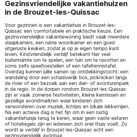
Gezinsvriendelijke vakantiehuizen
in de Brouzet-les-Quissac
Voor gezinnen is een vakantiehuis in Brouzet-les-
Quissac een comfortabele en praktische keuze. Een
gezinsvriendelijke vakantiewoning biedt vaak meerdere
slaapkamers, een ruime woonkamer en een goed
uitgeruste keuken, zodat je op je eigen tempo kunt
leven. Kindvriendelijk verblijf betekent hier veel
buitenruimte om te spelen, een tuin om te ravotten en
soms zelfs speeltoestellen of een tafeltennistafel.
Overdag kunnen jullie samen op ontdekkingstocht: een
wandeling door een schaduwrijk bos, picknicken langs
de rivier of een bezoek aan een dier- of avonturenpark
in de regio. In de dorpen rondom Brouzet-les-Quissac
zijn er vaak zomerse festiviteiten, kleine kermissen en
gezellige avondmarkten waar kinderen zich
verwonderen over muziek, lichtjes en lokale lekkernijen.
Na een actieve dag is het fijn om in een rustig
vakantiehuisje terug te keren, waar geen vaste eeturen
of hotelregels zijn en iedereen zich snel thuis voelt. Zo
wordt je verblijf in Brouzet-les-Quissac echt een
gezinsvriendelijk avontuur.