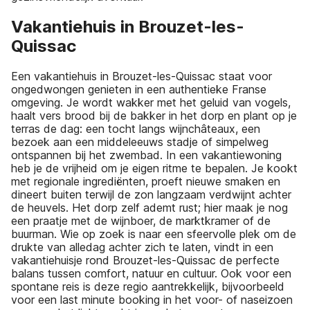
Vakantiehuis in Brouzet-les-
Quissac
Een vakantiehuis in Brouzet-les-Quissac staat voor
ongedwongen genieten in een authentieke Franse
omgeving. Je wordt wakker met het geluid van vogels,
haalt vers brood bij de bakker in het dorp en plant op je
terras de dag: een tocht langs wijnchâteaux, een
bezoek aan een middeleeuws stadje of simpelweg
ontspannen bij het zwembad. In een vakantiewoning
heb je de vrijheid om je eigen ritme te bepalen. Je kookt
met regionale ingrediënten, proeft nieuwe smaken en
dineert buiten terwijl de zon langzaam verdwijnt achter
de heuvels. Het dorp zelf ademt rust; hier maak je nog
een praatje met de wijnboer, de marktkramer of de
buurman. Wie op zoek is naar een sfeervolle plek om de
drukte van alledag achter zich te laten, vindt in een
vakantiehuisje rond Brouzet-les-Quissac de perfecte
balans tussen comfort, natuur en cultuur. Ook voor een
spontane reis is deze regio aantrekkelijk, bijvoorbeeld
voor een last minute booking in het voor- of naseizoen