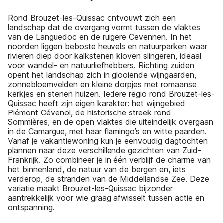
Rond Brouzet-les-Quissac ontvouwt zich een
landschap dat de overgang vormt tussen de vlaktes
van de Languedoc en de ruigere Cevennen. In het
noorden liggen beboste heuvels en natuurparken waar
rivieren diep door kalkstenen kloven slingeren, ideaal
voor wandel- en natuurliefhebbers. Richting zuiden
opent het landschap zich in glooiende wijngaarden,
zonnebloemvelden en kleine dorpjes met romaanse
kerkjes en stenen huizen. Iedere regio rond Brouzet-les-
Quissac heeft zijn eigen karakter: het wijngebied
Piémont Cévenol, de historische streek rond
Sommières, en de open vlaktes die uiteindelijk overgaan
in de Camargue, met haar flamingo’s en witte paarden.
Vanaf je vakantiewoning kun je eenvoudig dagtochten
plannen naar deze verschillende gezichten van Zuid-
Frankrijk. Zo combineer je in één verblijf de charme van
het binnenland, de natuur van de bergen en, iets
verderop, de stranden van de Middellandse Zee. Deze
variatie maakt Brouzet-les-Quissac bijzonder
aantrekkelijk voor wie graag afwisselt tussen actie en
ontspanning.