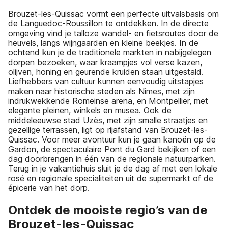
Brouzet-les-Quissac vormt een perfecte uitvalsbasis om
de Languedoc-Roussillon te ontdekken. In de directe
omgeving vind je talloze wandel- en fietsroutes door de
heuvels, langs wijngaarden en kleine beekjes. In de
ochtend kun je de traditionele markten in nabijgelegen
dorpen bezoeken, waar kraampjes vol verse kazen,
olijven, honing en geurende kruiden staan uitgestald.
Liefhebbers van cultuur kunnen eenvoudig uitstapjes
maken naar historische steden als Nîmes, met zijn
indrukwekkende Romeinse arena, en Montpellier, met
elegante pleinen, winkels en musea. Ook de
middeleeuwse stad Uzès, met zijn smalle straatjes en
gezellige terrassen, ligt op rijafstand van Brouzet-les-
Quissac. Voor meer avontuur kun je gaan kanoën op de
Gardon, de spectaculaire Pont du Gard bekijken of een
dag doorbrengen in één van de regionale natuurparken.
Terug in je vakantiehuis sluit je de dag af met een lokale
rosé en regionale specialiteiten uit de supermarkt of de
épicerie van het dorp.
Ontdek de mooiste regio’s van de
Brouzet-les-Quissac