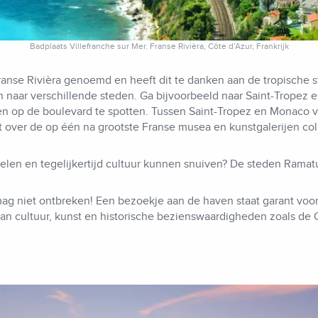
Badplaats Villefranche sur Mer. Franse Rivièra, Côte d’Azur, Frankrijk
ranse Rivièra genoemd en heeft dit te danken aan de tropische 
en naar verschillende steden. Ga bijvoorbeeld naar Saint-Tropez 
p de boulevard te spotten. Tussen Saint-Tropez en Monaco vi
t over de op één na grootste Franse musea en kunstgalerijen col
elen en tegelijkertijd cultuur kunnen snuiven? De steden Rama
g niet ontbreken! Een bezoekje aan de haven staat garant voor 
k aan cultuur, kunst en historische bezienswaardigheden zoals de