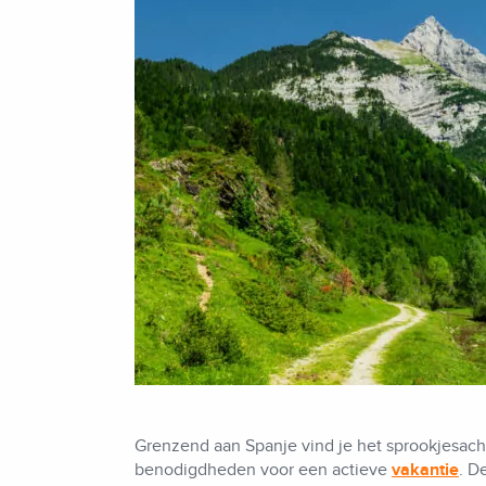
Grenzend aan Spanje vind je het sprookjesacht
benodigdheden voor een actieve
vakantie
. D