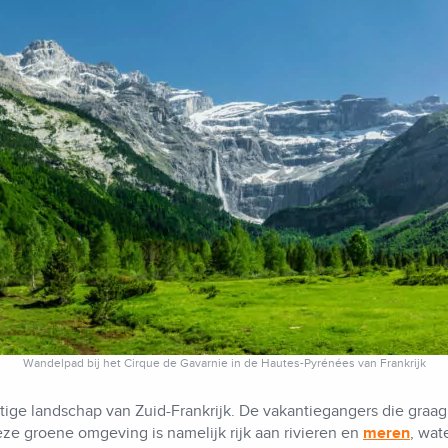
Wandelpad bij het Cirque de Gavarnie in de Hautes-Pyrénées van Frankrijk
ige landschap van Zuid-Frankrijk. De vakantiegangers die graag i
eze groene omgeving is namelijk rijk aan rivieren en
meren
, wat