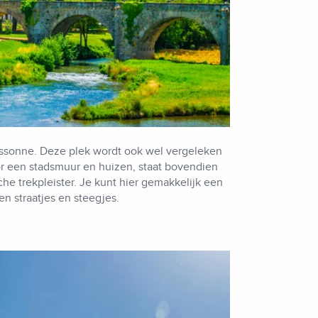
assonne. Deze plek wordt ook wel vergeleken
or een stadsmuur en huizen, staat bovendien
he trekpleister. Je kunt hier gemakkelijk een
n straatjes en steegjes.