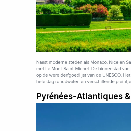
Naast moderne steden als Monaco, Nice en Sai
met Le Mont-Saint-Michel. De binnenstad van 
op de werelderfgoedlijst van de UNESCO. Het i
hele dag ronddwalen en verschillende pleintje
Pyrénées-Atlantiques 