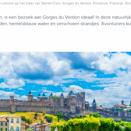
 uitzicht op het meer van Sainte-Croix. Gorges du Verdon. Provence, Frankrijk. Z
, is een bezoek aan Gorges du Verdon ideaal! In deze natuurlijk
nden, hemelsblauw water en verscholen strandjes. Avonturiers k