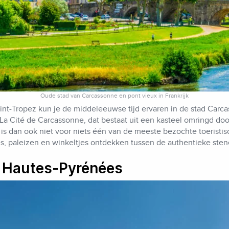
Oude stad van Carcassonne en pont vieux in Frankrijk
nt-Tropez kun je de middeleeuwse tijd ervaren in de stad Carc
La Cité de Carcassonne, dat bestaat uit een kasteel omringd do
s dan ook niet voor niets één van de meeste bezochte toeristisc
s, paleizen en winkeltjes ontdekken tussen de authentieke stene
& Hautes-Pyrénées