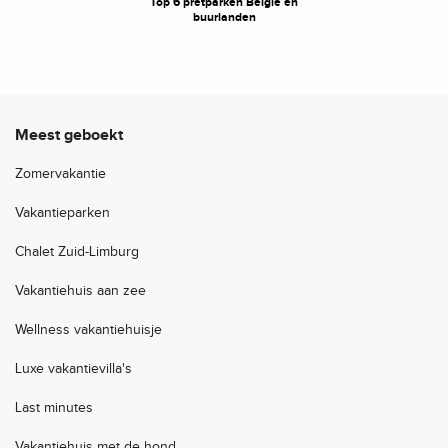
Top 6 pretparken België en
buurlanden
Meest geboekt
Zomervakantie
Vakantieparken
Chalet Zuid-Limburg
Vakantiehuis aan zee
Wellness vakantiehuisje
Luxe vakantievilla's
Last minutes
Vakantiehuis met de hond