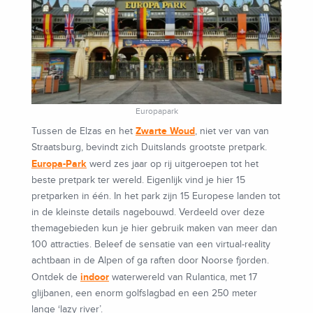
Europapark
Zwarte Woud
Tussen de Elzas en het
, niet ver van van
Straatsburg, bevindt zich Duitslands grootste pretpark.
Europa-Park
werd zes jaar op rij uitgeroepen tot het
beste pretpark ter wereld. Eigenlijk vind je hier 15
pretparken in één. In het park zijn 15 Europese landen tot
in de kleinste details nagebouwd. Verdeeld over deze
themagebieden kun je hier gebruik maken van meer dan
100 attracties. Beleef de sensatie van een virtual-reality
achtbaan in de Alpen of ga raften door Noorse fjorden.
indoor
Ontdek de
waterwereld van Rulantica, met 17
glijbanen, een enorm golfslagbad en een 250 meter
lange ‘lazy river’.