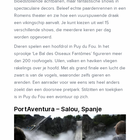
bloedstollende achtbanen, maar fantastische shows in
spectaculaire decors. Beleef echte paardenrennen in een
Romeins theater en zie hoe een vuurspuwende draak
een vikingschip aanvalt. Je kunt kiezen uit wel 15
verschillende shows, die meerdere keren per dag
worden opgevoerd.
Dieren spelen een hoofdrol in Puy du Fou. In het
sprookje ‘Le Bal des Oiseaux Fantômes’ figureren meer
dan 200 roofvogels. Uilen, valken en haviken vliegen
rakelings over je hoofd. Met als grand finale een lucht die
zwart is van de vogels, waaronder zelfs gieren en
arenden. Een aanrader voor wie eens iets heel anders
zoekt dan een doorsnee pretpark. Stilzitten en toekijken
is in Puy du Fou een avontuur op zich.
PortAventura – Salou, Spanje