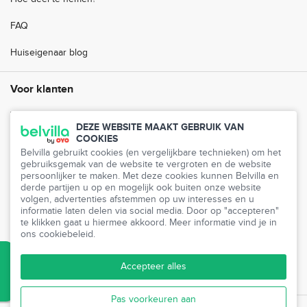
FAQ
Huiseigenaar blog
Voor klanten
Veelgestelde vragen
DEZE WEBSITE MAAKT GEBRUIK VAN
COOKIES
Klantenservice
Belvilla gebruikt cookies (en vergelijkbare technieken) om het
gebruiksgemak van de website te vergroten en de website
Mijn Belvilla
persoonlijker te maken. Met deze cookies kunnen Belvilla en
derde partijen u op en mogelijk ook buiten onze website
Pers
volgen, advertenties afstemmen op uw interesses en u
informatie laten delen via social media. Door op "accepteren"
Partnerprogramma
te klikken gaat u hiermee akkoord. Meer informatie vind je in
ons cookiebeleid.
Vrienden uitnodigen
Accepteer alles
Reisbureaus
Pas voorkeuren aan