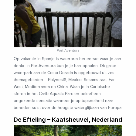
Port Aventura
Op vakantie in Spanje is waterpret het eerste waar je aan
denkt. In PortAventura kun je je hart ophalen. Dit grote
waterpark aan de Costa Dorada is opgebouwd uit zes
themagebieden – Polynesië, Mexico, Sesamstraat, Far
West, Mediterranea en China. Waan je in Caribische
sferen in het Carib Aquatic Parc en beleef een
ongekende sensatie wanneer je op topsnelheid naar
beneden suist over de hoogste waterglijbaan van Europa.
De Efteling – Kaatsheuvel, Nederland