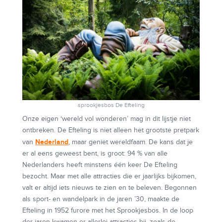
sprookjesbos De Efteling
Onze eigen ‘wereld vol wonderen’ mag in dit lijstje niet
ontbreken. De Efteling is niet alleen het grootste pretpark
Nederland
van
, maar geniet wereldfaam. De kans dat je
er al eens geweest bent, is groot: 94 % van alle
Nederlanders heeft minstens één keer De Efteling
bezocht. Maar met alle attracties die er jaarlijks bijkomen,
valt er altijd iets nieuws te zien en te beleven. Begonnen
als sport- en wandelpark in de jaren ’30, maakte de
Efteling in 1952 furore met het Sprookjesbos. In de loop
der jaren kwamen er allerlei attracties bij, zoals de