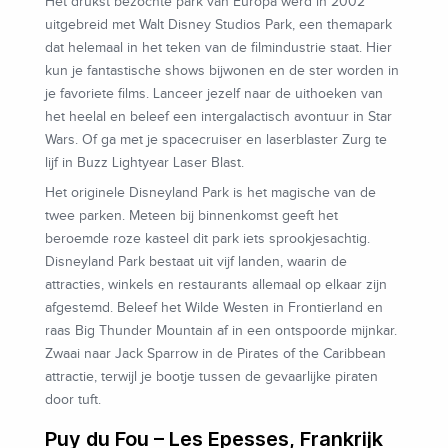
Het drukst bezochte park van Europa werd in 2002
uitgebreid met Walt Disney Studios Park, een themapark
dat helemaal in het teken van de filmindustrie staat. Hier
kun je fantastische shows bijwonen en de ster worden in
je favoriete films. Lanceer jezelf naar de uithoeken van
het heelal en beleef een intergalactisch avontuur in Star
Wars. Of ga met je spacecruiser en laserblaster Zurg te
lijf in Buzz Lightyear Laser Blast.
Het originele Disneyland Park is het magische van de
twee parken. Meteen bij binnenkomst geeft het
beroemde roze kasteel dit park iets sprookjesachtig.
Disneyland Park bestaat uit vijf landen, waarin de
attracties, winkels en restaurants allemaal op elkaar zijn
afgestemd. Beleef het Wilde Westen in Frontierland en
raas Big Thunder Mountain af in een ontspoorde mijnkar.
Zwaai naar Jack Sparrow in de Pirates of the Caribbean
attractie, terwijl je bootje tussen de gevaarlijke piraten
door tuft.
Puy du Fou – Les Epesses, Frankrijk