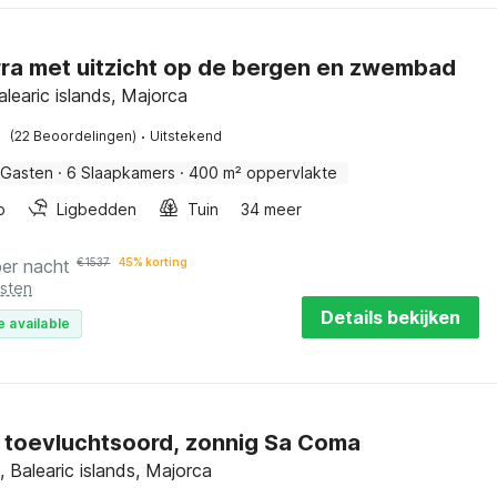
rra met uitzicht op de bergen en zwembad
learic islands, Majorca
·
(22 Beoordelingen)
Uitstekend
 Gasten
·
6 Slaapkamers
·
400 m² oppervlakte
b
Ligbedden
Tuin
34 meer
per nacht
€
1537
45% korting
osten
Details bekijken
e available
ol toevluchtsoord, zonnig Sa Coma
 Balearic islands, Majorca