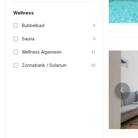
Wellness
Bubbelbad
6
Sauna
3
Wellness Algemeen
41
Zonnebank / Solarium
32