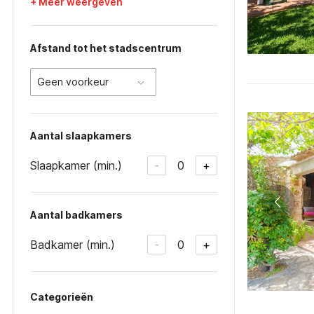
+ Meer weergeven
Afstand tot het stadscentrum
Geen voorkeur
Aantal slaapkamers
Slaapkamer (min.)
0
-
+
Aantal badkamers
Badkamer (min.)
0
-
+
Categorieën