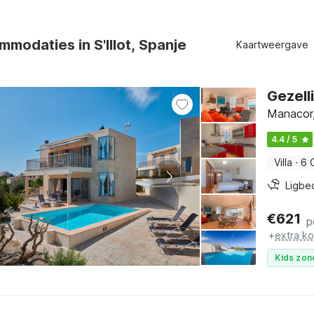
modaties in S'Illot, Spanje
Kaartweergave
Gezell
Manacor,
4.4 / 5
Villa
·
6 
Ligbe
€
621
p
+
extra k
Kids zon