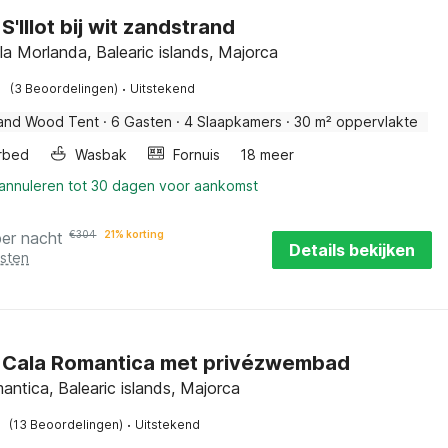
n S'Illot bij wit zandstrand
ala Morlanda, Balearic islands, Majorca
·
(3 Beoordelingen)
Uitstekend
and Wood Tent
·
6 Gasten
·
4 Slaapkamers
·
30 m² oppervlakte
rbed
Wasbak
Fornuis
18 meer
 annuleren tot 30 dagen voor aankomst
per nacht
€
304
21% korting
Details bekijken
osten
in Cala Romantica met privézwembad
antica, Balearic islands, Majorca
·
(13 Beoordelingen)
Uitstekend