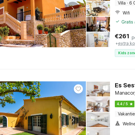
Villa
·
6 
Wifi
Gratis
€
261
p
+
extra k
Kids zon
Es Ses
Manacor,
4.4 / 5
Vakantie