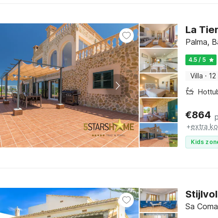
La Tie
Palma, Ba
4.5 / 5
Villa
·
12
Hottu
€
864
+
extra k
Kids zon
Stijlv
Sa Coma,