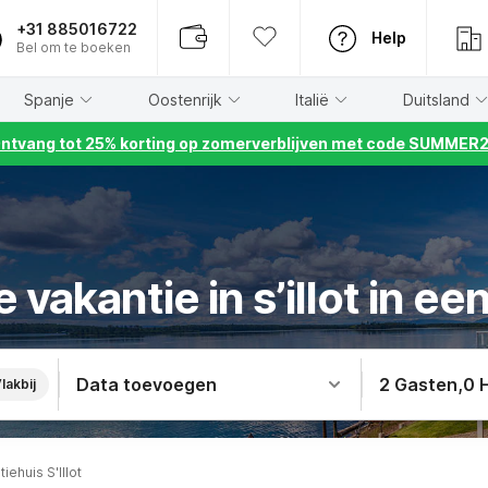
+31 885016722
Help
Bel om te boeken
Spanje
Oostenrijk
Italië
Duitsland
ntvang tot 25% korting op zomerverblijven met code SUMMER
vakantie in s’illot in ee
Data toevoegen
2 Gasten
,
0 
lakbij
iehuis S'Illot