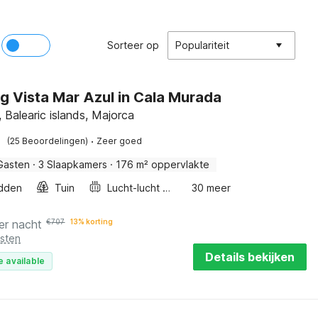
Sorteer op
Populariteit
ig Vista Mar Azul in Cala Murada
 Balearic islands, Majorca
·
(25 Beoordelingen)
Zeer goed
Gasten
·
3 Slaapkamers
·
176 m² oppervlakte
dden
Tuin
Lucht-lucht warmtepomp
30 meer
er nacht
€
707
13% korting
osten
Details bekijken
e available