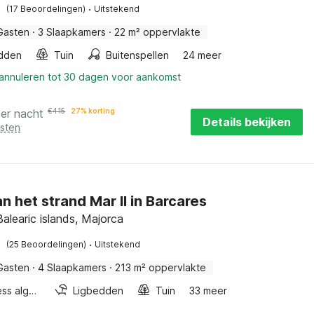
·
(17 Beoordelingen)
Uitstekend
Gasten
·
3 Slaapkamers
·
22 m² oppervlakte
dden
Tuin
Buitenspellen
24 meer
 annuleren tot 30 dagen voor aankomst
per nacht
€
415
27% korting
Details bekijken
osten
an het strand Mar II in Barcares
Balearic islands, Majorca
·
(25 Beoordelingen)
Uitstekend
Gasten
·
4 Slaapkamers
·
213 m² oppervlakte
Wellness algemeen
Ligbedden
Tuin
33 meer