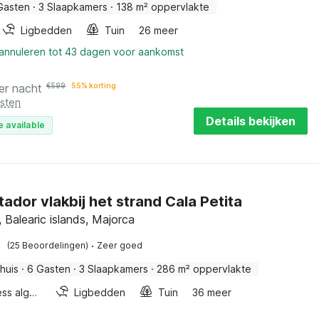
Gasten
·
3 Slaapkamers
·
138 m² oppervlakte
Ligbedden
Tuin
26 meer
 annuleren tot 43 dagen voor aankomst
er nacht
€
599
55% korting
osten
Details bekijken
e available
tador vlakbij het strand Cala Petita
 Balearic islands, Majorca
·
(25 Beoordelingen)
Zeer goed
huis
·
6 Gasten
·
3 Slaapkamers
·
286 m² oppervlakte
Wellness algemeen
Ligbedden
Tuin
36 meer