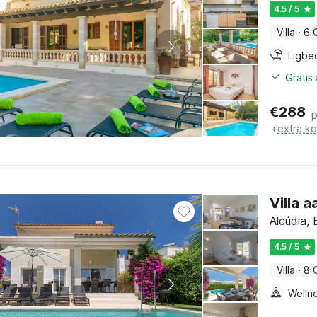
4.5 / 5
Villa
·
6 
Ligbe
Gratis
€
288
+
extra k
Villa a
Alcúdia, 
4.5 / 5
Villa
·
8 