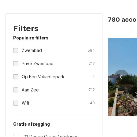
780 accom
Filters
Populaire filters
Zwembad
584
Privé Zwembad
217
Op Een Vakantiepark
4
Aan Zee
712
Wifi
40
Gratis afzegging
21 Dagen Gratis Annulering