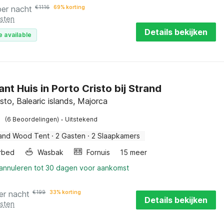
per nacht
€
1116
69% korting
osten
Details bekijken
e available
nt Huis in Porto Cristo bij Strand
sto, Balearic islands, Majorca
·
(6 Beoordelingen)
Uitstekend
and Wood Tent
·
2 Gasten
·
2 Slaapkamers
rbed
Wasbak
Fornuis
15 meer
 annuleren tot 30 dagen voor aankomst
er nacht
€
199
33% korting
Details bekijken
osten