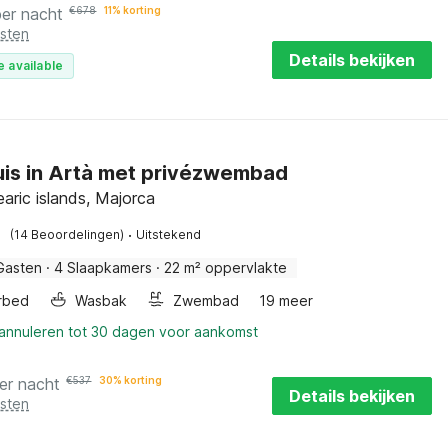
per nacht
€
678
11% korting
osten
Details bekijken
e available
is in Artà met privézwembad
earic islands, Majorca
·
(14 Beoordelingen)
Uitstekend
Gasten
·
4 Slaapkamers
·
22 m² oppervlakte
rbed
Wasbak
Zwembad
19 meer
 annuleren tot 30 dagen voor aankomst
er nacht
€
537
30% korting
Details bekijken
osten