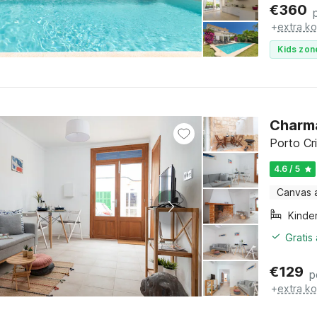
€
360
+
extra k
Kids zon
Charma
Porto Cri
4.6 / 5
Canvas 
Kinde
Gratis
€
129
p
+
extra k