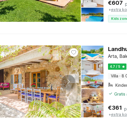
€
607
+
extra k
Kids zon
Landhu
Arta, Bal
4.7 / 5
Villa
·
8 
Kinde
Gratis
€
361
p
+
extra k