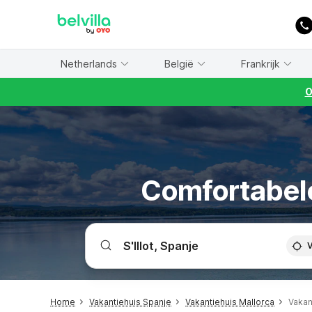
WIZARD MEMBER
Netherlands
België
Frankrijk
O
Comfortabele 
V
Home
Vakantiehuis Spanje
Vakantiehuis Mallorca
Vakant