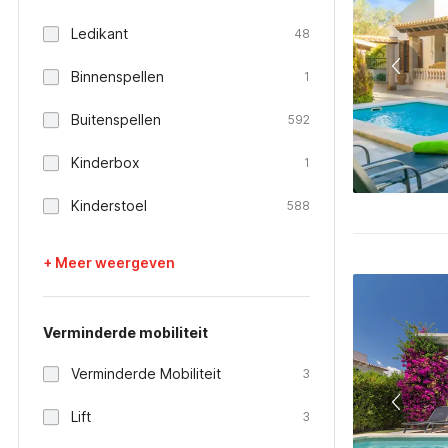
Ledikant
48
Binnenspellen
1
Buitenspellen
592
Kinderbox
1
Kinderstoel
588
+ Meer weergeven
Verminderde mobiliteit
Verminderde Mobiliteit
3
Lift
3