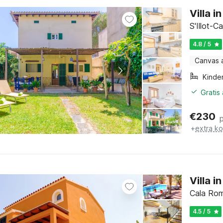
Villa i
S'Illot-C
4.8 / 5
Canvas 
Kinde
Gratis
€
230
+
extra k
Villa 
Cala Rom
4.5 / 5